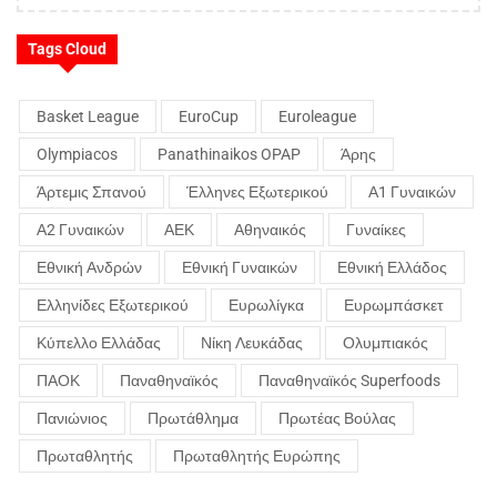
Tags Cloud
Basket League
EuroCup
Euroleague
Olympiacos
Panathinaikos OPAP
Άρης
Άρτεμις Σπανού
Έλληνες Εξωτερικού
Α1 Γυναικών
Α2 Γυναικών
ΑΕΚ
Αθηναικός
Γυναίκες
Εθνική Ανδρών
Εθνική Γυναικών
Εθνική Ελλάδος
Ελληνίδες Εξωτερικού
Ευρωλίγκα
Ευρωμπάσκετ
Κύπελλο Ελλάδας
Νίκη Λευκάδας
Ολυμπιακός
ΠΑΟΚ
Παναθηναϊκός
Παναθηναϊκός Superfoods
Πανιώνιος
Πρωτάθλημα
Πρωτέας Βούλας
Πρωταθλητής
Πρωταθλητής Ευρώπης