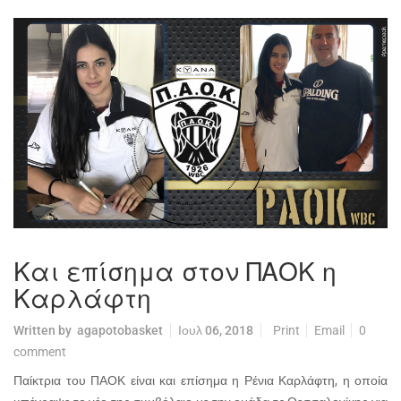
Και επίσημα στον ΠΑΟΚ η
Καρλάφτη
Written by
agapotobasket
Ιουλ 06, 2018
Print
Email
0
comment
Παίκτρια του ΠΑΟΚ είναι και επίσημα η Ρένια Καρλάφτη, η οποία