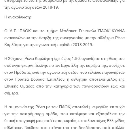
υπέγραψε το νέο της συμβόλαιο με την ομάδα τς Θεσσαλονίκης για
την αγωνιστική σεζόν 2018-19.
Η ανακοίνωση:
Ο Α.Σ. ΠΑΟΚ και το τμήμα Μπάσκετ Γυναικών ΠΑΟΚ ΚΥΑΝΑ
ανακοινώνουν την έναρξη της συνεργασίας με την αθλήτρια Ρένια
Καρλάφτη για την αγωνιστική περίοδο 2018-2019.
Η 20χρονη Ρένια Καρλάφτη έχει ύψος 1.80, αγωνίζεται στη θέση του
σούτινγκ γκαρντ, ξεκίνησε στον Εργοτέλη την καριέρα της, συνέχισε
στον Ηρόδοτο, ενώ την αγωνιστική σεζόν που τελείωσε αγωνιζόταν
στον Πρωτέα Βούλας. Επιπλέον, η αθλήτρια αποτελεί μέλος της
Εθνικής Ομάδας από την κατηγορία των παγκορασίδων έως και
σήμερα.
Η συμφωνία της Ρένια με τον ΠΑΟΚ, αποτελεί μια μεγάλη επιτυχία
για την ασπρόμαυρη ομάδα, που κατάφερε και εξασφάλισε την
θετική υπογραφή μιας από τις κορυφαίες και ταλαντούχες Ελληνίδες
αθλήτριες, βρέθηκε στο στόχαστρο της διεκδίκησης, από πολλές