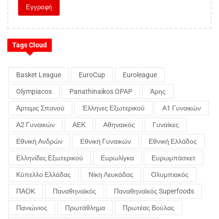
Tags Cloud
Basket League
EuroCup
Euroleague
Olympiacos
Panathinaikos OPAP
Άρης
Άρτεμις Σπανού
Έλληνες Εξωτερικού
Α1 Γυναικών
Α2 Γυναικών
ΑΕΚ
Αθηναικός
Γυναίκες
Εθνική Ανδρών
Εθνική Γυναικών
Εθνική Ελλάδος
Ελληνίδες Εξωτερικού
Ευρωλίγκα
Ευρωμπάσκετ
Κύπελλο Ελλάδας
Νίκη Λευκάδας
Ολυμπιακός
ΠΑΟΚ
Παναθηναϊκός
Παναθηναϊκός Superfoods
Πανιώνιος
Πρωτάθλημα
Πρωτέας Βούλας