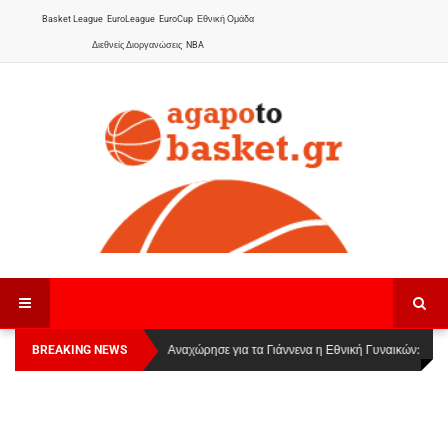
Basket League
EuroLeague
EuroCup
Εθνική Ομάδα
Διεθνείς Διοργανώσεις
NBA
BREAKING NEWS
Οι Πάνθηρες Καβάλας στην Women Basketball
Αναχώρησε για τα Γιάννενα η Εθνική Γυναικών
:
League 1