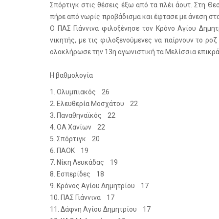
Σπόρτιγκ στις θέσεις έξω από τα πλέι άουτ. Στη Θ
πήρε από νωρίς προβάδισμα και έφτασε με άνεση στο 
Ο ΠΑΣ Γιάννινα φιλοξένησε τον Κρόνο Αγίου Δημητ
νικητής, με τις φιλοξενούμενες να παίρνουν το ρο
ολοκλήρωσε την 13η αγωνιστική τα Μελίσσια επικρά
Η βαθμολογία
1. Ολυμπιακός 26
2. Ελευθερία Μοσχάτου 22
3. Παναθηναϊκός 22
4. ΟΑ Χανίων 22
5. Σπόρτιγκ 20
6. ΠΑΟΚ 19
7. Νίκη Λευκάδας 19
8. Εσπερίδες 18
9. Κρόνος Αγίου Δημητρίου 17
10. ΠΑΣ Γιάννινα 17
11. Δάφνη Αγίου Δημητρίου 17