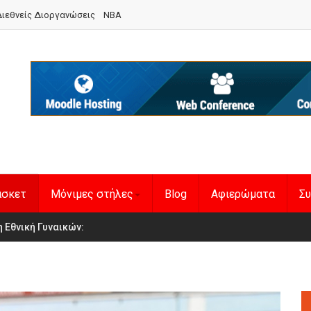
ιεθνείς Διοργανώσεις
NBA
άσκετ
Μόνιμες στήλες
Blog
Αφιερώματα
Συ
en Basketball League 1
η Εθνική Γυναικών
: