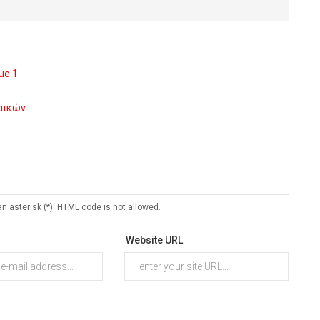
ue 1
ναικών
an asterisk (*). HTML code is not allowed.
Website URL