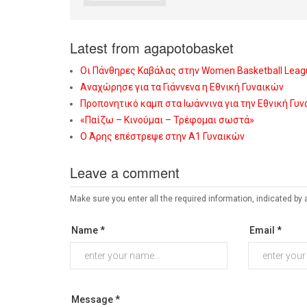
Latest from agapotobasket
Οι Πάνθηρες Καβάλας στην Women Basketball Leag
Αναχώρησε για τα Γιάννενα η Εθνική Γυναικών
Προπονητικό καμπ στα Ιωάννινα για την Εθνική Γυ
«Παίζω – Κινούμαι – Τρέφομαι σωστά»
Ο Άρης επέστρεψε στην Α1 Γυναικών
Leave a comment
Make sure you enter all the required information, indicated by 
Name *
Email *
Message *