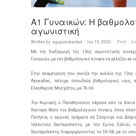
Α1 Γυναικών: Η βαθμολο
αγωνιστική
Written by
agapotobasket
Ιαν 19, 2020
Print
Em
Με την διεξαγωγή της 13ης αγωνιστικής συνεχ
Γυναικών, με τον βαθμολογικό πίνακα να αλλάζει εκ ν
Στην αναμέτρηση που άνοιξε την αυλαία της 13ης 
Λευκάδας, πέτυχε σπουδαία βαθμολογική νίκη, 
Ελευθερίας Μοσχάτου, με 76-66.
Την Κυριακή, ο Παναθηναϊκός πέρασε από τα Χανι
δεύτερη θέση του βαθμολογικού πίνακα, όπου πλέο
Πατήσια, ο αγώνας ανάμεσα σε Σπόρτιγκ και Δάφν
τελευταία δευτερόλεπτα, με την Ερίνα Σαλιάι,
δευτερόλεπτα, διαμορφώνοντας το 59-58, με το οποί