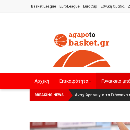
Basket League
EuroLeague
EuroCup
Εθνική Ομάδα
Δ
Αρχική
Επικαιρότητα
Γυναικείο μπ
Οι Πάνθηρες Καβάλας στην Wom
Αναχώρησε για τα Γιάννενα 
BREAKING NEWS