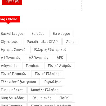
Tags Cloud
Basket League
EuroCup
Euroleague
Olympiacos
Panathinaikos OPAP
Άρης
Άρτεμις Σπανού
Έλληνες Εξωτερικού
Α1 Γυναικών
Α2 Γυναικών
ΑΕΚ
Αθηναικός
Γυναίκες
Εθνική Ανδρών
Εθνική Γυναικών
Εθνική Ελλάδος
Ελληνίδες Εξωτερικού
Ευρωλίγκα
Ευρωμπάσκετ
Κύπελλο Ελλάδας
Νίκη Λευκάδας
Ολυμπιακός
ΠΑΟΚ