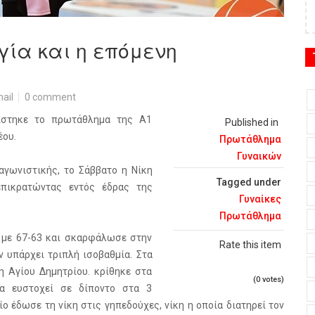
γία και η επόμενη
ail
0 comment
ίστηκε το πρωτάθλημα της Α1
Published in
έου.
Πρωτάθλημα
Γυναικών
αγωνιστικής, το Σάββατο η Νίκη
Tagged under
επικρατώντας εντός έδρας της
Γυναίκες
Πρωτάθλημα
ά με 67-63 και σκαρφάλωσε στην
Rate this item
ν υπάρχει τριπλή ισοβαθμία. Στα
η Αγίου Δημητρίου. κρίθηκε στα
(0 votes)
 να ευστοχεί σε δίποντο στα 3
ο έδωσε τη νίκη στις γηπεδούχες, νίκη η οποία διατηρεί τον