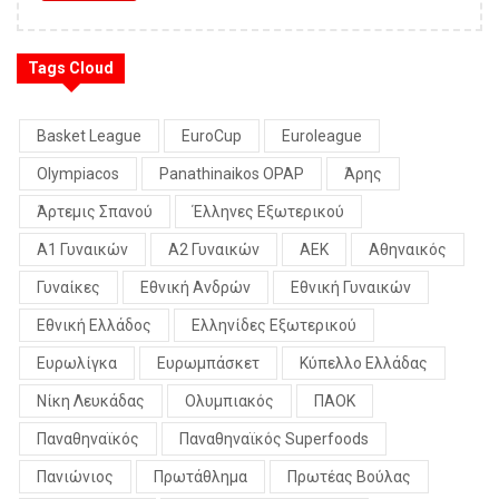
Tags Cloud
Basket League
EuroCup
Euroleague
Olympiacos
Panathinaikos OPAP
Άρης
Άρτεμις Σπανού
Έλληνες Εξωτερικού
Α1 Γυναικών
Α2 Γυναικών
ΑΕΚ
Αθηναικός
Γυναίκες
Εθνική Ανδρών
Εθνική Γυναικών
Εθνική Ελλάδος
Ελληνίδες Εξωτερικού
Ευρωλίγκα
Ευρωμπάσκετ
Κύπελλο Ελλάδας
Νίκη Λευκάδας
Ολυμπιακός
ΠΑΟΚ
Παναθηναϊκός
Παναθηναϊκός Superfoods
Πανιώνιος
Πρωτάθλημα
Πρωτέας Βούλας