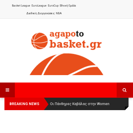
Basket League
EuroLeague
EuroCup
Εθνική Ομάδα
Διεθνείς Διοργανώσεις
NBA
BREAKING NEWS
Οι Πάνθηρες Καβάλας στην Women
Αναχώρησε για τα Γιάννενα η Εθνική
Basketball League 1
Γυναικών
: