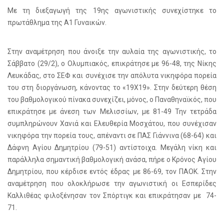
Με τη διεξαγωγή της 19ης αγωνιστικής συνεχίστηκε το
πρωτάθλημα της Α1 Γυναικών.
Στην αναμέτρηση που άνοιξε την αυλαία της αγωνιστικής, το
Σάββατο (29/2), ο Ολυμπιακός, επικράτησε με 96-48, της Νίκης
Λευκάδας, στο ΣΕΦ και συνέχισε την απόλυτα νικηφόρα πορεία
του στη διοργάνωση, κάνοντας το «19Χ19». Στην δεύτερη θέση
του βαθμολογικού πίνακα συνεχίζει, μόνος, ο Παναθηναϊκός, που
επικράτησε με άνεση των Μελισσίων, με 81-49 Την τετράδα
συμπληρώνουν Χανιά και Ελευθερία Μοσχάτου, που συνέχισαν
νικηφόρα την πορεία τους, απέναντι σε ΠΑΣ Γιάννινα (68-64) και
Δάφνη Αγίου Δημητρίου (79-51) αντίστοιχα. Μεγάλη νίκη και
παράλληλα σημαντική βαθμολογική ανάσα, πήρε ο Κρόνος Αγίου
Δημητρίου, που κέρδισε εντός έδρας με 86-69, τον ΠΑΟΚ. Στην
αναμέτρηση που ολοκλήρωσε την αγωνιστική οι Εσπερίδες
Καλλιθέας φιλοξένησαν τον Σπόρτιγκ και επικράτησαν με 74-
71.