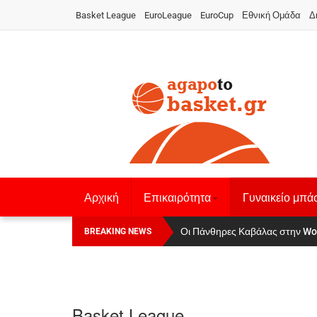
Basket League
EuroLeague
EuroCup
Εθνική Ομάδα
Δ
Αρχική
Επικαιρότητα
Γυναικείο μπά
Οι Πάνθηρες Καβάλας στην Women
Αναχώρησε για τα Γιάννενα η Ε
BREAKING NEWS
Basket League