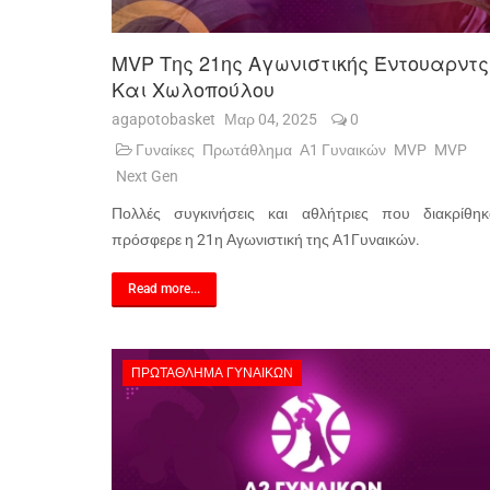
MVP Της 21ης Αγωνιστικής Έντουαρντς
Και Χωλοπούλου
agapotobasket
Μαρ 04, 2025
0
Γυναίκες
Πρωτάθλημα
Α1 Γυναικών
MVP
MVP
Next Gen
Πολλές συγκινήσεις και αθλήτριες που διακρίθηκ
πρόσφερε η 21η Αγωνιστική της Α1Γυναικών.
Read more...
ΠΡΩΤΆΘΛΗΜΑ ΓΥΝΑΙΚΏΝ