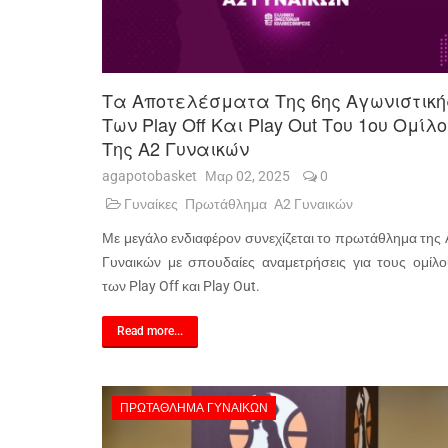
Τα Αποτελέσματα Της 6ης Αγωνιστική
Των Play Off Και Play Out Του 1ου Ομίλ
Της Α2 Γυναικών
agapotobasket
Μαρ 02, 2025
0
Γυναίκες
Πρωτάθλημα
Α2 Γυναικών
Με μεγάλο ενδιαφέρον συνεχίζεται το πρωτάθλημα της
Γυναικών με σπουδαίες αναμετρήσεις για τους ομίλο
των Play Off και Play Out.
Read more...
ΠΡΩΤΆΘΛΗΜΑ ΓΥΝΑΙΚΏΝ