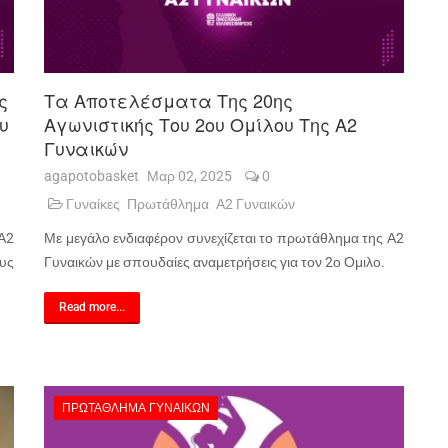
ς
Τα Αποτελέσματα Της 20ης
ου
Αγωνιστικής Του 2ου Ομίλου Της Α2
Γυναικών
agapotobasket
Μαρ 02, 2025
0
Γυναίκες
Πρωτάθλημα
Α2 Γυναικών
 Α2
Με μεγάλο ενδιαφέρον συνεχίζεται το πρωτάθλημα της Α2
υς
Γυναικών με σπουδαίες αναμετρήσεις για τον 2ο Ομιλο.
Read more...
ΠΡΩΤΆΘΛΗΜΑ ΓΥΝΑΙΚΏΝ