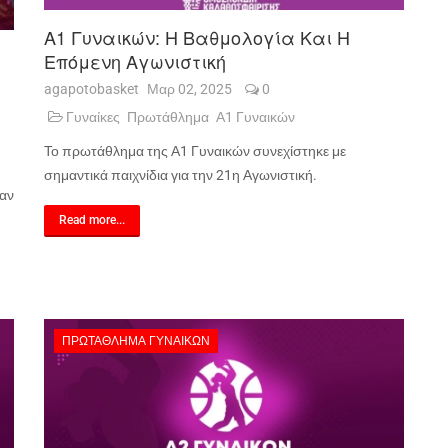
Α1 Γυναικών: Η Βαθμολογία Και Η
Επόμενη Αγωνιστική
agapotobasket
Μαρ 02, 2025
0
Γυναίκες
Πρωτάθλημα
Α1 Γυναικών
Το πρωτάθλημα της Α1 Γυναικών συνεχίστηκε με
σημαντικά παιχνίδια για την 21η Αγωνιστική.
αν
Read more...
ΠΡΩΤΆΘΛΗΜΑ ΓΥΝΑΙΚΏΝ