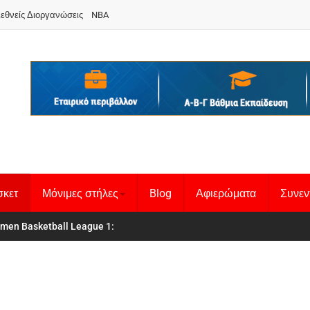
ιεθνείς Διοργανώσεις
NBA
σκετ
Μόνιμες στήλες
Blog
Αφιερώματα
Συνεν
 Basketball League 1
θνική Γυναικών
: