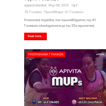
agapotobasket
Μαρ 08, 2025
0
Γυναίκες
Πρωτάθλημα
Α1 Γυναικών
Η κανονική περίοδος του πρωταθλήματος της Α1
Γυναικών ολοκληρώνεται με την 22η αγωνιστική.
Read more...
ΠΡΩΤΆΘΛΗΜΑ ΓΥΝΑΙΚΏΝ