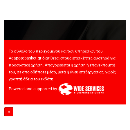
Το σύνολο του περιεχομένου και των υπηρεσιών του
Agapotobasket.gr διατίθεται στους επισκέπτες αυστηρά για
προσωπική χρήση. Απαγορεύεται η χρήση ή επανεκπομπή
του, σε οποιοδήποτε μέσο, μετά ή άνευ επεξεργασίας, χωρίς
γραπτή άδεια του εκδότη.
Powered and supported by