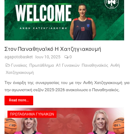
Στον Παναθηναϊκό Η Χατζηγιακουμή
agapotobasket
Ιουν 10, 2025
0
Γυναίκες
Πρωτάθλημα
Α1 Γυναικών
Παναθηναϊκός
Ανθή
Χατζηγιακουμή
Την έναρξη της συνεργασίας του με την Ανθή Χατζηγιακουμή για
την αγωνιστική σεζόν 2025-2026 ανακοίνωσε ο Παναθηναϊκός.
Read more...
ΠΡΩΤΆΘΛΗΜΑ ΓΥΝΑΙΚΏΝ