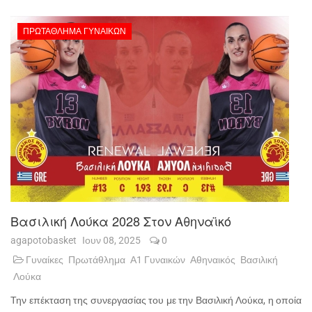
ΠΡΩΤΆΘΛΗΜΑ ΓΥΝΑΙΚΏΝ
Βασιλική Λούκα 2028 Στον Αθηναϊκό
agapotobasket
Ιουν 08, 2025
0
Γυναίκες
Πρωτάθλημα
Α1 Γυναικών
Αθηναικός
Βασιλική
Λούκα
Την επέκταση της συνεργασίας του με την Βασιλική Λούκα, η οποία