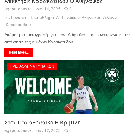
Απέκτησε Καρακασίδου Ο Αθηναϊκός
agapotobasket
Ιουν 14, 2025
0
Γυναίκες
Πρωτάθλημα
Α1 Γυναικών
Αθηναικός
Λιλιάννα
Καρακασίδου
Ακόμα μια μεταγραφή για τον Αθηναϊκό που ανακοίνωσε την
απόκτηση της Λιλιάννα Καρακασίδου.
Read more...
ΠΡΩΤΆΘΛΗΜΑ ΓΥΝΑΙΚΏΝ
Στον Παναθηναϊκό Η Κριμίλη
agapotobasket
Ιουν 12, 2025
0