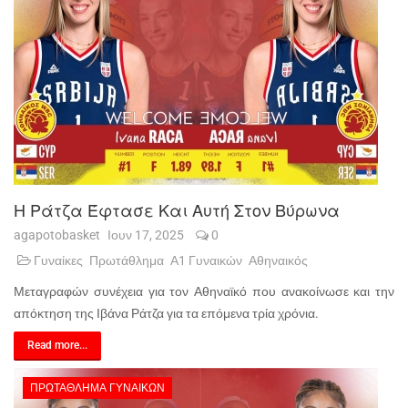
Η Ράτζα Έφτασε Και Αυτή Στον Βύρωνα
agapotobasket
Ιουν 17, 2025
0
Γυναίκες
Πρωτάθλημα
Α1 Γυναικών
Αθηναικός
Μεταγραφών συνέχεια για τον Αθηναϊκό που ανακοίνωσε και την
απόκτηση της Ιβάνα Ράτζα για τα επόμενα τρία χρόνια.
Read more...
ΠΡΩΤΆΘΛΗΜΑ ΓΥΝΑΙΚΏΝ