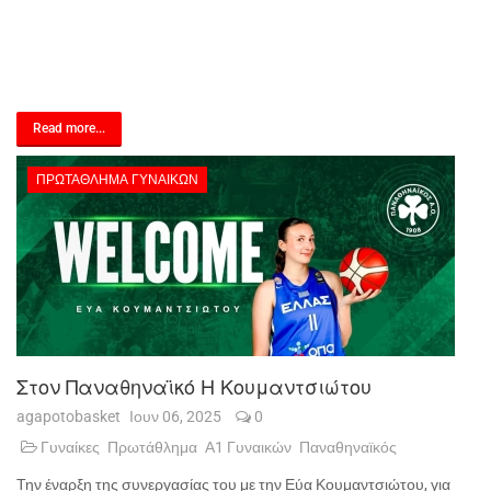
Read more...
ΠΡΩΤΆΘΛΗΜΑ ΓΥΝΑΙΚΏΝ
Στον Παναθηναϊκό Η Κουμαντσιώτου
agapotobasket
Ιουν 06, 2025
0
Γυναίκες
Πρωτάθλημα
Α1 Γυναικών
Παναθηναϊκός
Την έναρξη της συνεργασίας του με την Εύα Κουμαντσιώτου, για