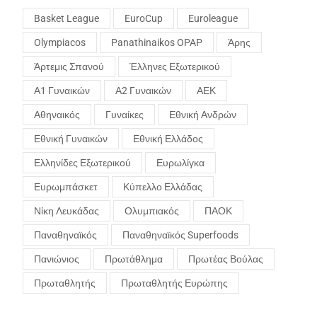
Basket League
EuroCup
Euroleague
Olympiacos
Panathinaikos OPAP
Άρης
Άρτεμις Σπανού
Έλληνες Εξωτερικού
Α1 Γυναικών
Α2 Γυναικών
ΑΕΚ
Αθηναικός
Γυναίκες
Εθνική Ανδρών
Εθνική Γυναικών
Εθνική Ελλάδος
Ελληνίδες Εξωτερικού
Ευρωλίγκα
Ευρωμπάσκετ
Κύπελλο Ελλάδας
Νίκη Λευκάδας
Ολυμπιακός
ΠΑΟΚ
Παναθηναϊκός
Παναθηναϊκός Superfoods
Πανιώνιος
Πρωτάθλημα
Πρωτέας Βούλας
Πρωταθλητής
Πρωταθλητής Ευρώπης