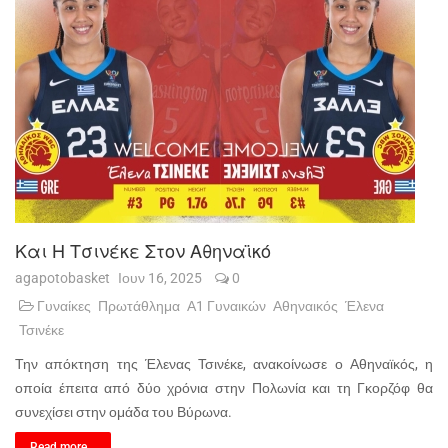
Και Η Τσινέκε Στον Αθηναϊκό
agapotobasket
Ιουν 16, 2025
0
Γυναίκες
Πρωτάθλημα
Α1 Γυναικών
Αθηναικός
Έλενα
Τσινέκε
Την απόκτηση της Έλενας Τσινέκε, ανακοίνωσε ο Αθηναϊκός, η
οποία έπειτα από δύο χρόνια στην Πολωνία και τη Γκορζόφ θα
συνεχίσει στην ομάδα του Βύρωνα.
Read more...