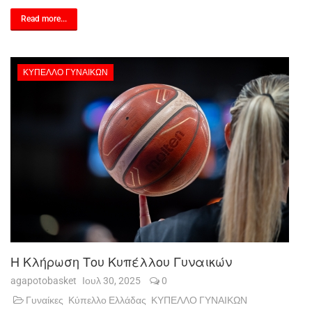
Read more...
ΚΎΠΕΛΛΟ ΓΥΝΑΙΚΏΝ
Η Κλήρωση Του Κυπέλλου Γυναικών
agapotobasket
Ιουλ 30, 2025
0
Γυναίκες
Κύπελλο Ελλάδας
ΚΥΠΕΛΛΟ ΓΥΝΑΙΚΩΝ