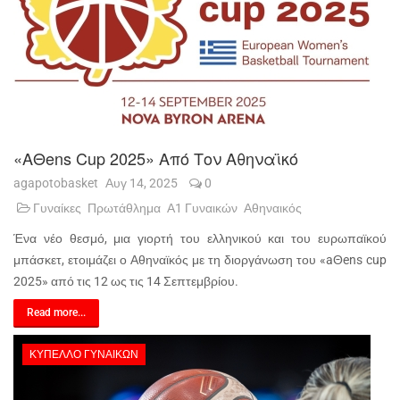
«aΘens Cup 2025» Από Τον Αθηναϊκό
agapotobasket
Αυγ 14, 2025
0
Γυναίκες
Πρωτάθλημα
Α1 Γυναικών
Αθηναικός
Ένα νέο θεσμό, μια γιορτή του ελληνικού και του ευρωπαϊκού
μπάσκετ, ετοιμάζει ο Αθηναϊκός με τη διοργάνωση του «aΘens cup
2025» από τις 12 ως τις 14 Σεπτεμβρίου.
Read more...
ΚΎΠΕΛΛΟ ΓΥΝΑΙΚΏΝ