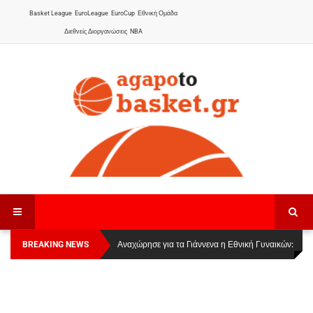
Basket League
EuroLeague
EuroCup
Εθνική Ομάδα
Διεθνείς Διοργανώσεις
NBA
BREAKING NEWS
Οι Πάνθηρες Καβάλας στην Women Basketball
Αναχώρησε για τα Γιάννενα η Εθνική Γυναικών
:
League 1