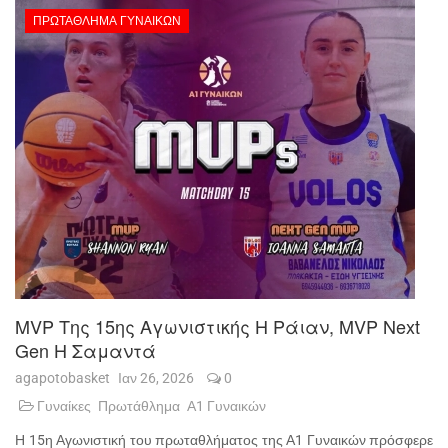
ΠΡΩΤΆΘΛΗΜΑ ΓΥΝΑΙΚΏΝ
MVP Της 15ης Αγωνιστικής Η Ράιαν, MVP Next
Gen Η Σαμαντά
agapotobasket
Ιαν 26, 2026
0
Γυναίκες
Πρωτάθλημα
Α1 Γυναικών
Η 15η Αγωνιστική του πρωταθλήματος της Α1 Γυναικών πρόσφερε