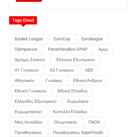
Tags Cloud
Basket League
EuroCup
Euroleague
Olympiacos
Panathinaikos OPAP
Άρης
Άρτεμις Σπανού
Έλληνες Εξωτερικού
Α1 Γυναικών
Α2 Γυναικών
ΑΕΚ
Αθηναικός
Γυναίκες
Εθνική Ανδρών
Εθνική Γυναικών
Εθνική Ελλάδος
Ελληνίδες Εξωτερικού
Ευρωλίγκα
Ευρωμπάσκετ
Κύπελλο Ελλάδας
Νίκη Λευκάδας
Ολυμπιακός
ΠΑΟΚ
Παναθηναϊκός
Παναθηναϊκός Superfoods