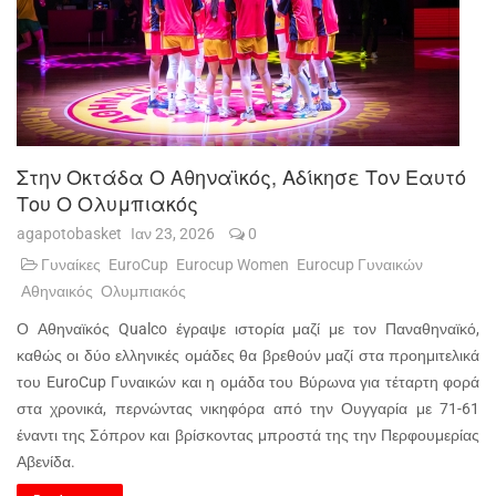
Στην Οκτάδα Ο Αθηναϊκός, Αδίκησε Τον Εαυτό
Του Ο Ολυμπιακός
agapotobasket
Ιαν 23, 2026
0
Γυναίκες
EuroCup
Eurocup Women
Eurocup Γυναικών
Αθηναικός
Ολυμπιακός
Ο Αθηναϊκός Qualco έγραψε ιστορία μαζί με τον Παναθηναϊκό,
καθώς οι δύο ελληνικές ομάδες θα βρεθούν μαζί στα προημιτελικά
του EuroCup Γυναικών και η ομάδα του Βύρωνα για τέταρτη φορά
στα χρονικά, περνώντας νικηφόρα από την Ουγγαρία με 71-61
έναντι της Σόπρον και βρίσκοντας μπροστά της την Περφουμερίας
Αβενίδα.