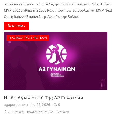
σπουδαία παιχνίδια και πολλές ήταν οι αθλήτριες που διακρίθηκαν.
MVP αναδείχθηκε η Σάνον Ράιαν του Πρωτέα Βούλας και MVP Next
Gen η Ιωάννα Σαμαντά της Ανόρθωσης Βόλου.
Read more...
ΠΡΩΤΆΘΛΗΜΑ ΓΥΝΑΙΚΏΝ
Η 15η Αγωνιστική Της Α2 Γυναικών
agapotobasket
Ιαν 25, 2026
0
Γυναίκες
Πρωτάθλημα
Α2 Γυναικών