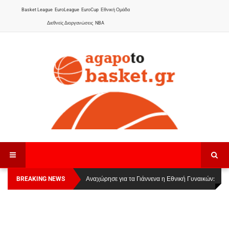
Basket League
EuroLeague
EuroCup
Εθνική Ομάδα
Διεθνείς Διοργανώσεις
NBA
BREAKING NEWS
Οι Πάνθηρες Καβάλας στην Women Basketball
Αναχώρησε για τα Γιάννενα η Εθνική Γυναικών
:
League 1