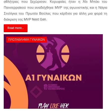
αθλήτριες που ξεχώρισαν. Κορυφαίες ήταν η Άλι Μπέκι του
Πανσερραϊκού που αναδείχθηκε MVP της αγωνιστικής και η Νάγια
Στολίγκα του Πρωτέα Βούλας που κέρδισε για άλλη μια φορά τη
διάκριση της MVP Next Gen.
Read more...
ΠΡΩΤΆΘΛΗΜΑ ΓΥΝΑΙΚΏΝ