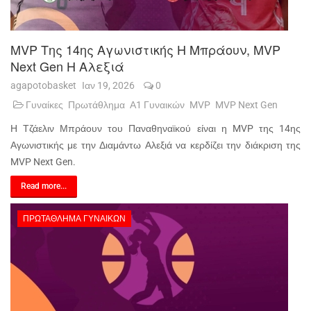
MVP Της 14ης Αγωνιστικής Η Μπράουν, MVP
Next Gen Η Αλεξιά
agapotobasket
Ιαν 19, 2026
0
Γυναίκες
Πρωτάθλημα
Α1 Γυναικών
MVP
MVP Next Gen
Η Τζάελιν Μπράουν του Παναθηναϊκού είναι η MVP της 14ης
Αγωνιστικής με την Διαμάντω Αλεξιά να κερδίζει την διάκριση της
MVP Next Gen.
Read more...
ΠΡΩΤΆΘΛΗΜΑ ΓΥΝΑΙΚΏΝ