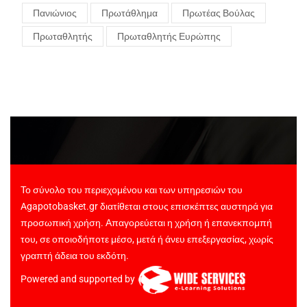
Πανιώνιος
Πρωτάθλημα
Πρωτέας Βούλας
Πρωταθλητής
Πρωταθλητής Ευρώπης
Το σύνολο του περιεχομένου και των υπηρεσιών του
Agapotobasket.gr διατίθεται στους επισκέπτες αυστηρά για
προσωπική χρήση. Απαγορεύεται η χρήση ή επανεκπομπή
του, σε οποιοδήποτε μέσο, μετά ή άνευ επεξεργασίας, χωρίς
γραπτή άδεια του εκδότη.
Powered and supported by