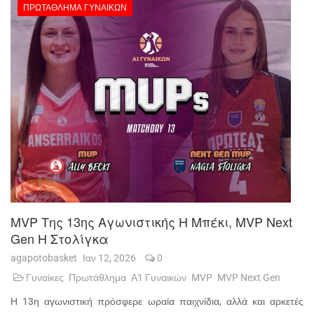
ΠΡΩΤΆΘΛΗΜΑ ΓΥΝΑΙΚΏΝ
MVP Της 13ης Αγωνιστικής Η Μπέκι, MVP Next
Gen Η Στολίγκα
agapotobasket
Ιαν 12, 2026
0
Γυναίκες
Πρωτάθλημα
Α1 Γυναικών
MVP
MVP Next Gen
Η 13η αγωνιστική πρόσφερε ωραία παιχνίδια, αλλά και αρκετές