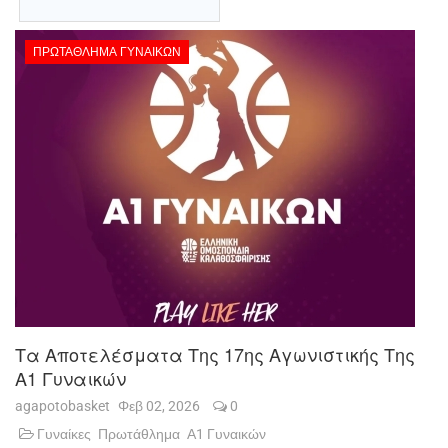
ΠΡΩΤΆΘΛΗΜΑ ΓΥΝΑΙΚΏΝ
Τα Αποτελέσματα Της 17ης Αγωνιστικής Της
Α1 Γυναικών
agapotobasket
Φεβ 02, 2026
0
Γυναίκες
Πρωτάθλημα
Α1 Γυναικών