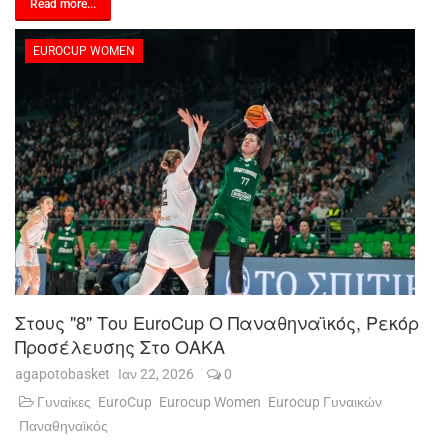
Read more...
EUROCUP WOMEN
Στους "8" Του EuroCup Ο Παναθηναϊκός, Ρεκόρ
Προσέλευσης Στο ΟΑΚΑ
agapotobasket
Ιαν 22, 2026
0
Γυναίκες
EuroCup
Eurocup Women
Eurocup Γυναικών
Παναθηναϊκός