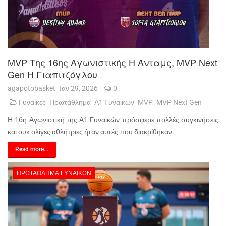
MVP Της 16ης Αγωνιστικής Η Άνταμς, MVP Next
Gen Η Γιαπιτζόγλου
agapotobasket
Ιαν 29, 2026
0
Γυναίκες
Πρωτάθλημα
Α1 Γυναικών
MVP
MVP Next Gen
Η 16η Αγωνιστική της Α1 Γυναικών πρόσφερε πολλές συγκινήσεις
και ουκ ολίγες αθλήτριες ήταν αυτές που διακρίθηκαν.
Read more...
ΠΡΩΤΆΘΛΗΜΑ ΓΥΝΑΙΚΏΝ