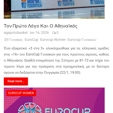
Τον Πρώτο Λόγο Και Ο Αθηναϊκός
agapotobasket
Ιαν 16, 2026
0
Γυναίκες
EuroCup
Eurocup Women
Eurocup Γυναικών
Ένα εξαιρετικό «3 στα 3» ολοκληρώθηκε για τις ελληνικές ομάδες
στις «16» του EuroCup Γυναικών για τους πρώτους αγώνες, καθώς
ο Αθηναϊκός Qualco επικράτησε της Σόπρον με 81-72 και πήρε τον
πρώτο λόγο για την πρόκριση στα προημιτελικά, με το δεύτερο
αγώνα να διεξάγεται στην Ουγγαρία (22/1, 19:00).
Read more...
EUROCUP WOMEN