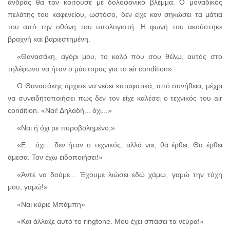
άνδρας θα τον κοιτούσε με δολοφονικό βλέμμα. Ο μοναδικός
πελάτης του καφενείου, ωστόσο, δεν είχε καν σηκώσει τα μάτια
του από την οθόνη του υπολογιστή. Η φωνή του ακούστηκε
βραχνή και βαριεστημένη.
«Θανασάκη, αγόρι μου, το καλό που σου θέλω, αυτός στο
τηλέφωνο να ήταν ο μάστορας για το
air
condition
».
Ο Θανασάκης άρχισε να νεύει καταφατικά, από συνήθεια, μέχρι
να συνειδητοποιήσει πως δεν τον είχε καλέσει ο τεχνικός του
air
condition.
«Ναι! Δηλαδή... όχι...»
«Ναι ή όχι ρε πυροβολημένο;»
«Ε... όχι... δεν ήταν ο τεχνικός, αλλά ναι, θα έρθει. Θα έρθει
άμεσα. Τον έχω ειδοποιήσει!»
«Άντε να δούμε... Έχουμε λιώσει εδώ χάμω, γαμώ την τύχη
μου, γαμώ!»
«Ναι κύριε Μπάμπη»
«Και άλλαξε αυτό το
ringtone.
Μου έχει σπάσει τα νεύρα!»