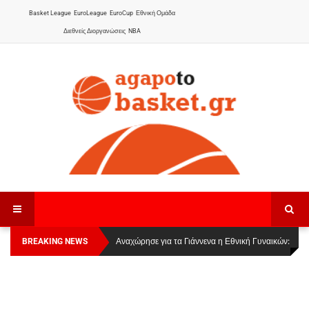
Basket League
EuroLeague
EuroCup
Εθνική Ομάδα
Διεθνείς Διοργανώσεις
NBA
BREAKING NEWS
Οι Πάνθηρες Καβάλας στην Women Basketball
Αναχώρησε για τα Γιάννενα η Εθνική Γυναικών
:
League 1