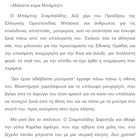
«Μάλιστα κύριε Μπάμπη!»
Ο Μπάμπης Σταμπαλίδης, δεξί χέρι του Προέδρου της
Ελληνικής Ομοσπονδίας Μπάσκετ και άνθρωπος για τις
επικίνδυνες αποστολές, μούγκρισε, αντί να απαντήσει και έσκυψε
ξανά πάνω από τον υπολογιστή του. Έκλεισε όλα τα αθλητικά
site,
που μιλούσαν για την προετοιμασία της Εθνικής Ομάδας και
την επικείμενη αναχώρηση για την Κίνα και άνοιξε, για πολλοστή
φορά, τα
mail
του, με την ελπίδα να έχει έρθει η ενημέρωση που
περίμενε.
“Δεν έχετε αδιάβαστα μηνύματα”
έγραφε πάνω πάνω η οθόνη
του. Βλαστήμησε χαμηλόφωνα και το υπόκωφο μουγκρητό, που
βγήκε από το λαρύγγι του ήταν αρκετό για να κάνει τον υπάλληλο
να πεταχτεί ξανά από τη θέση του και να πέσει με τα μούτρα στο
κινητό του, προς ανεύρεση νέου ήχου κλήσης.
Μα γιατί δεν το στέλνουν;
Ο Σταμπαλίδης ξεφύσηξε και έθαψε
την γόπα Καρέλια άφιλτρο, που είχε σβήσει στα χείλη του, στο
ξέχειλο τασάκι μπροστά του με μια νευρική κίνηση.
Δυο χρόνια!