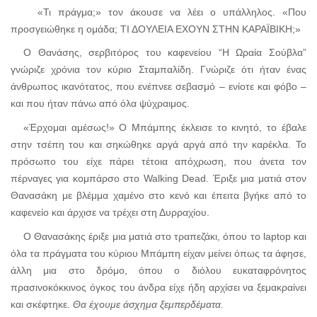
«Τι πράγμα;» τον άκουσε να λέει ο υπάλληλος. «Που
προσγειώθηκε η ομάδα; ΤΙ ΔΟΥΛΕΙΑ ΕΧΟΥΝ ΣΤΗΝ ΚΑΡΑΪΒΙΚΗ;»
Ο Θανάσης, σερβιτόρος του καφενείου “Η Ωραία Σούβλα”
γνώριζε χρόνια τον κύριο Σταμπαλίδη. Γνώριζε ότι ήταν ένας
άνθρωπος ικανότατος, που ενέπνεε σεβασμό – ενίοτε και φόβο –
και που ήταν πάνω από όλα ψύχραιμος.
«Έρχομαι αμέσως!» Ο Μπάμπης έκλεισε το κινητό, το έβαλε
στην τσέπη του και σηκώθηκε αργά αργά από την καρέκλα. Το
πρόσωπο του είχε πάρει τέτοια απόχρωση, που άνετα τον
πέρναγες για κομπάρσο στο
Walking Dead.
Έριξε μια ματιά στον
Θανασάκη με βλέμμα χαμένο στο κενό και έπειτα βγήκε από το
καφενείο και άρχισε να τρέχει στη Δυρραχίου.
Ο Θανασάκης έριξε μια ματιά στο τραπεζάκι, όπου το
laptop
και
όλα τα πράγματα του κύριου Μπάμπη είχαν μείνει όπως τα άφησε,
άλλη μια στο δρόμο, όπου ο διόλου ευκαταφρόνητος
πρασινοκόκκινος όγκος του άνδρα είχε ήδη αρχίσει να ξεμακραίνει
και σκέφτηκε.
Θα έχουμε άσχημα ξεμπερδέματα.