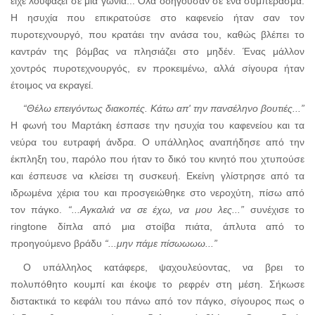
είχε λουφάξει σε μία γωνιά... Όλα οδηγούσαν σε ένα συμπέρασμα.
Η ησυχία που επικρατούσε στο καφενείο ήταν σαν τον
πυροτεχνουργό, που κρατάει την ανάσα του, καθώς βλέπει το
καντράν της βόμβας να πλησιάζει στο μηδέν. Ένας μάλλον
χοντρός πυροτεχνουργός, εν προκειμένω, αλλά σίγουρα ήταν
έτοιμος να εκραγεί.
“Θέλω επειγόντως διακοπές. Κάτω απ' την πανσέληνο βουτιές...”
Η φωνή του Μαρτάκη έσπασε την ησυχία του καφενείου και τα
νεύρα του ευτραφή άνδρα. Ο υπάλληλος αναπήδησε από την
έκπληξη του, παρόλο που ήταν το δικό του κινητό που χτυπούσε
και έσπευσε να κλείσει τη συσκευή. Εκείνη γλίστρησε από τα
ιδρωμένα χέρια του και προσγειώθηκε στο νεροχύτη, πίσω από
τον πάγκο.
“...Αγκαλιά να σε έχω, να μου λες...”
συνέχισε το
ringtone
δίπλα από μια στοίβα πιάτα, άπλυτα από το
προηγούμενο βράδυ
“...μην πάμε πίσωωωω...”
Ο υπάλληλος κατάφερε, ψαχουλεύοντας, να βρει το
πολυπόθητο κουμπί και έκοψε το ρεφρέν στη μέση. Σήκωσε
διστακτικά το κεφάλι του πάνω από τον πάγκο, σίγουρος πως ο