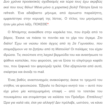
Δυο χρόνια προσεκτικός σχεδιασμός και τώρα τους έχω ακριβώς
εκεί που τους θέλω! Μένει μόνο η χαριστική βολή!
Πάτησε ξανά το
refresh.
Ένα αδιάβαστο μήνυμα, από άγνωστο παραλήπτη,
εμφανίστηκε στην κορυφή της λίστας. Ο τίτλος του μηνύματος
ήταν μία μόνο λέξη. ΠΟΚΕΘΕ
*
.
Ο Μπάμπης ανακάθισε στην καρέκλα του, που έτριξε από το
βάρος. Έκανε να πιάσει το ποντίκι και το χέρι του έτρεμε.
Στο
διάλο! Έχω να νιώσω τόσο άγχος από τη 2α Γυμνασίου, που
ετοιμαζόμουν να τα ζητήσω από τη Ματούλα!
Οι παλάμες του είχαν
ιδρώσει. Τις σκούπισε στη λαχανί βερμούδα του και ανασήκωσε το
ψάθινο καπελάκι, που φορούσε, για να ξύσει το ολιγότριχο κεφάλι
του, που ξαφνικά τον φαγούριζε τρελά.
Όλα εξαρτώνται από αυτό,
σκέφτηκε και άνοιξε το
mail.
Ένας βαθύς αναστεναγμός ανακούφισης έκανε το τριχωτό του
στήθος να φουσκώσει. Έβγαλε το δεύτερο κινητό του – αυτό που
είχε μόνο μία καταχωρημένη επαφή – από το τσεπάκι του
πουκαμίσου και ετοιμάστηκε να καλέσει τον Πρόεδρο.
Επιτέλους!
Ώρα για καλά νέα, έτσι για αλλαγή!
Δεν πρόλαβε, ωστόσο, να κάνει