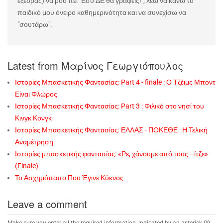
εξέδρας) να μου πει "Εσύ ΔΕ θα γράφεις!", λέω να κάνω το
παιδικό μου όνειρο καθημερινότητα και να συνεχίσω να
"σουτάρω".
Latest from Μαρίνος Γεωργιόπουλος
Ιστορίες Μπασκετικής Φαντασίας: Part 4 - finale : Ο Τζέιμς Μποντ
Είναι Φλώρος
Ιστορίες Μπασκετικής Φαντασίας: Part 3 : Φιλικό στο νησί του
Κινγκ Κονγκ
Ιστορίες Μπασκετικής Φαντασίας: ΕΛΛΑΣ - ΠΟΚΕΘΕ : Η Τελική
Αναμέτρηση
Ιστορίες μπασκετικής φαντασίας: «Ρε, χάνουμε από τους –ίτζε»
(Finale)
Το Ασχημόπαπο Που Έγινε Κύκνος
Leave a comment
Make sure you enter all the required information, indicated by an asterisk (*).