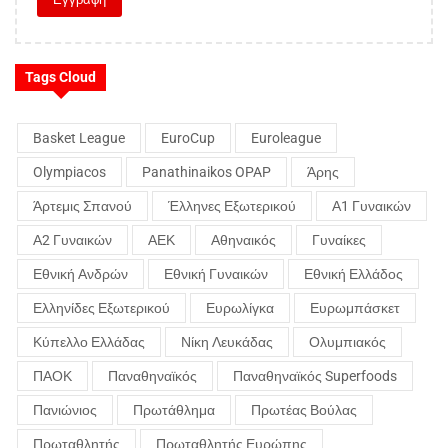
Tags Cloud
Basket League
EuroCup
Euroleague
Olympiacos
Panathinaikos OPAP
Άρης
Άρτεμις Σπανού
Έλληνες Εξωτερικού
Α1 Γυναικών
Α2 Γυναικών
ΑΕΚ
Αθηναικός
Γυναίκες
Εθνική Ανδρών
Εθνική Γυναικών
Εθνική Ελλάδος
Ελληνίδες Εξωτερικού
Ευρωλίγκα
Ευρωμπάσκετ
Κύπελλο Ελλάδας
Νίκη Λευκάδας
Ολυμπιακός
ΠΑΟΚ
Παναθηναϊκός
Παναθηναϊκός Superfoods
Πανιώνιος
Πρωτάθλημα
Πρωτέας Βούλας
Πρωταθλητής
Πρωταθλητής Ευρώπης