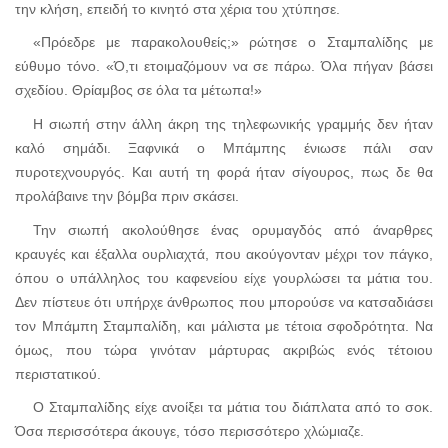
την κλήση, επειδή το κινητό στα χέρια του χτύπησε.
«Πρόεδρε με παρακολουθείς;» ρώτησε ο Σταμπαλίδης με
εύθυμο τόνο. «Ό,τι ετοιμαζόμουν να σε πάρω. Όλα πήγαν βάσει
σχεδίου. Θρίαμβος σε όλα τα μέτωπα!»
Η σιωπή στην άλλη άκρη της τηλεφωνικής γραμμής δεν ήταν
καλό σημάδι. Ξαφνικά ο Μπάμπης ένιωσε πάλι σαν
πυροτεχνουργός. Και αυτή τη φορά ήταν σίγουρος, πως δε θα
προλάβαινε την βόμβα πριν σκάσει.
Την σιωπή ακολούθησε ένας ορυμαγδός από άναρθρες
κραυγές και έξαλλα ουρλιαχτά, που ακούγονταν μέχρι τον πάγκο,
όπου ο υπάλληλος του καφενείου είχε γουρλώσει τα μάτια του.
Δεν πίστευε ότι υπήρχε άνθρωπος που μπορούσε να κατσαδιάσει
τον Μπάμπη Σταμπαλίδη, και μάλιστα με τέτοια σφοδρότητα. Να
όμως, που τώρα γινόταν μάρτυρας ακριβώς ενός τέτοιου
περιστατικού.
Ο Σταμπαλίδης είχε ανοίξει τα μάτια του διάπλατα από το σοκ.
Όσα περισσότερα άκουγε, τόσο περισσότερο χλώμιαζε.