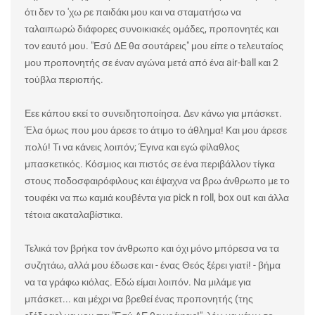
ότι δεν το 'χω ρε παιδάκι μου και να σταματήσω να
ταλαιπωρώ διάφορες συνοικιακές ομάδες, προπονητές και
τον εαυτό μου. "Εσύ ΔΕ θα σουτάρεις" μου είπε ο τελευταίος
μου προπονητής σε έναν αγώνα μετά από ένα air-ball και 2
τούβλα περιοπής.
Εεε κάπου εκεί το συνειδητοποίησα. Δεν κάνω για μπάσκετ.
Έλα όμως που μου άρεσε το άτιμο το άθλημα! Και μου άρεσε
πολύ! Τι να κάνεις λοιπόν; Έγινα και εγώ φίλαθλος
μπασκετικός. Κόσμιος και πιστός σε ένα περιβάλλον τίγκα
στους ποδοσφαιρόφιλους και έψαχνα να βρω άνθρωπο με το
τουφέκι να πω καμιά κουβέντα για pick n roll, box out και άλλα
τέτοια ακαταλαβίστικα.
Τελικά τον βρήκα τον άνθρωπο και όχι μόνο μπόρεσα να τα
συζητάω, αλλά μου έδωσε και - ένας Θεός ξέρει γιατί! - βήμα
να τα γράφω κιόλας. Εδώ είμαι λοιπόν. Να μιλάμε για
μπάσκετ... και μέχρι να βρεθεί ένας προπονητής (της