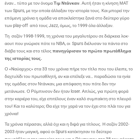
έναν… τύπο με τον όνομα
Τιμ Ντάνκαν
. Αυτή ήταν η κίνηση ΜΑΤ
των Spurs, με την οποία άλλαξαν την ιστορία τους. Και μπορεί την
επόμενη χρόνια η ομάδα να αποκλείστηκε ξανά στο δεύτερο γύρο
των play-off από τους Jazz, όμως, το 1999 όλα άλλαξαν.
Τη σεζόν 1998-1999, τη χρόνια του μεγαλυτέρου σε διάρκεια λοκ-
αουτ που γνώρισε πότε το ΝΒΑ, οι Spurs διέλυσαν τα πάντα στο
διάβα τους και στο τέλος
πανηγύρισαν το πρώτο πρωτάθλημα
της ιστορίας τους.
Ο «Nαύαρχος» στα 33 του χρόνια πήρε τον τίτλο που του έλειπε, το
δαχτυλίδι του πρωταθλητή, αν και επέλεξε να… παραδώσει τα ηνία
της ομάδας στον Ντάνκαν, μια απόφαση που πότε δεν την
μετάνιωσε. Ο Ρόμπινσον δεν ήταν loser. Απλώς, για πρώτη φορά
στην καριέρα του, είχε επιτέλους έναν καλό συμπαίκτη στο πλευρό
του! Και το καλύτερο; Θα είχε την χαρά να τον έχει στο πλάι του για
χρόνια!
Τα χρόνια πέρασαν, αλλά όχι και η διψά για τίτλους. Η σεζόν 2002-
2003 ήταν μαγική, αφού οι Spurs κατέκτησαν το δεύτερο