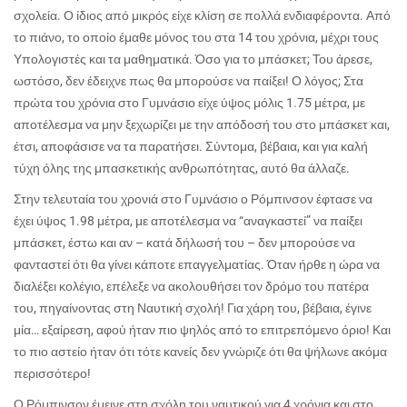
σχολεία. Ο ίδιος από μικρός είχε κλίση σε πολλά ενδιαφέροντα. Από
το πιάνο, το οποίο έμαθε μόνος του στα 14 του χρόνια, μέχρι τους
Υπολογιστές και τα μαθηματικά. Όσο για το μπάσκετ; Του άρεσε,
ωστόσο, δεν έδειχνε πως θα μπορούσε να παίξει! Ο λόγος; Στα
πρώτα του χρόνια στο Γυμνάσιο είχε ύψος μόλις 1.75 μέτρα, με
αποτέλεσμα να μην ξεχωρίζει με την απόδοσή του στο μπάσκετ και,
έτσι, αποφάσισε να τα παρατήσει. Σύντομα, βέβαια, και για καλή
τύχη όλης της μπασκετικής ανθρωπότητας, αυτό θα άλλαζε.
Στην τελευταία του χρονιά στο Γυμνάσιο ο Ρόμπινσον έφτασε να
έχει ύψος 1.98 μέτρα, με αποτέλεσμα να “αναγκαστεί” να παίξει
μπάσκετ, έστω και αν – κατά δήλωσή του – δεν μπορούσε να
φανταστεί ότι θα γίνει κάποτε επαγγελματίας. Όταν ήρθε η ώρα να
διαλέξει κολέγιο, επέλεξε να ακολουθήσει τον δρόμο του πατέρα
του, πηγαίνοντας στη Ναυτική σχολή! Για χάρη του, βέβαια, έγινε
μία… εξαίρεση, αφού ήταν πιο ψηλός από το επιτρεπόμενο όριο! Και
το πιο αστείο ήταν ότι τότε κανείς δεν γνώριζε ότι θα ψήλωνε ακόμα
περισσότερο!
Ο Ρόμπινσον έμεινε στη σχόλη του ναυτικού για 4 χρόνια και στο