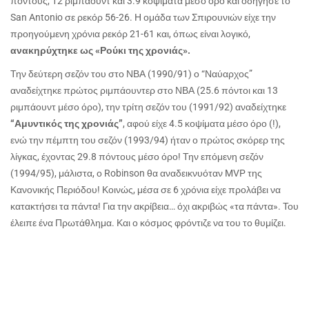
πόντους, 12 ριμπάουντ και 3.9 κοψίματα μέσο όρο και οδήγησε το
San Antonio σε ρεκόρ 56-26. Η ομάδα των Σπιρουνιών είχε την
προηγούμενη χρόνια ρεκόρ 21-61 και, όπως είναι λογικό,
ανακηρύχτηκε ως «Ρούκι της χρονιάς».
Την δεύτερη σεζόν του στο ΝΒΑ (1990/91) ο “Ναύαρχος”
αναδείχτηκε πρώτος ριμπάουντερ στο ΝΒΑ (25.6 πόντοι και 13
ριμπάουντ μέσο όρο), την τρίτη σεζόν του (1991/92) αναδείχτηκε
“Αμυντικός της χρονιάς”
, αφού είχε 4.5 κοψίματα μέσο όρο (!),
ενώ την πέμπτη του σεζόν (1993/94) ήταν ο πρώτος σκόρερ της
λίγκας, έχοντας 29.8 πόντους μέσο όρο! Την επόμενη σεζόν
(1994/95), μάλιστα, ο Robinson θα αναδεικνυόταν MVP της
Κανονικής Περιόδου! Κοινώς, μέσα σε 6 χρόνια είχε προλάβει να
κατακτήσει τα πάντα! Για την ακρίβεια… όχι ακριβώς «τα πάντα». Του
έλειπε ένα Πρωτάθλημα. Και ο κόσμος φρόντιζε να του το θυμίζει.