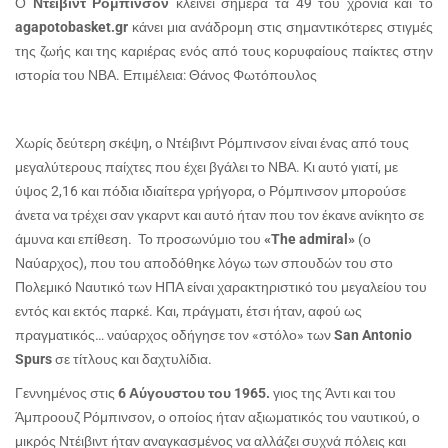
Ο
Ντέιβιντ Ρόμπινσον
κλείνει σήμερα τα 49 του χρόνια και το
agapotobasket.gr
κάνει μια ανάδρομη στις σημαντικότερες στιγμές
της ζωής και της καριέρας ενός από τους κορυφαίους παίκτες στην
ιστορία του ΝΒΑ. Επιμέλεια: Θάνος Φωτόπουλος
Χωρίς δεύτερη σκέψη, ο Ντέιβιντ Ρόμπινσον είναι ένας από τους
μεγαλύτερους παίχτες που έχει βγάλει το ΝΒΑ. Κι αυτό γιατί, με
ύψος 2,16 και πόδια ιδιαίτερα γρήγορα, ο Ρόμπινσον μπορούσε
άνετα να τρέχει σαν γκαρντ και αυτό ήταν που τον έκανε ανίκητο σε
άμυνα και επίθεση. Το προσωνύμιο του
«The admiral»
(ο
Ναύαρχος), που του αποδόθηκε λόγω των σπουδών του στο
Πολεμικό Ναυτικό των ΗΠΑ είναι χαρακτηριστικό του μεγαλείου του
εντός και εκτός παρκέ. Και, πράγματι, έτσι ήταν, αφού ως
πραγματικός… ναύαρχος οδήγησε τον «στόλο» των
San Antonio
Spurs
σε τίτλους και δαχτυλίδια.
Γεννημένος στις
6 Αύγουστου του 1965.
γιος της Άντι και του
Άμπροουζ Ρόμπινσον, ο οποίος ήταν αξιωματικός του ναυτικού, ο
μικρός Ντέιβιντ ήταν αναγκασμένος να αλλάζει συχνά πόλεις και