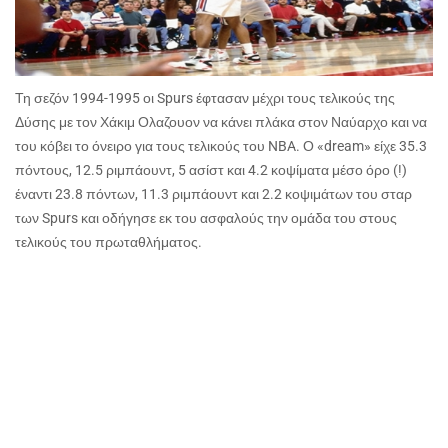
Τη σεζόν 1994-1995 οι Spurs έφτασαν μέχρι τους τελικούς της
Δύσης με τον Χάκιμ Ολαζουον να κάνει πλάκα στον Ναύαρχο και να
του κόβει το όνειρο για τους τελικούς του NBA. Ο «dream» είχε 35.3
πόντους, 12.5 ριμπάουντ, 5 ασίστ και 4.2 κοψίματα μέσο όρο (!)
έναντι 23.8 πόντων, 11.3 ριμπάουντ και 2.2 κοψιμάτων του σταρ
των Spurs και οδήγησε εκ του ασφαλούς την ομάδα του στους
τελικούς του πρωταθλήματος.