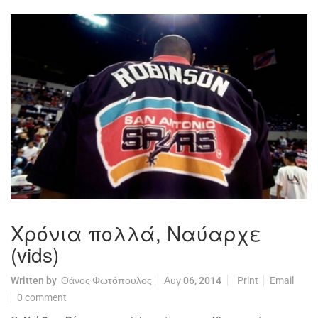
Χρόνια πολλά, Ναύαρχε
(vids)
Written by
Θάνος Φωτόπουλος
Αυγ 06, 2014
Print
Email
0 comment