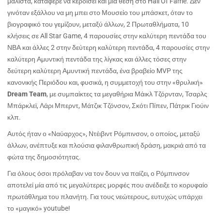
μάλιστα, κατάφερε να κερδίσει και μία θέση στο Hall Of Fame. Δεν
γινόταν εξάλλου να μη μπει στο Μουσείο του μπάσκετ, όταν το
βιογραφικό του γεμίζουν, μεταξύ άλλων, 2 Πρωταθλήματα, 10
κλήσεις σε All Star Game, 4 παρουσίες στην καλύτερη πεντάδα του
ΝΒΑ και άλλες 2 στην δεύτερη καλύτερη πεντάδα, 4 παρουσίες στην
καλύτερη Αμυντική πεντάδα της λίγκας και άλλες τόσες στην
δεύτερη καλύτερη Αμυντική πεντάδα, ένα βραβείο MVP της
κανονικής Περιόδου και, φυσικά, η συμμετοχή του στην «θρυλική»
Dream Team
, με συμπαίκτες τα μεγαθήρια Μάικλ Τζόρνταν, Τσαρλς
Μπάρκλεϊ, Λάρι Μπερντ, Μάτζικ Τζόνσον, Σκότι Πίπεν, Πάτρικ Γιούιν
κλπ.
Αυτός ήταν ο «Ναύαρχος», Ντέιβιντ Ρόμπινσον, ο οποίος, μεταξύ
άλλων, ανέπτυξε και πλούσια φιλανθρωπική δράση, μακριά από τα
φώτα της δημοσιότητας.
Για όλους όσοι πρόλαβαν να τον δουν να παίζει, ο Ρόμπινσον
αποτελεί μία από τις μεγαλύτερες μορφές που ανέδειξε το κορυφαίο
πρωτάθλημα του πλανήτη. Για τους νεώτερους, ευτυχώς υπάρχει
το «μαγικό» youtube!