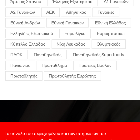
Άρτεμις Σπανού
Έλληνες Εξωτερικού
Α1 Γυναικών
Α2 Γυναικών
ΑΕΚ
Αθηναικός
Γυναίκες
Εθνική Ανδρών
Εθνική Γυναικών
Εθνική Ελλάδος
Ελληνίδες Εξωτερικού
Ευρωλίγκα
Ευρωμπάσκετ
Κύπελλο Ελλάδας
Νίκη Λευκάδας
Ολυμπιακός
ΠΑΟΚ
Παναθηναϊκός
Παναθηναϊκός Superfoods
Πανιώνιος
Πρωτάθλημα
Πρωτέας Βούλας
Πρωταθλητής
Πρωταθλητής Ευρώπης
Το σύνολο του περιεχομένου και των υπηρεσιών του