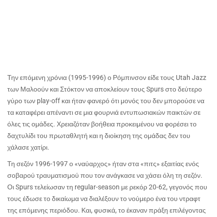
Την επόμενη χρόνια (1995-1996) ο Ρόμπινσον είδε τους Utah Jazz
των Μαλοούν και Στόκτον να αποκλείουν τους Spurs στο δεύτερο
γύρο των play-off και ήταν φανερό ότι μονός του δεν μπορούσε να
τα καταφέρει απέναντι σε μια φουρνιά εντυπωσιακών παικτών σε
όλες τις ομάδες. Χρειαζόταν βοήθεια προκειμένου να φορέσει το
δαχτυλίδι του πρωταθλητή και η διοίκηση της ομάδας δεν του
χάλασε χατίρι.
Τη σεζόν 1996-1997 ο «ναύαρχος» ήταν στα «πιτς» εξαιτίας ενός
σοβαρού τραυματισμού που τον ανάγκασε να χάσει όλη τη σεζόν.
Οι Spurs τελείωσαν τη regular-season με ρεκόρ 20-62, γεγονός που
τους έδωσε το δικαίωμα να διαλέξουν το νούμερο ένα του ντραφτ
της επόμενης περιόδου. Και, φυσικά, το έκαναν πράξη επιλέγοντας