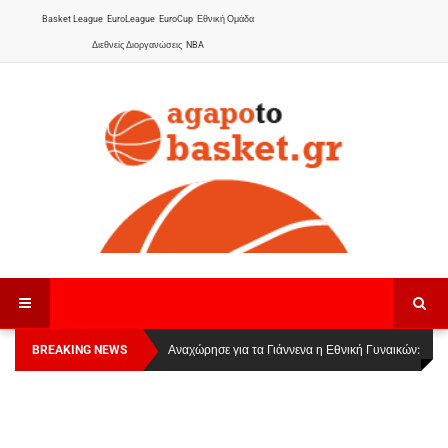
Basket League
EuroLeague
EuroCup
Εθνική Ομάδα
Διεθνείς Διοργανώσεις
NBA
BREAKING NEWS
Οι Πάνθηρες Καβάλας στην Women Basketball
Αναχώρησε για τα Γιάννενα η Εθνική Γυναικών
:
League 1