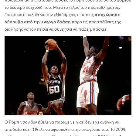
πρωτάθλημα της ιστορίας τους και ο Ρόμπινσον στα 38 του φόρεσε
το δεύτερο δαχτυλίδι του. Μετά το τέλος του πρωταθλήματος,
έπεσε και η αυλαία για τον «Ναύαρχο», ο όποιος
αποχώρησε
αθόρυβα από την ενεργό δράση
πάρα τις προσπάθειες της
διοίκησης να τον πείσει να συνεχίσει να παίζει μπάσκετ.
Ο Ρόμπινσον δεν ήθελε να παραμείνει γιατί δεν είχε ανάγκη να
αποδείξει κάτι. Ήθελε να αφοσιωθεί στην οικογένεια του. Το 2009,