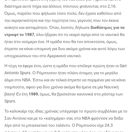
διάστημα αυτό πήρε και άλλους πόντους φτάνοντας στο 2,16.
Όμως, παρόλο που ψήλωσε τόσο πολύ, δεν έχασε καθόλου από
την εκρηκτικότητα και την ταχύτητα του, γεγονός που τον έκανε
ανίκητο και ασταμάτητο. Όταν, λοιπόν, δήλωσε
διαθέσιμος για τα
ντραφτ το 1987
, όλοι ήξεραν ότι το νεαρό αγόρι από το ναυτικό θα
ήταν στο νούμερο ένα. Η ομάδα που θα τον αποκτούσε, όμως,
έπρεπε να κάνει υπομονή για δυο ακόμα χρόνια και αυτό λόγω των
υποχρεώσεων του στο Αμερικανό ναυτικό.
Η τύχη τα έφερε έτσι, ώστε η ομάδα που επέλεγε πρώτη ήταν οι San
Antonio Spurs. Ο Ρόμπινσον ήταν πλέον έτοιμος για το μεγάλο
άλμα στο ΝΒΑ. Έστω και αν τελικά έπρεπε να περιμένει για να κάνει
ντεμπούτο, αφού για δύο χρόνια ακόμα θα έμενε σε μία Ναυτική
βάση! Εν έτη
1989
, όμως, θα βρισκόταν κανονικά στο ρόστερ των
Spurs.
Το καλοκαίρι της ιδίας χρόνιας υπέγραψε το πρώτο συμβόλαιο με το
Σαν Αντόνιο και με το «καλημέρα» σας στο NBA φρόντισε να δείξει
λίγο από το μπασκετικό του ταλέντο. Ο Ρόμπινσον είχε 24.3