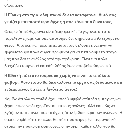
ολυμπιακό.
Η Εθνική στα προ-ολυμπιακά δεν τα καταφέρνει. Αυτό σας
γεμίζει με περισσότερο άγχος ή σας κάνει πιο δυνατούς;
Θεωρώ ότι κάθε χρονιά είναι διαφορετική. Το γεγονός ότι στο
παρελθόν είχαμε κάποιες αποτυχίες δεν σημαίνει ότι θα έχουμε και
φέτος. Από εκεί και πέρα εμείς αυτό που θέλουμε είναι είναι να
εμφανιστούμε πολύ συγκεντρωμένοι για να πετύχουμε το στόχο
μας που δεν είναι άλλος από την πρόκριση. Είναι ένα πολύ
βραχύβιο τουρνουά και κάθε λάθος ίσως αποβεί καθοριστικό.
Η Εθνική πάει στο τουρνουά χωρίς να είναι το απόλυτο
φαβορί. Αυτό πόσο θα διευκολύνει το έργο σας δεδομένου ότι
ενδεχομένως θα έχετε λιγότερο άγχος;
Νομίζω ότι όλα τα παιδιά έχουν πολύ υψηλά επίπεδα εμπειρίας και
ξέρουν πώς να διαχειρίζονται τέτοιους αγώνες, αλλά και πώς να
βγάζουν από πάνω τους το άγχος όταν έρθει η ώρα των αγώνων. Η
ομάδα νομίζω ότι στο τέλος θα πάει συσπειρωμένη με μοναδικό
στόχο την πρόκριση αφήνοντας στην άκρη κάθε τι άλλο που θα