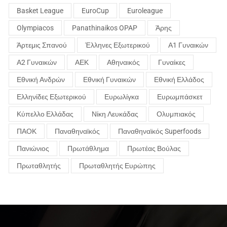
Basket League
EuroCup
Euroleague
Olympiacos
Panathinaikos OPAP
Άρης
Άρτεμις Σπανού
Έλληνες Εξωτερικού
Α1 Γυναικών
Α2 Γυναικών
ΑΕΚ
Αθηναικός
Γυναίκες
Εθνική Ανδρών
Εθνική Γυναικών
Εθνική Ελλάδος
Ελληνίδες Εξωτερικού
Ευρωλίγκα
Ευρωμπάσκετ
Κύπελλο Ελλάδας
Νίκη Λευκάδας
Ολυμπιακός
ΠΑΟΚ
Παναθηναϊκός
Παναθηναϊκός Superfoods
Πανιώνιος
Πρωτάθλημα
Πρωτέας Βούλας
Πρωταθλητής
Πρωταθλητής Ευρώπης