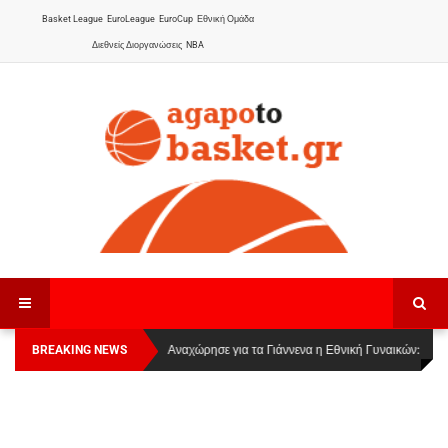
Basket League
EuroLeague
EuroCup
Εθνική Ομάδα
Διεθνείς Διοργανώσεις
NBA
BREAKING NEWS
Οι Πάνθηρες Καβάλας στην Women Basketball
Αναχώρησε για τα Γιάννενα η Εθνική Γυναικών
:
League 1