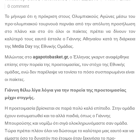
0 comment
Το μήνυμα ότι η πρόκριση στους Ολυμπιακούς Αγώνες μέσω του
προ-ολυμπιακού τουρνουά περνάει από την απόλυτη προσήλωση
στο πλάνο και στο ότι όλοι οι παίκτες πρέπει να δίνουν τον
καλύτερό τους εαυτό έστειλε ο Γιάννης Αθηναίου κατά τη διάρκεια
της Media Day της Εθνικής Ομάδας.
Μιλώντας στο
agapotobasket.gr,
ο
Έλληνας γκαρντ αναφέρθηκε
επίσης στην πορεία της προετοιμασίας, τον στόχο της Εθνικής
ομάδας, ενώ δεν παρέλειψε να τονίσει το πόσο συσπειρωμένοι είναι
οι παίκτες.
Γιάννη θέλω λίγα λόγια για την πορεία της προετοιμασίας
μέχρι στιγμής.
Η προετοιμασία βρίσκεται σε παρά πολύ καλό επίπεδο. Στην ομάδα
έχουν ενσωματωθεί και τα αλλά παιδιά, όπως ο Γιάννης
Μπουρούσης και νομίζω ότι σιγά ολοκληρωνόμαστε σαν ομάδα.
Τώρα πρέπει πλέον όλοι να δώσουμε το καλύτερο μας εαυτό και να
είμαστε όσο το δυνατόν πιο έτοιμοι όταν ξεκινήσει το προ-