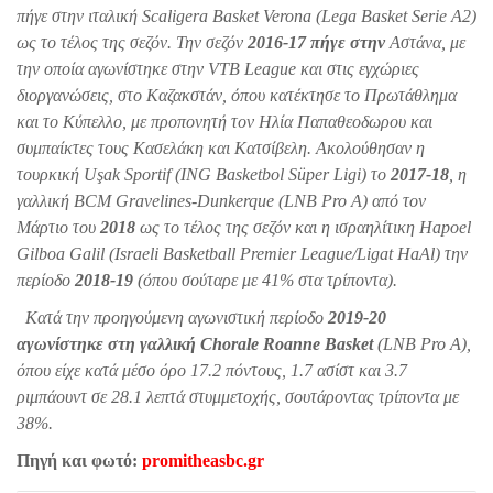
πήγε στην ιταλική Scaligera Basket Verona (Lega Basket Serie A2)
ως το τέλος της σεζόν. Την σεζόν
2016-17 πήγε στην
Αστάνα, με
την οποία αγωνίστηκε στην VTB League και στις εγχώριες
διοργανώσεις, στο Καζακστάν, όπου κατέκτησε το Πρωτάθλημα
και το Κύπελλο, με προπονητή τον Ηλία Παπαθεοδωρου και
συμπαίκτες τους Κασελάκη και Κατσίβελη. Ακολούθησαν η
τουρκική Uşak Sportif (ING Basketbol Süper Ligi) το
2017-18
, η
γαλλική BCM Gravelines-Dunkerque (LNB Pro A) από τον
Μάρτιο του
2018
ως το τέλος της σεζόν και η ισραηλίτικη Hapoel
Gilboa Galil (Israeli Basketball Premier League/Ligat HaAl) την
περίοδο
2018-19
(όπου σούταρε με 41% στα τρίποντα).
Κατά την προηγούμενη αγωνιστική περίοδο
2019-20
αγωνίστηκε στη γαλλική Chorale Roanne Basket
(LNB Pro A),
όπου είχε κατά μέσο όρο 17.2 πόντους, 1.7 ασίστ και 3.7
ριμπάουντ σε 28.1 λεπτά στυμμετοχής, σουτάροντας τρίποντα με
38%.
Πηγή και φωτό:
promitheasbc.gr