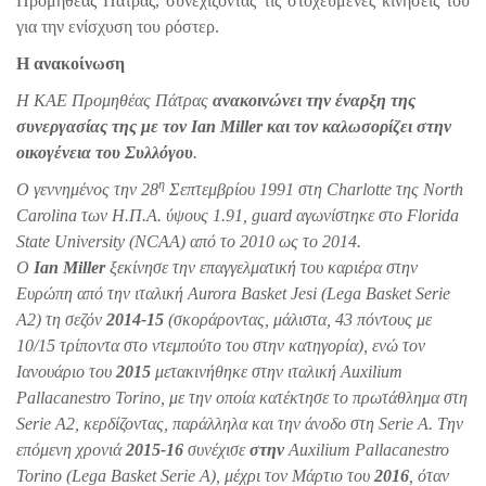
Προμηθέας Πάτρας, συνεχίζοντας τις στοχευμένες κινήσεις του
για την ενίσχυση του ρόστερ.
Η ανακοίνωση
H KAE Προμηθέας Πάτρας
ανακοινώνει την έναρξη της
συνεργασίας της με τον Ian Miller και τον καλωσορίζει στην
οικογένεια του Συλλόγου
.
η
Ο γεννημένος την 28
Σεπτεμβρίου 1991 στη Charlotte της North
Carolina των Η.Π.Α. ύψους 1.91, guard αγωνίστηκε στο Florida
State University (ΝCAA) από το 2010 ως το 2014.
Ο
Ian
Miller
ξεκίνησε την επαγγελματική του καριέρα στην
Ευρώπη από την ιταλική Aurora Basket Jesi (Lega Basket Serie
A2) τη σεζόν
2014-15
(σκοράροντας, μάλιστα, 43 πόντους με
10/15 τρίποντα στο ντεμπούτο του στην κατηγορία), ενώ τον
Ιανουάριο του
2015
μετακινήθηκε στην ιταλική Auxilium
Pallacanestro Torino, με την οποία κατέκτησε το πρωτάθλημα στη
Serie A2, κερδίζοντας, παράλληλα και την άνοδο στη Serie A. Tην
επόμενη χρονιά
2015-16
συνέχισε
στην
Auxilium Pallacanestro
Torino (Lega Basket Serie A), μέχρι τον Μάρτιο του
2016
, όταν