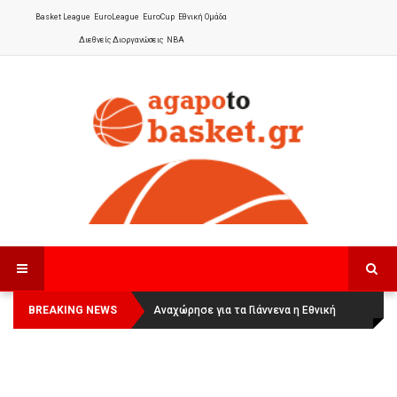
Basket League
EuroLeague
EuroCup
Εθνική Ομάδα
Διεθνείς Διοργανώσεις
NBA
BREAKING NEWS
Οι Πάνθηρες Καβάλας στην Women
Αναχώρησε για τα Γιάννενα η Εθνική
Basketball League 1
Γυναικών
: