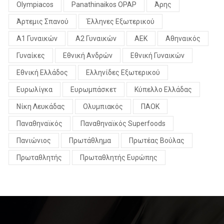
Olympiacos
Panathinaikos OPAP
Άρης
Άρτεμις Σπανού
Έλληνες Εξωτερικού
Α1 Γυναικών
Α2 Γυναικών
ΑΕΚ
Αθηναικός
Γυναίκες
Εθνική Ανδρών
Εθνική Γυναικών
Εθνική Ελλάδος
Ελληνίδες Εξωτερικού
Ευρωλίγκα
Ευρωμπάσκετ
Κύπελλο Ελλάδας
Νίκη Λευκάδας
Ολυμπιακός
ΠΑΟΚ
Παναθηναϊκός
Παναθηναϊκός Superfoods
Πανιώνιος
Πρωτάθλημα
Πρωτέας Βούλας
Πρωταθλητής
Πρωταθλητής Ευρώπης