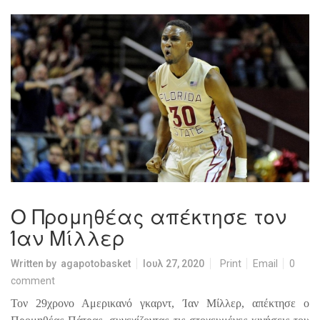
Ο Προμηθέας απέκτησε τον
Ίαν Μίλλερ
Written by
agapotobasket
Ιουλ 27, 2020
Print
Email
0
comment
Τον 29χρονο Αμερικανό γκαρντ, Ίαν Μίλλερ, απέκτησε ο