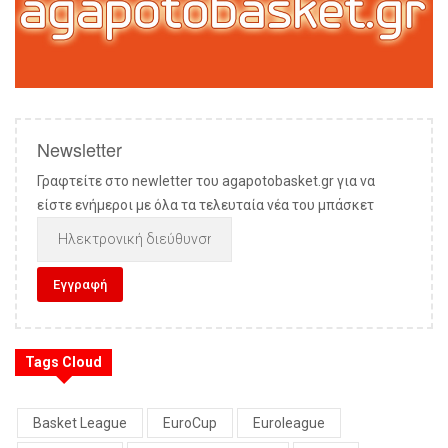
Newsletter
Γραφτείτε στο newletter του agapotobasket.gr για να
είστε ενήμεροι με όλα τα τελευταία νέα του μπάσκετ
Tags Cloud
Basket League
EuroCup
Euroleague