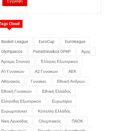
Tags Cloud
Basket League
EuroCup
Euroleague
Olympiacos
Panathinaikos OPAP
Άρης
Άρτεμις Σπανού
Έλληνες Εξωτερικού
Α1 Γυναικών
Α2 Γυναικών
ΑΕΚ
Αθηναικός
Γυναίκες
Εθνική Ανδρών
Εθνική Γυναικών
Εθνική Ελλάδος
Ελληνίδες Εξωτερικού
Ευρωλίγκα
Ευρωμπάσκετ
Κύπελλο Ελλάδας
Νίκη Λευκάδας
Ολυμπιακός
ΠΑΟΚ