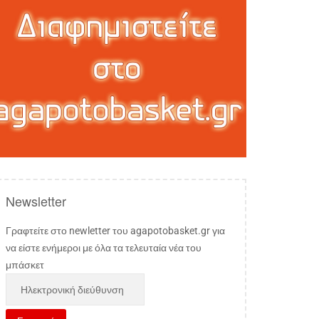
Newsletter
Γραφτείτε στο newletter του agapotobasket.gr για
να είστε ενήμεροι με όλα τα τελευταία νέα του
μπάσκετ