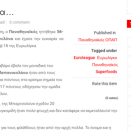
να…
ail
0 comment
ση, ο
Παναθηναϊκός
ηττήθηκε
56-
Published in
σελόνα
και έχασε την ευκαιρία να
Παναθηναϊκός ΟΠΑΠ
op
16 της Ευρωλίγκα.
Tagged under
Euroleague
Ευρωλίγκα
Παναθηναϊκός
βάρο έβαλε τον μοναδικό του
Superfoods
Παπανικολάου
ήταν από τους
αι πόντους στα κρίσιμα σημεία του
Rate this item
ε 17 πόντους οδήγησαν την ομάδα
ίλου.
(0 votes)
.ο. της Μπαρτσελόνα σχεδόν 20
υγκομιδή ήταν πολύ φτωχή και δεν κατάφερε να εκμεταλλευτεί την
για τους φιλάθλους ήταν από την αρχή πολλά. Το όνομα και η