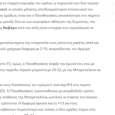
για το ντέρμπι κορυφής του ομίλου, η παρουσία των δύο πρώην
ρσεϊ
, οι οποίοι, μάλιστα, αποδοκιμάστηκαν έντονα κατά την
ο ομάδων, όταν και ο Παναθηναϊκός αποκλείστηκε στο πέμπτο
χη» μεταξύ δύο εκ των κορυφαίων αθλητών της Ευρώπης, του
ος Ναβάρο
από την άλλη ήταν στοιχεία που προσέλκυαν το
κμεταλλευόμενη την υπεροπλία τους μέσα στη ρακέτα, αλλά και
ολύ γρήγορα διαφορά με 2-10, αναγκάζοντας τον Αργύρη
στο 5’), όμως, ο Παναθηναϊκός έσφιξε την άμυνά του, ενώ με
ώτη περίοδο πέρασε μπροστά με 23-22, με την Μπαρτσελόνα να
με τους Καταλανούς να «τρέχουν» ένα σερί 8-0 στο πρώτο
23-32). Ο Παναθηναϊκός προσπαθούσε με ανορθόδοξο τρόπο
ις επιθέσεις της Μπαρτσελόνα, ωστόσο, οι παίκτες του έκαναν
6 τρόποντα. Η διαφορά έφτασε και το +13 για τους
ανεβάσουν περισσότερο και, τελικά, οι δύο ομάδες πήγαν στα