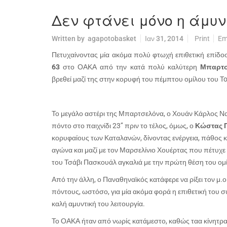
Δεν φτάνει μόνο η άμυ
Written by
agapotobasket
Ιαν 31, 2014
Print
Em
Πετυχαίνοντας μία ακόμα πολύ φτωχή επιθετική επίδο
63
στο ΟΑΚΑ από την κατά πολύ καλύτερη
Μπαρτ
βρεθεί μαζί της στην κορυφή του πέμπτου ομίλου του
T
Το μεγάλο αστέρι της Μπαρτσελόνα, ο Χουάν Κάρλος Να
πόντο στο παιχνίδι 23’’ πριν το τέλος, όμως, ο
Κώστας 
κορυφαίους των Καταλανών, δίνοντας ενέργεια, πάθος κ
αγώνα και μαζί με τον Μαρσελίνιο Χουέρτας που πέτυχ
του Τσάβι Πασκουάλ αγκαλιά με την πρώτη θέση του ομ
Από την άλλη, ο Παναθηναϊκός κατάφερε να ρίξει τον μ
πόντους, ωστόσο, για μία ακόμα φορά η επιθετική του σ
καλή αμυντική του λειτουργία.
Το ΟΑΚΑ ήταν από νωρίς κατάμεστο, καθώς ταα κίνητρα 