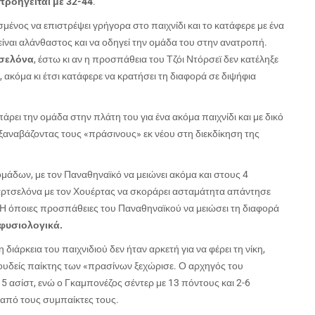
ροηγείται με 32-44
.
νος να επιστρέψει γρήγορα στο παιχνίδι και το κατάφερε με ένα
είναι αλάνθαστος και να οδηγεί την ομάδα του στην ανατροπή.
τσελόνα
, έστω κι αν η προσπάθεια του Τζόι Ντόρσεϊ δεν κατέληξε
, ακόμα κι έτσι κατάφερε να κρατήσει τη διαφορά σε διψήφια
ει την ομάδα στην πλάτη του για ένα ακόμα παιχνίδι και με δικό
ξαναβάζοντας τους «πράσινους» εκ νέου στη διεκδίκηση της
ύο ομάδων, με τον Παναθηναϊκό να μειώνει ακόμα και στους 4
παρτσελόνα με τον Χουέρτας να σκοράρει ασταμάτητα απάντησε
. Η όποιες προσπάθειες του Παναθηναϊκού να μειώσει τη διαφορά
 φυσιολογικά.
 διάρκεια του παιχνιδιού δεν ήταν αρκετή για να φέρει τη νίκη,
 ουδείς παίκτης των «πρασίνων ξεχώρισε. Ο αρχηγός του
5 ασίστ, ενώ ο Γκαμπονέζος σέντερ με 13 πόντους και 2-6
 από τους συμπαίκτες τους.