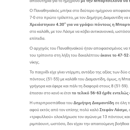
αποδυτήρια για το ημίχρονο
με την Μπαρτσελόνα να π
Ο Παναθηναϊκός μπήκε στο δεύτερο ημίχρονο αποφασισμέ
7-0 στο πρώτο τρίλεπτο, με τον Δημήτρη Διαμαντίδη να 
Χρειάστηκαν 4.30’’ για να γράψει πόντους η Μπαρ
στο καλάθι, με τον Λάσμε να κόβει αντικανονικά, ωστόσο
επίπεδα.
Ο αρχηγός του Παναθηναϊκού ήταν αποφασισμένος να πάρ
του τρίποντο στη λήξη του δεκαλέπτου
έκανε το 47-52
νίκης.
Το παιχνίδι είχε γίνει ντέρμπι, αντάξιο της αξίας των δ
πόντους (51-55) με καλάθι του Διαμαντίδη, όμως, η Μ
γρήγορα και έφερε και πάλι τη διαφορά στους 8 (51-59)
έπεσαν στο κενό κι έτσι
το τελικό 56-63 ήρθε εντελώς
Η υπερπροσπάθεια του
Δημήτρη Διαμαντίδη
σε όλη τη
αφού εκτός από τον επίσης πολύ καλό
Στεφάν Λάσμε
,
«τριφυλλιού» ολοκλήρωσε τον αγώνα με 13 πόντους και 
ριμπάουντ, ωστόσο, δεν είχαν την απαιτούμενη βοήθεια