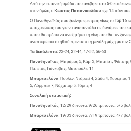
Από την ισπανική ομάδα που ανέβηκε στο 5-0 και έκανε
στον όμιλο, ο
Κώστας Παπανικολάου
είχε 14 πόντους
Ο Παναθηναϊκός που ξεκίνησε με τρεις νίκες το
Top
16 κα
υποχρεώσεις του για να ανασυντάξει τις δυνάμεις του κα
όπου θα πρέπει να αναζητήσει τη νίκη που θα τον ξαναφέ
αναπτερώσει το ηθικό πριν από τη μεγάλη μάχη με τον
Τα δεκάλεπτα
: 23-24, 32-44, 47-52, 56-63
Παναθηναϊκός
: Μπράμος 5, Κάρι 3, Μπατίστ, Φώτσης 9
Παππάς, Γιάνκοβιτς, Ματσιούλις 11
Μπαρτσελόνα
: Πουλέν, Ντόρσεϊ 4, Σάδα 4, Χουέρτας 
5, Λόρμπεκ 7, Νάχμπαρ 5, Τόμιτς 4
Συνολική στατιστική:
Παναθηναϊκός
: 12/29 δίποντα, 9/26 τρίποντα, 5/5 βολ
Μπαρτσελόνα
: 19/33 δίποντα, 7/19 τρίποντα, 4/7 βολ