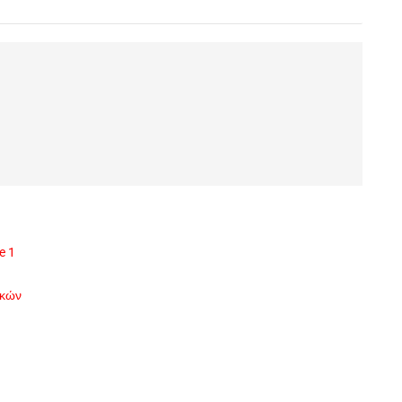
e 1
ικών