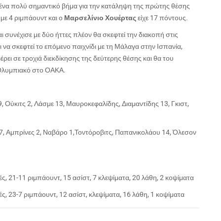
 ένα πολύ σημαντικό βήμα για την κατάληψη της πρώτης θέσης
 με 4 ριμπάουντ και ο
Μαρσελίνιο Χουέρτας
είχε 17 πόντους.
ι συνέχισε με δύο ήττες πλέον θα σκεφτεί την διακοπή στις
ι να σκεφτεί το επόμενο παιχνίδι με τη Μάλαγα στην Ισπανία,
ρει σε τροχιά διεκδίκησης της δεύτερης θέσης και θα του
 Ολυμπιακό στο ΟΑΚΑ.
, Ούκιτς 2, Λάσμε 13, Μαυροκεφαλίδης, Διαμαντίδης 13, Γκιστ,
17, Αμπρίνες 2, Ναβάρο 1,Τοντόροβιτς, Παπανικολάου 14, Όλεσον
ές, 21-11 ριμπάουντ, 15 ασίστ, 7 κλεψίματα, 20 λάθη, 2 κοψίματα
ές, 23-7 ριμπάουντ, 12 ασίστ, κλεψίματα, 16 λάθη, 1 κοψίματα