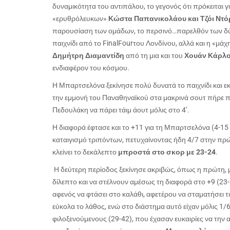
δυναμικότητα του αντιπάλου, το γεγονός ότι πρόκειται 
«ερυθρόλευκων»
Κώστα Παπανικολάου και Τζόι Ντό
παρουσίαση των ομάδων, το περσινό…παρελθόν των δύ
παιχνίδι από το
Final
Four
του Λονδίνου, αλλά και η «μά
Δημήτρη Διαμαντίδη
από τη μια και του
Χουάν Κάρλ
ενδιαφέρον του κόσμου.
Η Μπαρτσελόνα ξεκίνησε πολύ δυνατά το παιχνίδι και ε
την εμμονή του Παναθηναϊκού στα μακρινά σουτ πήρε π
Πεδουλάκη να πάρει τάιμ άουτ μόλις στο 4’.
Η διαφορά έφτασε και το +11 για τη Μπαρτσελόνα (4-15 
καταιγισμό τριπόντων, πετυχαίνοντας ήδη 4/7 στην πρ
κλείνει το δεκάλεπτο
μπροστά στο σκορ με 23-24
.
Η δεύτερη περίοδος ξεκίνησε ακριβώς, όπως η πρώτη, 
δίλεπτο και να στέλνουν αμέσως τη διαφορά στο +9 (
αφενός να φτάσει στο καλάθι, αφετέρου να σταματήσει τ
εύκολα το λάθος, ενώ στο διάστημα αυτό είχαν μόλις 1/
φιλοξενούμενους (29-42), που έχασαν ευκαιρίες να την 