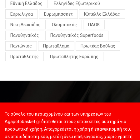
Εθνική Ελλάδος
Ελληνίδες Εξωτερικού
Ευρωλίγκα
Ευρωμπάσκετ
Κύπελλο Ελλάδας
Νίκη Λευκάδας
Ολυμπιακός
ΠΑΟΚ
Παναθηναϊκός
Παναθηναϊκός Superfoods
Πανιώνιος
Πρωτάθλημα
Πρωτέας Βούλας
Πρωταθλητής
Πρωταθλητής Ευρώπης
Το σύνολο του περιεχομένου και των υπηρεσιών του
Agapotobasket.gr διατίθεται στους επισκέπτες αυστηρά για
προσωπική χρήση. Απαγορεύεται η χρήση ή επανεκπομπή του,
σε οποιοδήποτε μέσο, μετά ή άνευ επεξεργασίας, χωρίς γραπτή