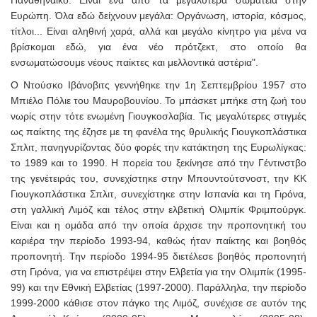
Παναθηναϊκό. Είναι ένα από τα μεγαλύτερα σωματεία στην
Ευρώπη. Όλα εδώ δείχνουν μεγάλα: Οργάνωση, ιστορία, κόσμος,
τίτλοι... Είναι αληθινή χαρά, αλλά και μεγάλο κίνητρο για μένα να
βρίσκομαι εδώ, για ένα νέο πρότζεκτ, στο οποίο θα
ενσωματώσουμε νέους παίκτες και μελλοντικά αστέρια".
Ο Ντούσκο Ιβάνοβιτς γεννήθηκε την 1η Σεπτεμβρίου 1957 στο
Μπιέλο Πόλιε του Μαυροβουνίου. Το μπάσκετ μπήκε στη ζωή του
νωρίς στην τότε ενωμένη Γιουγκοσλαβία. Τις μεγαλύτερες στιγμές
ως παίκτης της έζησε με τη φανέλα της θρυλικής Γιουγκοπλάστικα
Σπλιτ, πανηγυρίζοντας δύο φορές την κατάκτηση της Ευρωλίγκας:
το 1989 και το 1990. Η πορεία του ξεκίνησε από την Γέντινστβο
της γενέτειράς του, συνεχίστηκε στην Μπουντούτσνοστ, την ΚΚ
Γιουγκοπλάστικα Σπλιτ, συνεχίστηκε στην Ισπανία και τη Γιρόνα,
στη γαλλική Λιμόζ και τέλος στην ελβετική Ολιμπίκ Φριμπούργκ.
Είναι και η ομάδα από την οποία άρχισε την προπονητική του
καριέρα την περίοδο 1993-94, καθώς ήταν παίκτης και βοηθός
προπονητή. Την περίοδο 1994-95 διετέλεσε βοηθός προπονητή
στη Γιρόνα, για να επιστρέψει στην Ελβετία για την Ολιμπίκ (1995-
99) και την Εθνική Ελβετίας (1997-2000). Παράλληλα, την περίοδο
1999-2000 κάθισε στον πάγκο της Λιμόζ, συνέχισε σε αυτόν της