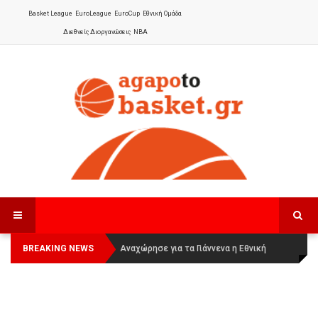
Basket League
EuroLeague
EuroCup
Εθνική Ομάδα
Διεθνείς Διοργανώσεις
NBA
BREAKING NEWS
Οι Πάνθηρες Καβάλας στην Women
Αναχώρησε για τα Γιάννενα η Εθνική
Basketball League 1
Γυναικών
: