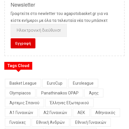
Newsletter
Γραφτείτε στο newletter του agapotobasket.gr για να
είστε ενήμεροι με όλα τα τελευταία νέα του μπάσκετ
Tags Cloud
Basket League
EuroCup
Euroleague
Olympiacos
Panathinaikos OPAP
Άρης
Άρτεμις Σπανού
Έλληνες Εξωτερικού
Α1 Γυναικών
Α2 Γυναικών
ΑΕΚ
Αθηναικός
Γυναίκες
Εθνική Ανδρών
Εθνική Γυναικών