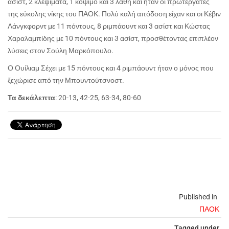
ασίστ, 2 κλεψίματα, 1 κόψιμο και 3 λάθη και ήταν οι πρωτεργάτες
της εύκολης νίκης του ΠΑΟΚ. Πολύ καλή απόδοση είχαν και οι Κέβιν
Λάνγκφορντ με 11 πόντους, 8 ριμπάουντ και 3 ασίστ και Κώστας
Χαραλαμπίδης με 10 πόντους και 3 ασίστ, προσθέτοντας επιπλέον
λύσεις στον Σούλη Μαρκόπουλο.
Ο Ουίλιαμ Σέχει με 15 πόντους και 4 ριμπάουντ ήταν ο μόνος που
ξεχώρισε από την Μπουντούτσνοστ.
Τα δεκάλεπτα
: 20-13, 42-25, 63-34, 80-60
Published in
ΠΑΟΚ
Tagged under