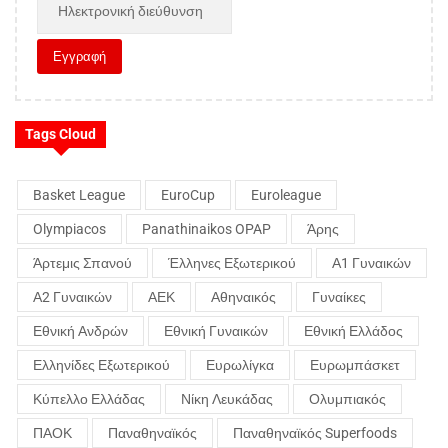
Tags Cloud
Basket League
EuroCup
Euroleague
Olympiacos
Panathinaikos OPAP
Άρης
Άρτεμις Σπανού
Έλληνες Εξωτερικού
Α1 Γυναικών
Α2 Γυναικών
ΑΕΚ
Αθηναικός
Γυναίκες
Εθνική Ανδρών
Εθνική Γυναικών
Εθνική Ελλάδος
Ελληνίδες Εξωτερικού
Ευρωλίγκα
Ευρωμπάσκετ
Κύπελλο Ελλάδας
Νίκη Λευκάδας
Ολυμπιακός
ΠΑΟΚ
Παναθηναϊκός
Παναθηναϊκός Superfoods