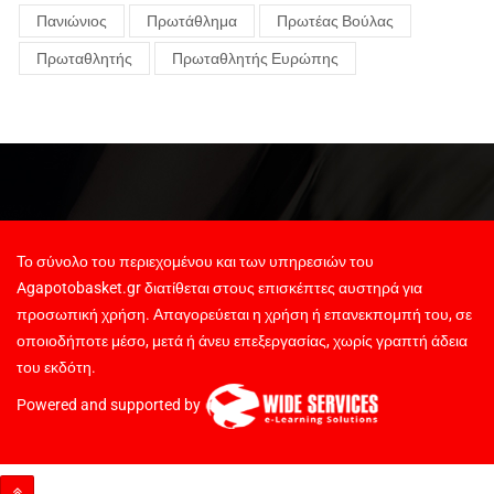
Πανιώνιος
Πρωτάθλημα
Πρωτέας Βούλας
Πρωταθλητής
Πρωταθλητής Ευρώπης
Το σύνολο του περιεχομένου και των υπηρεσιών του
Agapotobasket.gr διατίθεται στους επισκέπτες αυστηρά για
προσωπική χρήση. Απαγορεύεται η χρήση ή επανεκπομπή του, σε
οποιοδήποτε μέσο, μετά ή άνευ επεξεργασίας, χωρίς γραπτή άδεια
του εκδότη.
Powered and supported by