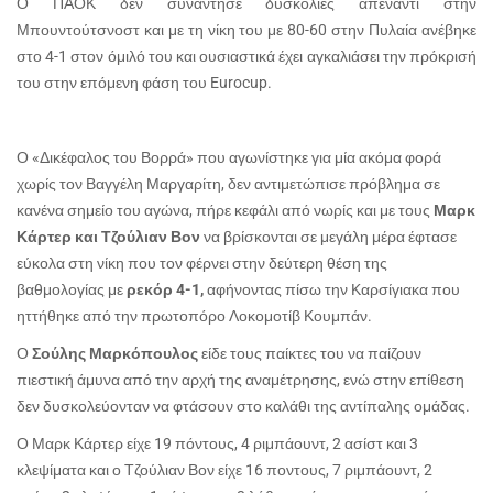
Ο ΠΑΟΚ δεν συνάντησε δυσκολίες απέναντι στην
Μπουντούτσνοστ και με τη νίκη του με 80-60 στην Πυλαία ανέβηκε
στο 4-1 στον όμιλό του και ουσιαστικά έχει αγκαλιάσει την πρόκρισή
του στην επόμενη φάση του
Eurocup
.
Ο «Δικέφαλος του Βορρά» που αγωνίστηκε για μία ακόμα φορά
χωρίς τον Βαγγέλη Μαργαρίτη, δεν αντιμετώπισε πρόβλημα σε
κανένα σημείο του αγώνα, πήρε κεφάλι από νωρίς και με τους
Μαρκ
Κάρτερ και Τζούλιαν Βον
να βρίσκονται σε μεγάλη μέρα έφτασε
εύκολα στη νίκη που τον φέρνει στην δεύτερη θέση της
βαθμολογίας με
ρεκόρ 4-1,
αφήνοντας πίσω την Καρσίγιακα που
ηττήθηκε από την πρωτοπόρο Λοκομοτίβ Κουμπάν.
Ο
Σούλης Μαρκόπουλος
είδε τους παίκτες του να παίζουν
πιεστική άμυνα από την αρχή της αναμέτρησης, ενώ στην επίθεση
δεν δυσκολεύονταν να φτάσουν στο καλάθι της αντίπαλης ομάδας.
Ο Μαρκ Κάρτερ είχε 19 πόντους, 4 ριμπάουντ, 2 ασίστ και 3
κλεψίματα και ο Τζούλιαν Βον είχε 16 ποντους, 7 ριμπάουντ, 2