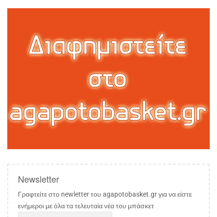
Newsletter
Γραφτείτε στο newletter του agapotobasket.gr για να είστε
ενήμεροι με όλα τα τελευταία νέα του μπάσκετ