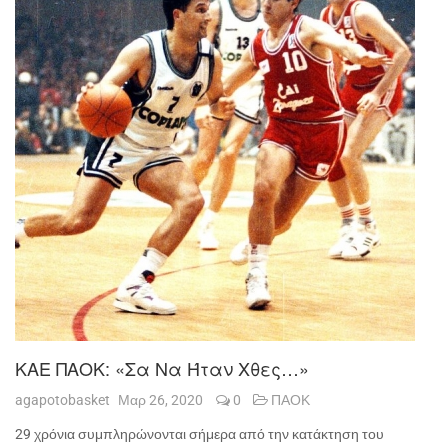
ΚΑΕ ΠΑΟΚ: «Σα Να Ήταν Χθες…»
agapotobasket
Μαρ 26, 2020
0
ΠΑΟΚ
29 χρόνια συμπληρώνονται σήμερα από την κατάκτηση του