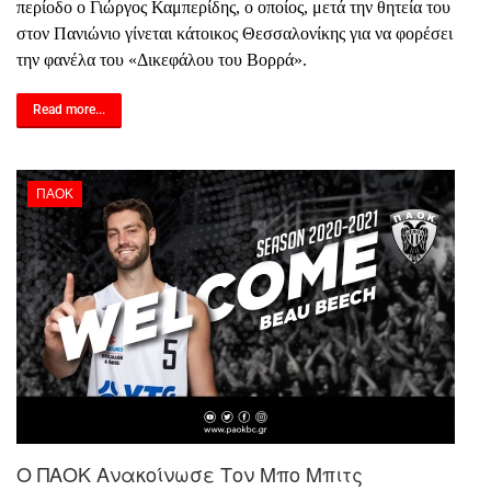
περίοδο ο Γιώργος Καμπερίδης, ο οποίος, μετά την θητεία του
στον Πανιώνιο γίνεται κάτοικος Θεσσαλονίκης για να φορέσει
την φανέλα του «Δικεφάλου του Βορρά».
Read more...
ΠΑΟΚ
Ο ΠΑΟΚ Ανακοίνωσε Τον Μπο Μπιτς