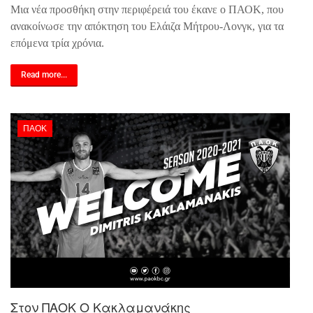
Μια νέα προσθήκη στην περιφέρειά του έκανε ο ΠΑΟΚ, που
ανακοίνωσε την απόκτηση του Ελάιζα Μήτρου-Λονγκ, για τα
επόμενα τρία χρόνια.
Read more...
ΠΑΟΚ
Στον ΠΑΟΚ Ο Κακλαμανάκης