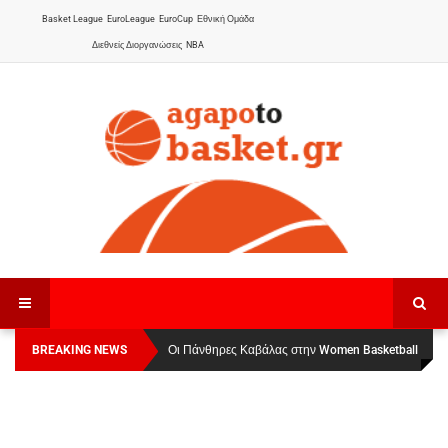
Basket League
EuroLeague
EuroCup
Εθνική Ομάδα
Διεθνείς Διοργανώσεις
NBA
BREAKING NEWS
Οι Πάνθηρες Καβάλας στην Women Basketball
Αναχώρησε για τα Γιάννενα η Εθνική Γυναικών
:
League 1