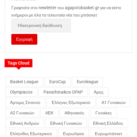
Γραφτείτε στο newletter του agapotobasket.gr για να είστε
ενήμεροι με όλα τα τελευταία νέα του μπάσκετ
Tags Cloud
Basket League
EuroCup
Euroleague
Olympiacos
Panathinaikos OPAP
Άρης
Άρτεμις Σπανού
Έλληνες Εξωτερικού
Α1 Γυναικών
Α2 Γυναικών
ΑΕΚ
Αθηναικός
Γυναίκες
Εθνική Ανδρών
Εθνική Γυναικών
Εθνική Ελλάδος
Ελληνίδες Εξωτερικού
Ευρωλίγκα
Ευρωμπάσκετ