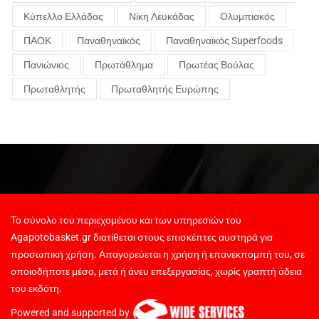
Κύπελλο Ελλάδας
Νίκη Λευκάδας
Ολυμπιακός
ΠΑΟΚ
Παναθηναϊκός
Παναθηναϊκός Superfoods
Πανιώνιος
Πρωτάθλημα
Πρωτέας Βούλας
Πρωταθλητής
Πρωταθλητής Ευρώπης
Το σύνολο του περιεχομένου και των υπηρεσιών του
Agapotobasket.gr διατίθεται στους επισκέπτες αυστηρά για
προσωπική χρήση. Απαγορεύεται η χρήση ή επανεκπομπή του, σε
οποιοδήποτε μέσο, μετά ή άνευ επεξεργασίας, χωρίς γραπτή άδεια
του εκδότη.
Powered and supported by