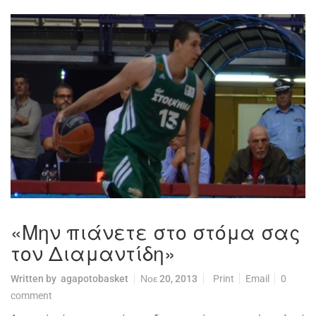
«Μην πιάνετε στο στόμα σας
τον Διαμαντίδη»
Written by
agapotobasket
Νοε 20, 2013
Print
Email
0
comment