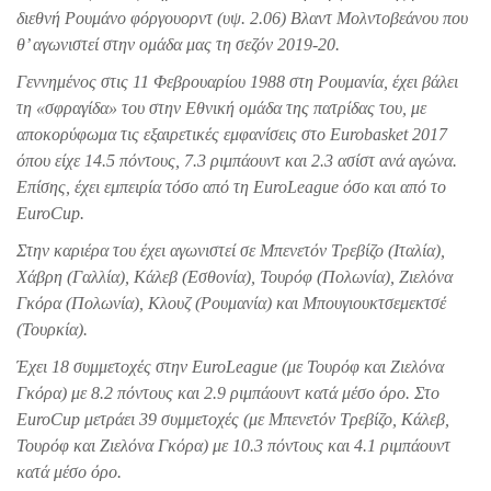
διεθνή Ρουμάνο φόργουορντ (υψ. 2.06) Βλαντ Μολντοβεάνου που
θ’ αγωνιστεί στην ομάδα μας τη σεζόν 2019-20.
Γεννημένος στις 11 Φεβρουαρίου 1988 στη Ρουμανία, έχει βάλει
τη «σφραγίδα» του στην Εθνική ομάδα της πατρίδας του, με
αποκορύφωμα τις εξαιρετικές εμφανίσεις στο Eurobasket 2017
όπου είχε 14.5 πόντους, 7.3 ριμπάουντ και 2.3 ασίστ ανά αγώνα.
Επίσης, έχει εμπειρία τόσο από τη EuroLeague όσο και από το
EuroCup.
Στην καριέρα του έχει αγωνιστεί σε Μπενετόν Τρεβίζο (Ιταλία),
Χάβρη (Γαλλία), Κάλεβ (Εσθονία), Τουρόφ (Πολωνία), Ζιελόνα
Γκόρα (Πολωνία), Κλουζ (Ρουμανία) και Μπουγιουκτσεμεκτσέ
(Τουρκία).
Έχει 18 συμμετοχές στην EuroLeague (με Τουρόφ και Ζιελόνα
Γκόρα) με 8.2 πόντους και 2.9 ριμπάουντ κατά μέσο όρο. Στο
EuroCup μετράει 39 συμμετοχές (με Μπενετόν Τρεβίζο, Κάλεβ,
Τουρόφ και Ζιελόνα Γκόρα) με 10.3 πόντους και 4.1 ριμπάουντ
κατά μέσο όρο.