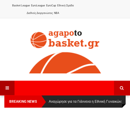
Basket League
EuroLeague
EuroCup
Εθνική Ομάδα
Διεθνείς Διοργανώσεις
NBA
BREAKING NEWS
Οι Πάνθηρες Καβάλας στην Women Basketball
Αναχώρησε για τα Γιάννενα η Εθνική Γυναικών
:
League 1