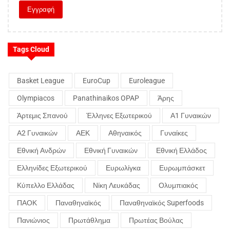
Tags Cloud
Basket League
EuroCup
Euroleague
Olympiacos
Panathinaikos OPAP
Άρης
Άρτεμις Σπανού
Έλληνες Εξωτερικού
Α1 Γυναικών
Α2 Γυναικών
ΑΕΚ
Αθηναικός
Γυναίκες
Εθνική Ανδρών
Εθνική Γυναικών
Εθνική Ελλάδος
Ελληνίδες Εξωτερικού
Ευρωλίγκα
Ευρωμπάσκετ
Κύπελλο Ελλάδας
Νίκη Λευκάδας
Ολυμπιακός
ΠΑΟΚ
Παναθηναϊκός
Παναθηναϊκός Superfoods
Πανιώνιος
Πρωτάθλημα
Πρωτέας Βούλας