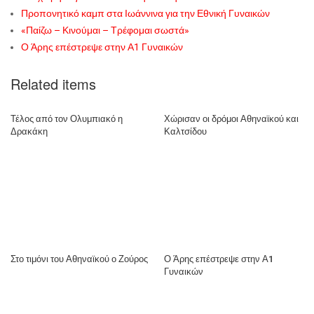
Προπονητικό καμπ στα Ιωάννινα για την Εθνική Γυναικών
«Παίζω – Κινούμαι – Τρέφομαι σωστά»
Ο Άρης επέστρεψε στην Α1 Γυναικών
Related items
Τέλος από τον Ολυμπιακό η
Χώρισαν οι δρόμοι Αθηναϊκού και
Δρακάκη
Καλτσίδου
Στο τιμόνι του Αθηναϊκού ο Ζούρος
Ο Άρης επέστρεψε στην Α1
Γυναικών