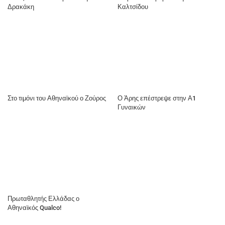
Δρακάκη
Καλτσίδου
Στο τιμόνι του Αθηναϊκού ο Ζούρος
Ο Άρης επέστρεψε στην Α1
Γυναικών
Πρωταθλητής Ελλάδας ο
Αθηναϊκός Qualco!