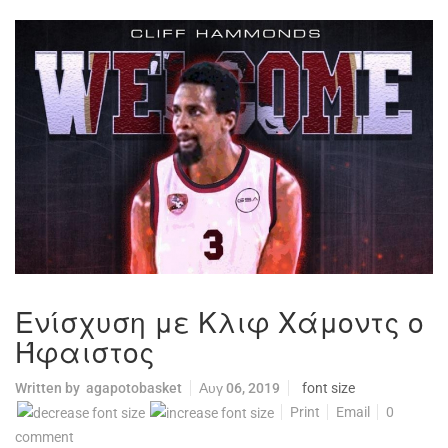
Ενίσχυση με Κλιφ Χάμοντς ο
Ήφαιστος
Written by
agapotobasket
Αυγ 06, 2019
font size
Print
Email
0
comment