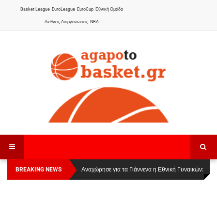
Basket League
EuroLeague
EuroCup
Εθνική Ομάδα
Διεθνείς Διοργανώσεις
NBA
BREAKING NEWS
Οι Πάνθηρες Καβάλας στην Women Basketball
Αναχώρησε για τα Γιάννενα η Εθνική Γυναικών
:
League 1