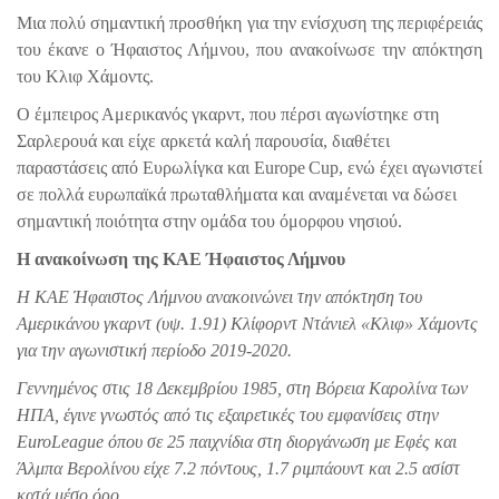
Μια πολύ σημαντική προσθήκη για την ενίσχυση της περιφέρειάς
του έκανε ο Ήφαιστος Λήμνου, που ανακοίνωσε την απόκτηση
του Κλιφ Χάμοντς.
Ο έμπειρος Αμερικανός γκαρντ, που πέρσι αγωνίστηκε στη
Σαρλερουά και είχε αρκετά καλή παρουσία, διαθέτει
παραστάσεις από Ευρωλίγκα και
Europe
Cup
, ενώ έχει αγωνιστεί
σε πολλά ευρωπαϊκά πρωταθλήματα και αναμένεται να δώσει
σημαντική ποιότητα στην ομάδα του όμορφου νησιού.
Η ανακοίνωση της ΚΑΕ Ήφαιστος Λήμνου
Η ΚΑΕ Ήφαιστος Λήμνου ανακοινώνει την απόκτηση του
Αμερικάνου γκαρντ (υψ. 1.91) Κλίφορντ Ντάνιελ «Κλιφ» Χάμοντς
για την αγωνιστική περίοδο 2019-2020.
Γεννημένος στις 18 Δεκεμβρίου 1985, στη Βόρεια Καρολίνα των
ΗΠΑ, έγινε γνωστός από τις εξαιρετικές του εμφανίσεις στην
EuroLeague όπου σε 25 παιχνίδια στη διοργάνωση με Εφές και
Άλμπα Βερολίνου είχε 7.2 πόντους, 1.7 ριμπάουντ και 2.5 ασίστ
κατά μέσο όρο.