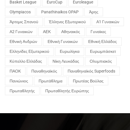
Basket League
EuroCup
Euroleague
Olympiacos
Panathinaikos OPAP
Άρης
Άρτεμις Σπανού
Έλληνες Εξωτερικού
Α1 Γυναικών
Α2 Γυναικών
ΑΕΚ
Αθηναικός
Γυναίκες
Εθνική Ανδρών
Εθνική Γυναικών
Εθνική Ελλάδος
Ελληνίδες Εξωτερικού
Ευρωλίγκα
Ευρωμπάσκετ
Κύπελλο Ελλάδας
Νίκη Λευκάδας
Ολυμπιακός
ΠΑΟΚ
Παναθηναϊκός
Παναθηναϊκός Superfoods
Πανιώνιος
Πρωτάθλημα
Πρωτέας Βούλας
Πρωταθλητής
Πρωταθλητής Ευρώπης