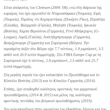
Είναι απόφοιτος του Clemson (2004-’08), ενώ στη διάρκεια της
καριέρας του έχει αγωνιστεί σε Νταρουσάφακα (Τουρκία), Εφές
(Τουρκία), Πιράτας ντε Κεμπραντίγιας (Πουέρτο Ρίκο), Περιστέρι
(Ελλάδα), Βιλερμπάν (Γαλλία), Μπάνβιτ (Τουρκία), Ιγκοκέα
(Βοσνία), Άλμπα Βερολίνου (Γερμανία), Ρενό Μπίγκχορνς (G-
League), Λιμόζ (Γαλλία), Λούντβιχσμπουργκ (Γερμανία),
Βούρζμπουργκ (Γερμανία) και Σαρλερουά (Βέλγιο). Την
περασμένη σεζόν στο Βέλγιο είχε 7.7 πόντους, 1.9 ριμπάουντ, 3.5
ασίστ ανά 26.9 λεπτά συμμετοχής. Στο FIBA Europe Cup με τη
Σαρλερουά είχε 6 πόντους, 2.8 ριμπάουντ, 2.5 ασίστ ανά 25.7
λεπτά συμμετοχής.
Στη μεγάλη πορεία του έχει κατακτήσει το Πρωτάθλημα και το
Κύπελλο Βοσνίας (2013) και το Κύπελλο Γερμανίας (2014).
Επίσης, έχει αναδειχθεί καλύτερος αμυντικός του γερμανικού
πρωταθλήματος (2014 & 2015) και μέλος της καλύτερης
αμυντικής πεντάδας του βελγικού πρωταθλήματος (2019).
Τον καλωσορίζουμε στην οικογένεια του Ηφαίστου Λήμνου και του