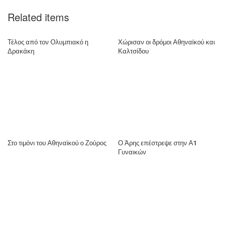
Related items
Τέλος από τον Ολυμπιακό η
Χώρισαν οι δρόμοι Αθηναϊκού και
Δρακάκη
Καλτσίδου
Στο τιμόνι του Αθηναϊκού ο Ζούρος
Ο Άρης επέστρεψε στην Α1
Γυναικών