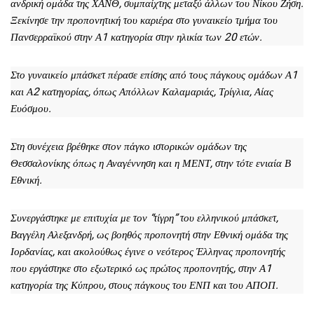
ανδρική ομάδα της ΧΑΝΘ, συμπαίχτης μεταξύ άλλων του Νίκου Ζήση.
Ξεκίνησε την προπονητική του καριέρα στο γυναικείο τμήμα του
Πανσερραϊκού στην Α1 κατηγορία στην ηλικία των 20 ετών.
Στο γυναικείο μπάσκετ πέρασε επίσης από τους πάγκους ομάδων Α1
και Α2 κατηγορίας, όπως Απόλλων Καλαμαριάς, Τρίγλια, Αίας
Ευόσμου.
Στη συνέχεια βρέθηκε στον πάγκο ιστορικών ομάδων της
Θεσσαλονίκης όπως η Αναγέννηση και η ΜΕΝΤ, στην τότε ενιαία Β
Εθνική.
Συνεργάστηκε με επιτυχία με τον “τίγρη” του ελληνικού μπάσκετ,
Βαγγέλη Αλεξανδρή, ως βοηθός προπονητή στην Εθνική ομάδα της
Ιορδανίας, και ακολούθως έγινε ο νεότερος Έλληνας προπονητής
που εργάστηκε στο εξωτερικό ως πρώτος προπονητής, στην Α1
κατηγορία της Κύπρου, στους πάγκους του ΕΝΠ και του ΑΠΟΠ.