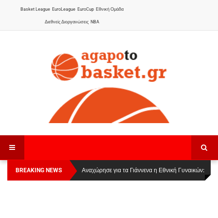
Basket League
EuroLeague
EuroCup
Εθνική Ομάδα
Διεθνείς Διοργανώσεις
NBA
BREAKING NEWS
Οι Πάνθηρες Καβάλας στην Women Basketball
Αναχώρησε για τα Γιάννενα η Εθνική Γυναικών
:
League 1