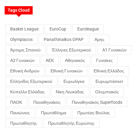
Tags Cloud
Basket League
EuroCup
Euroleague
Olympiacos
Panathinaikos OPAP
Άρης
Άρτεμις Σπανού
Έλληνες Εξωτερικού
Α1 Γυναικών
Α2 Γυναικών
ΑΕΚ
Αθηναικός
Γυναίκες
Εθνική Ανδρών
Εθνική Γυναικών
Εθνική Ελλάδος
Ελληνίδες Εξωτερικού
Ευρωλίγκα
Ευρωμπάσκετ
Κύπελλο Ελλάδας
Νίκη Λευκάδας
Ολυμπιακός
ΠΑΟΚ
Παναθηναϊκός
Παναθηναϊκός Superfoods
Πανιώνιος
Πρωτάθλημα
Πρωτέας Βούλας
Πρωταθλητής
Πρωταθλητής Ευρώπης