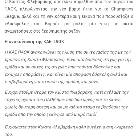
Ο Κώστας Φλεβαράκης αποτελεί παρελθόν από τον πάγκο του
ΠΑΟΚ, πληρώνοντας την νέα βαριά ήττα για το
Champions
League
, αλλά και τη γενικότερα κακή εικόνα που παρουσίαζε ο
«Δικέφαλος του Βορρά» με μόλις μία νίκη σε οκτώ
αναμετρήσεις στο ξεκίνημα της σεζόν.
Η ανακοίνωση της ΚΑΕ ΠΑΟΚ
Η ΚΑΕ ΠΑΟΚ ανακοινώνει την λύση της συνεργασίας της με τον
προπονητή Κώστα Φλεβαράκη. Είναι μία δύσκολη στιγμή για την
ομάδα και σε αυτές τις στιγμές απαιτούνται δύσκολες και
σκληρές αποφάσεις. Και είναι μία απόφαση δύσκολη αλλά και
επιβεβλημένη για το καλό της ομάδας και μόνο.
Ευχαριστούμε θερμά τον Κώστα Φλεβαράκη γιατί ανέλαβε την
τεχνική ηγεσία του ΠΑΟΚ πριν από δύο μήνες και το έκανε
χωρίς δεύτερη σκέψη και με μοναδικό στόχο να βοηθήσει την
ομάδα από την οποία ξεκίνησε από μικρό παιδί.
Ευχόμαστε στον Κώστα Φλεβαράκη καλή συνέχεια στην καριέρα
του.