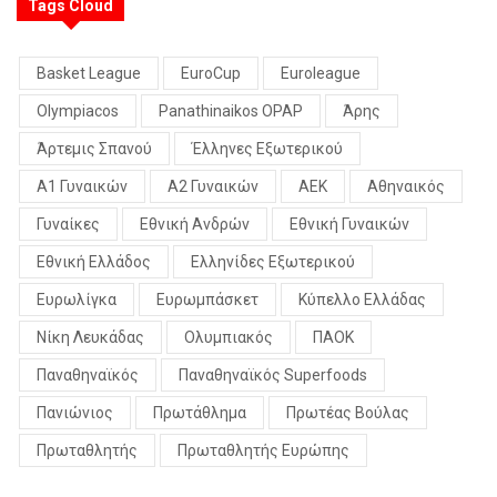
Tags Cloud
Basket League
EuroCup
Euroleague
Olympiacos
Panathinaikos OPAP
Άρης
Άρτεμις Σπανού
Έλληνες Εξωτερικού
Α1 Γυναικών
Α2 Γυναικών
ΑΕΚ
Αθηναικός
Γυναίκες
Εθνική Ανδρών
Εθνική Γυναικών
Εθνική Ελλάδος
Ελληνίδες Εξωτερικού
Ευρωλίγκα
Ευρωμπάσκετ
Κύπελλο Ελλάδας
Νίκη Λευκάδας
Ολυμπιακός
ΠΑΟΚ
Παναθηναϊκός
Παναθηναϊκός Superfoods
Πανιώνιος
Πρωτάθλημα
Πρωτέας Βούλας
Πρωταθλητής
Πρωταθλητής Ευρώπης