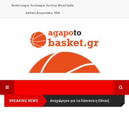
Basket League
EuroLeague
EuroCup
Εθνική Ομάδα
Διεθνείς Διοργανώσεις
NBA
BREAKING NEWS
Οι Πάνθηρες Καβάλας στην Women
Αναχώρησε για τα Γιάννενα η Εθνική
Basketball League 1
Γυναικών
: