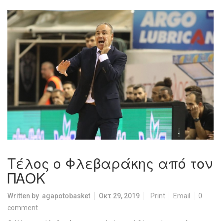
Τέλος ο Φλεβαράκης από τον
ΠΑΟΚ
Written by
agapotobasket
Οκτ 29, 2019
Print
Email
0
comment