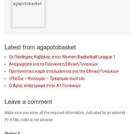
Latest from agapotobasket
Οι Πάνθηρες Καβάλας στην Women Basketball League 1
Αναχώρησε για τα Γιάννενα η Εθνική Γυναικών
Προπονητικό καμπ στα Ιωάννινα για την Εθνική Γυναικών
«Παίζω – Κινούμαι – Τρέφομαι σωστά»
Ο Άρης επέστρεψε στην Α1 Γυναικών
Leave a comment
Make sure you enter all the required information, indicated by an asterisk
(*). HTML code is not allowed.
Name *