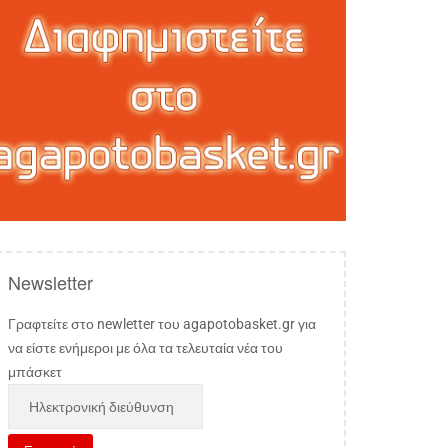
Newsletter
Γραφτείτε στο newletter του agapotobasket.gr για
να είστε ενήμεροι με όλα τα τελευταία νέα του
μπάσκετ