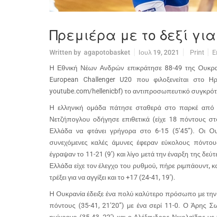
Πρεμιέρα με το δεξί για
Written by
agapotobasket
Ιουλ 19, 2021
Print
E
Η Εθνική Νέων Ανδρών επικράτησε 88-49 της Ουκρ
European Challenger U20 που φιλοξενείται στο Ηρ
youtube.com/hellenicbf) το αντιπροσωπευτικό συγκρότ
Η ελληνική ομάδα πάτησε σταθερά στο παρκέ από
Νετζήπογλου οδήγησε επιθετικά (είχε 18 πόντους σ
Ελλάδα να φτάνει γρήγορα στο 6-15 (5’45’’). Οι Ο
συνεχόμενες καλές άμυνες έφεραν εύκολους πόντου
έγραψαν το 11-21 (9’) και λίγο μετά την έναρξη της δεύτ
Ελλάδα είχε τον έλεγχο του ρυθμού, πήρε ριμπάουντ, 
τρέξει για να αγγίξει και το +17 (24-41, 19’).
Η Ουκρανία έδειξε ένα πολύ καλύτερο πρόσωπο με την 
πόντους (35-41, 21’20’’) με ένα σερί 11-0. Ο Άρης 