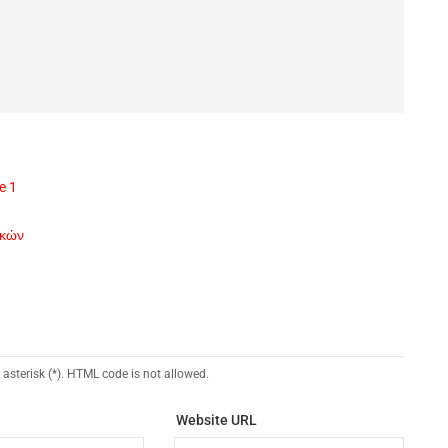
e 1
ικών
 asterisk (*). HTML code is not allowed.
Website URL