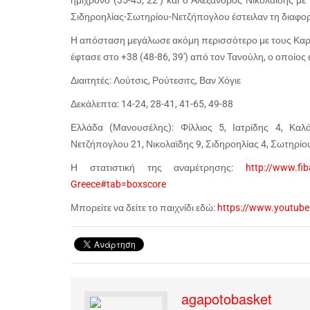
ημίχρονο (35-43, 22’) και ο Αλέξανδρος Νικολαϊδης με
Σιδηροηλίας-Σωτηρίου-Νετζήπογλου έστειλαν τη διαφορά 
Η απόσταση μεγάλωσε ακόμη περισσότερο με τους Καράμ
έφτασε στο +38 (48-86, 39′) από τον Τανούλη, ο οποίος έ
Διαιτητές: Λούτσις, Ρούτεσιτς, Βαν Χόγιε
Δεκάλεπτα: 14-24, 28-41, 41-65, 49-88
Ελλάδα (Μανουσέλης): Φίλλιος 5, Ιατρίδης 4, Καλ
Νετζήπογλου 21, Νικολαϊδης 9, Σιδηροηλίας 4, Σωτηρίου
Η στατιστική της αναμέτρησης:
http://www.fi
Greece#tab=boxscore
Μπορείτε να δείτε το παιχνίδι εδώ:
https://www.youtub
agapotobasket