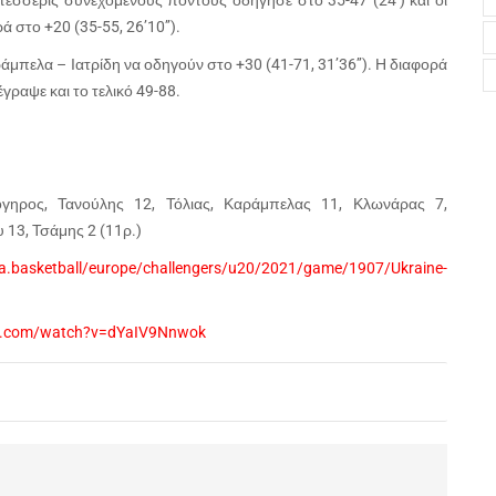
 τέσσερις συνεχόμενους πόντους οδήγησε στο 35-47 (24’) και οι
στο +20 (35-55, 26’10’’).
πελα – Ιατρίδη να οδηγούν στο +30 (41-71, 31’36’’). Η διαφορά
γραψε και το τελικό 49-88.
όγηρος, Τανούλης 12, Τόλιας, Καράμπελας 11, Κλωνάρας 7,
 13, Τσάμης 2 (11ρ.)
ba.basketball/europe/challengers/u20/2021/game/1907/Ukraine-
e.com/watch?v=dYaIV9Nnwok