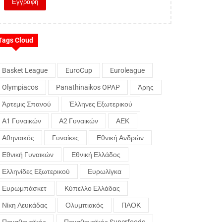
Tags Cloud
Basket League
EuroCup
Euroleague
Olympiacos
Panathinaikos OPAP
Άρης
Άρτεμις Σπανού
Έλληνες Εξωτερικού
Α1 Γυναικών
Α2 Γυναικών
ΑΕΚ
Αθηναικός
Γυναίκες
Εθνική Ανδρών
Εθνική Γυναικών
Εθνική Ελλάδος
Ελληνίδες Εξωτερικού
Ευρωλίγκα
Ευρωμπάσκετ
Κύπελλο Ελλάδας
Νίκη Λευκάδας
Ολυμπιακός
ΠΑΟΚ