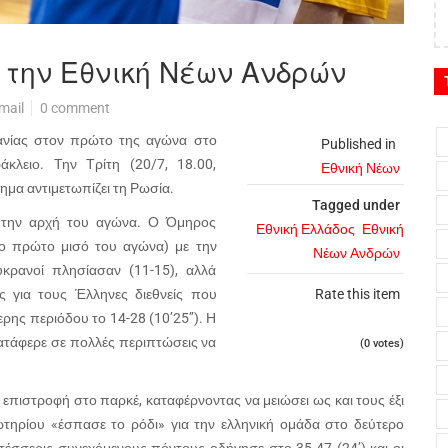
 την Εθνική Νέων Ανδρών
mail
0 comment
ανίας στον πρώτο της αγώνα στο
Published in
άκλειο. Την Τρίτη (20/7, 18.00,
Εθνική Νέων
ημα αντιμετωπίζει τη Ρωσία.
Tagged under
 την αρχή του αγώνα. Ο Όμηρος
Εθνική Ελλάδος
Εθνική
το πρώτο μισό του αγώνα) με την
Νέων Ανδρών
υκρανοί πλησίασαν (11-15), αλλά
ς για τους Έλληνες διεθνείς που
Rate this item
ερης περιόδου το 14-28 (10’25’’). Η
κατάφερε σε πολλές περιπτώσεις να
(0 votes)
επιστροφή στο παρκέ, καταφέρνοντας να μειώσει ως και τους έξι
Σωτηρίου «έσπασε το ρόδι» για την ελληνική ομάδα στο δεύτερο