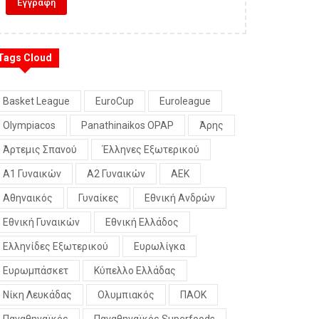
Tags Cloud
Basket League
EuroCup
Euroleague
Olympiacos
Panathinaikos OPAP
Άρης
Άρτεμις Σπανού
Έλληνες Εξωτερικού
Α1 Γυναικών
Α2 Γυναικών
ΑΕΚ
Αθηναικός
Γυναίκες
Εθνική Ανδρών
Εθνική Γυναικών
Εθνική Ελλάδος
Ελληνίδες Εξωτερικού
Ευρωλίγκα
Ευρωμπάσκετ
Κύπελλο Ελλάδας
Νίκη Λευκάδας
Ολυμπιακός
ΠΑΟΚ