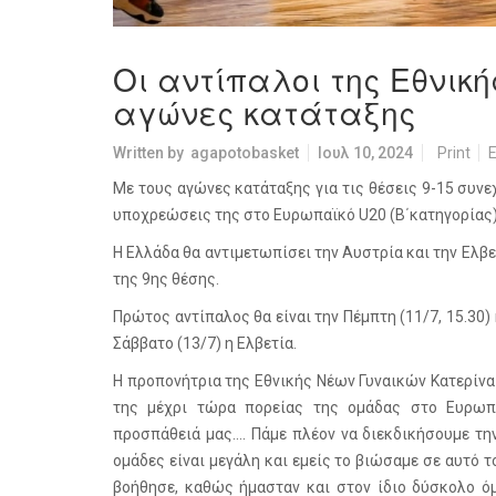
Οι αντίπαλοι της Εθνικ
αγώνες κατάταξης
Written by
agapotobasket
Ιουλ 10, 2024
Print
E
Με τους αγώνες κατάταξης για τις θέσεις 9-15 συνε
υποχρεώσεις της στο Ευρωπαϊκό U20 (Β΄κατηγορίας) 
Η Ελλάδα θα αντιμετωπίσει την Αυστρία και την Ελβ
της 9ης θέσης.
Πρώτος αντίπαλος θα είναι την Πέμπτη (11/7, 15.30)
Σάββατο (13/7) η Ελβετία.
Η προπονήτρια της Εθνικής Νέων Γυναικών Κατερίνα
της μέχρι τώρα πορείας της ομάδας στο Ευρωπ
προσπάθειά μας…. Πάμε πλέον να διεκδικήσουμε τη
ομάδες είναι μεγάλη και εμείς το βιώσαμε σε αυτό 
βοήθησε, καθώς ήμασταν και στον ίδιο δύσκολο όμ