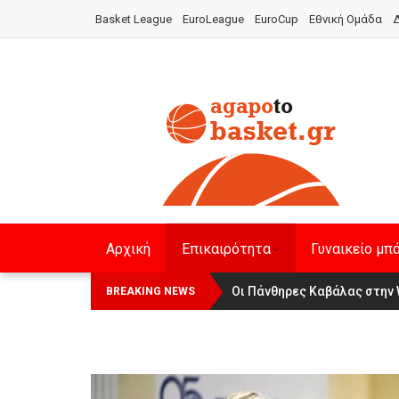
Basket League
EuroLeague
EuroCup
Εθνική Ομάδα
Δ
Αρχική
Επικαιρότητα
Γυναικείο μπ
Οι Πάνθηρες Καβάλας στην 
Αναχώρησε για τα Γιάννενα 
BREAKING NEWS