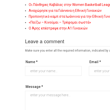
Οι Πάνθηρες Καβάλας στην Women Basketball Leag
Αναχώρησε για τα Γιάννενα η Εθνική Γυναικών
Προπονητικό καμπ στα Ιωάννινα για την Εθνική Γυ
«Παίζω – Κινούμαι – Τρέφομαι σωστά»
Ο Άρης επέστρεψε στην Α1 Γυναικών
Leave a comment
Make sure you enter all the required information, indicated by 
Name *
Email *
Message *