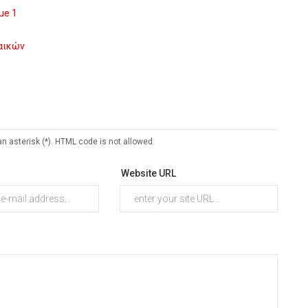
ue 1
ναικών
an asterisk (*). HTML code is not allowed.
Website URL