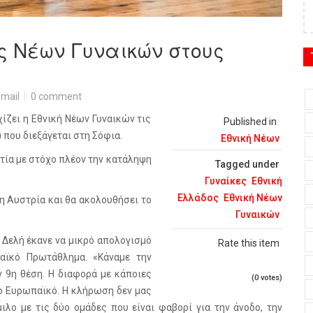
ής Νέων Γυναικών στους
mail
0 comment
χίζει η Εθνική Νέων Γυναικών τις
Published in
που διεξάγεται στη Σόφια.
Εθνική Νέων
ετία με στόχο πλέον την κατάληψη
Tagged under
Γυναίκες
Εθνική
Ελλάδος
Εθνική Νέων
 η Αυστρία και θα ακολουθήσει το
Γυναικών
 Δελή έκανε να μικρό απολογισμό
Rate this item
αϊκό Πρωτάθλημα. «Κάναμε την
ν 9η θέση. Η διαφορά με κάποιες
(0 votes)
το Ευρωπαϊκό. Η κλήρωση δεν μας
ιλο με τις δύο ομάδες που είναι φαβορί για την άνοδο, την