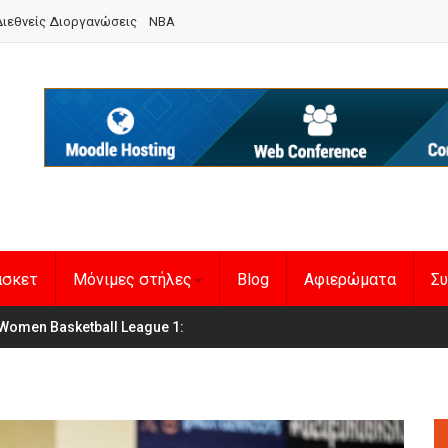
ιεθνείς Διοργανώσεις
NBA
άσκετ
Μόνιμες στήλες
Blog
Αφιερώματα
Συ
Women Basketball League 1
η Εθνική Γυναικών
: