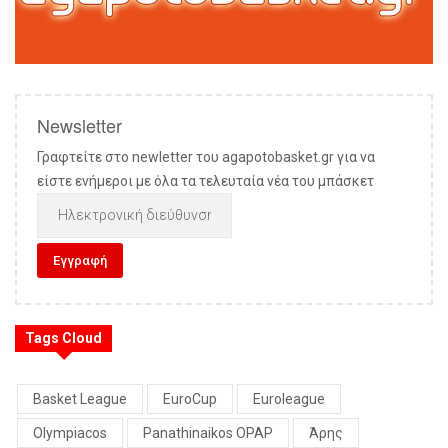
Newsletter
Γραφτείτε στο newletter του agapotobasket.gr για να
είστε ενήμεροι με όλα τα τελευταία νέα του μπάσκετ
Tags Cloud
Basket League
EuroCup
Euroleague
Olympiacos
Panathinaikos OPAP
Άρης