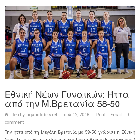
Εθνική Νέων Γυναικών: Ήττα
από την Μ.Βρετανία 58-50
Written by
agapotobasket
Ιουλ 12, 2018
Print
Email
0
comment
Την ήττα από τη Μεγάλη Βρετανία με 58-50 γνώρισε η Εθνική
Νέων Γυναικών για το Ευρωπαϊκό Πρωτάθλημα (Β’ κατηγορίας)