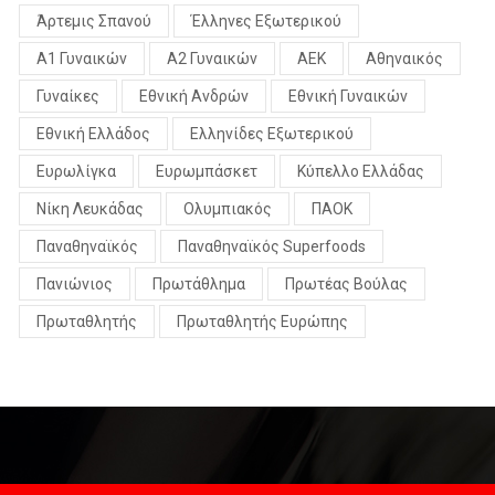
Άρτεμις Σπανού
Έλληνες Εξωτερικού
Α1 Γυναικών
Α2 Γυναικών
ΑΕΚ
Αθηναικός
Γυναίκες
Εθνική Ανδρών
Εθνική Γυναικών
Εθνική Ελλάδος
Ελληνίδες Εξωτερικού
Ευρωλίγκα
Ευρωμπάσκετ
Κύπελλο Ελλάδας
Νίκη Λευκάδας
Ολυμπιακός
ΠΑΟΚ
Παναθηναϊκός
Παναθηναϊκός Superfoods
Πανιώνιος
Πρωτάθλημα
Πρωτέας Βούλας
Πρωταθλητής
Πρωταθλητής Ευρώπης