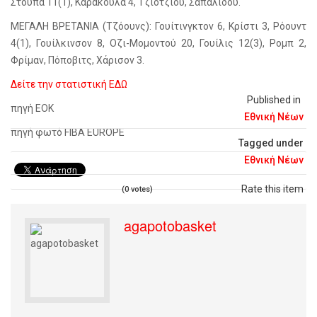
Στούπα 11(1), Καρακούλα 4, Τζιότζιου, Σαπαλίδου.
ΜΕΓΑΛΗ ΒΡΕΤΑΝΙΑ (Τζόουνς): Γουίτινγκτον 6, Κρίστι 3, Ρόουντ
4(1), Γουίλκινσον 8, Οζι-Μομοντού 20, Γουίλις 12(3), Ρομπ 2,
Φρίμαν, Πόποβιτς, Χάρισον 3.
Δείτε την στατιστική ΕΔΩ
Published in
πηγή ΕΟΚ
Εθνική Νέων
πηγή φωτό FIBA EUROPE
Tagged under
Εθνική Νέων
Rate this item
(0 votes)
agapotobasket