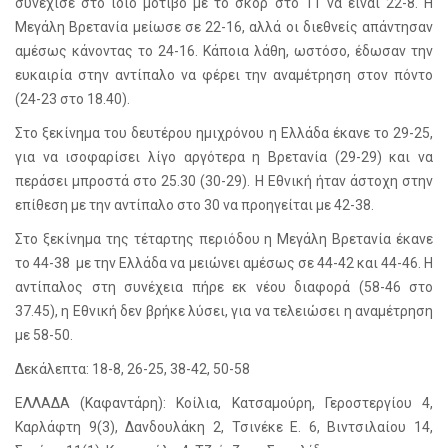
συνέχισε στο ίδιο μοτίβο με το σκορ στο 11 να είναι 22-8. Η
Μεγάλη Βρετανία μείωσε σε 22-16, αλλά οι διεθνείς απάντησαν
αμέσως κάνοντας το 24-16. Κάποια λάθη, ωστόσο, έδωσαν την
ευκαιρία στην αντίπαλο να φέρει την αναμέτρηση στον πόντο
(24-23 στο 18.40).
Στο ξεκίνημα του δευτέρου ημιχρόνου η Ελλάδα έκανε το 29-25,
για να ισοφαρίσει λίγο αργότερα η Βρετανία (29-29) και να
περάσει μπροστά στο 25.30 (30-29). Η Εθνική ήταν άστοχη στην
επίθεση με την αντίπαλο στο 30 να προηγείται με 42-38.
Στο ξεκίνημα της τέταρτης περιόδου η Μεγάλη Βρετανία έκανε
το 44-38 με την Ελλάδα να μειώνει αμέσως σε 44-42 και 44-46. Η
αντίπαλος στη συνέχεια πήρε εκ νέου διαφορά (58-46 στο
37.45), η Εθνική δεν βρήκε λύσει, για να τελειώσει η αναμέτρηση
με 58-50.
Δεκάλεπτα: 18-8, 26-25, 38-42, 50-58
ΕΛΛΑΔΑ (Καφαντάρη): Κοίλια, Κατσαμούρη, Γεροστεργίου 4,
Καρλάφτη 9(3), Δανδουλάκη 2, Τσινέκε Ε. 6, Βιντσιλαίου 14,