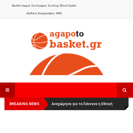
Basket League
EuroLeague
EuroCup
Εθνική Ομάδα
Διεθνείς Διοργανώσεις
NBA
BREAKING NEWS
Οι Πάνθηρες Καβάλας στην Women
Αναχώρησε για τα Γιάννενα η Εθνική
Basketball League 1
Γυναικών
: