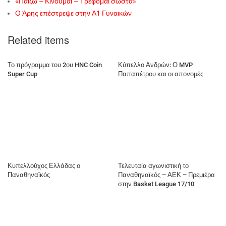
«Παίζω – Κινούμαι – Τρέφομαι σωστά»
Ο Άρης επέστρεψε στην Α1 Γυναικών
Related items
Το πρόγραμμα του 2ου HNC Coin
Κύπελλο Ανδρών: Ο MVP
Super Cup
Παπαπέτρου και οι απονομές
Κυπελλούχος Ελλάδας ο
Τελευταία αγωνιστική το
Παναθηναϊκός
Παναθηναϊκός – ΑΕΚ – Πρεμιέρα
στην Basket League 17/10