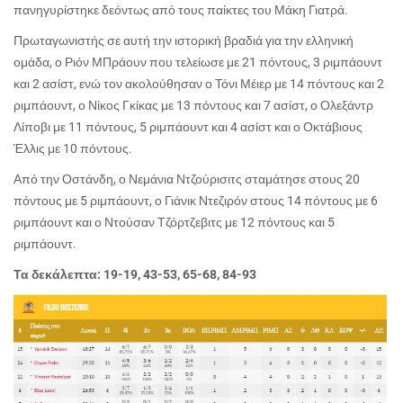
πανηγυρίστηκε δεόντως από τους παίκτες του Μάκη Γιατρά.
Πρωταγωνιστής σε αυτή την ιστορική βραδιά για την ελληνική
ομάδα, ο Ριόν ΜΠράουν που τελείωσε με 21 πόντους, 3 ριμπάουντ
και 2 ασίστ, ενώ τον ακολούθησαν ο Τόνι Μέιερ με 14 πόντους και 2
ριμπάουντ, ο Νίκος Γκίκας με 13 πόντους και 7 ασίστ, ο Ολεξάντρ
Λίποβι με 11 πόντους, 5 ριμπάουντ και 4 ασίστ και ο Οκτάβιους
Έλλις με 10 πόντους.
Από την Οστάνδη, ο Νεμάνια Ντζούρισιτς σταμάτησε στους 20
πόντους με 5 ριμπάουντ, ο Γιάνικ Ντεζιρόν στους 14 πόντους με 6
ριμπάουντ και ο Ντούσαν Τζόρτζεβιτς με 12 πόντους και 5
ριμπάουντ.
Τα δεκάλεπτα: 19-19, 43-53, 65-68,
84-93