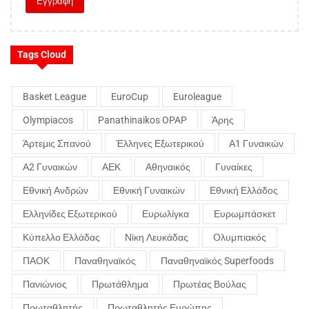
Tags Cloud
Basket League
EuroCup
Euroleague
Olympiacos
Panathinaikos OPAP
Άρης
Άρτεμις Σπανού
Έλληνες Εξωτερικού
Α1 Γυναικών
Α2 Γυναικών
ΑΕΚ
Αθηναικός
Γυναίκες
Εθνική Ανδρών
Εθνική Γυναικών
Εθνική Ελλάδος
Ελληνίδες Εξωτερικού
Ευρωλίγκα
Ευρωμπάσκετ
Κύπελλο Ελλάδας
Νίκη Λευκάδας
Ολυμπιακός
ΠΑΟΚ
Παναθηναϊκός
Παναθηναϊκός Superfoods
Πανιώνιος
Πρωτάθλημα
Πρωτέας Βούλας
Πρωταθλητής
Πρωταθλητής Ευρώπης