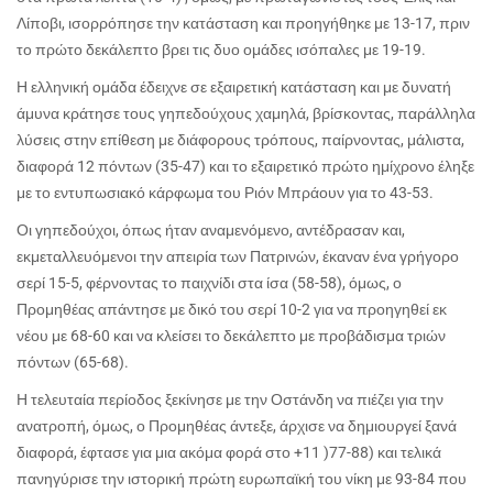
Λίποβι, ισορρόπησε την κατάσταση και προηγήθηκε με 13-17, πριν
το πρώτο δεκάλεπτο βρει τις δυο ομάδες ισόπαλες με 19-19.
Η ελληνική ομάδα έδειχνε σε εξαιρετική κατάσταση και με δυνατή
άμυνα κράτησε τους γηπεδούχους χαμηλά, βρίσκοντας, παράλληλα
λύσεις στην επίθεση με διάφορους τρόπους, παίρνοντας, μάλιστα,
διαφορά 12 πόντων (35-47) και το εξαιρετικό πρώτο ημίχρονο έληξε
με το εντυπωσιακό κάρφωμα του Ριόν Μπράουν για το 43-53.
Οι γηπεδούχοι, όπως ήταν αναμενόμενο, αντέδρασαν και,
εκμεταλλευόμενοι την απειρία των Πατρινών, έκαναν ένα γρήγορο
σερί 15-5, φέρνοντας το παιχνίδι στα ίσα (58-58), όμως, ο
Προμηθέας απάντησε με δικό του σερί 10-2 για να προηγηθεί εκ
νέου με 68-60 και να κλείσει το δεκάλεπτο με προβάδισμα τριών
πόντων (65-68).
Η τελευταία περίοδος ξεκίνησε με την Οστάνδη να πιέζει για την
ανατροπή, όμως, ο Προμηθέας άντεξε, άρχισε να δημιουργεί ξανά
διαφορά, έφτασε για μια ακόμα φορά στο +11 )77-88) και τελικά
πανηγύρισε την ιστορική πρώτη ευρωπαϊκή του νίκη με 93-84 που