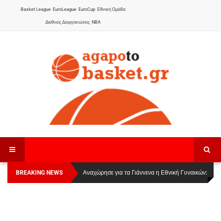
Basket League
EuroLeague
EuroCup
Εθνική Ομάδα
Διεθνείς Διοργανώσεις
NBA
BREAKING NEWS
Οι Πάνθηρες Καβάλας στην Women Basketball
Αναχώρησε για τα Γιάννενα η Εθνική Γυναικών
:
League 1