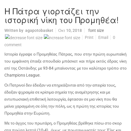
Η Πάτρα γιορτάζει την
ιστορική νίκη του Προμηθέα!
Written by
agapotobasket
Οκτ 10, 2018
font size
Print
Email
0
comment
Ιστορία έγραψε ο Προμηθέας Πάτρας, που στην πρώτη ευρωπαϊκή
του εμφάνιση έπαιξε σπουδαίο μπάσκετ και πήρε εκτός έδρας νίκη
επί της Οστάνδης με 93-84 μπαίνοντας με τον καλύτερο τρόπο στο
Champions
League
.
Οι Πατρινοί δεν έδειξαν να επηρεάζονται από την απειρία τους,
έδειξαν ψχραιμία σε κρίσιμα σημεία της αναμέτρησης και με
εντυπωσιακή επιθετική λειτουργία, έφτασαν σε μια νίκη που θα
μείνει χαραγμένη σε όλη την πόλη, ως η πρώτη της ιστορίας του
Προμηθέα στην Ευρώπη.
Με το άγχος του πρωτάρη, ο Προμηθέας βρέθηκε πίσω στο σκορ
στα πρώτα λεπτά (10-4) , όμως, με πρωταγωνιστές τους Έλις και