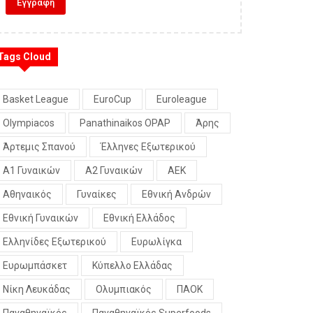
Tags Cloud
Basket League
EuroCup
Euroleague
Olympiacos
Panathinaikos OPAP
Άρης
Άρτεμις Σπανού
Έλληνες Εξωτερικού
Α1 Γυναικών
Α2 Γυναικών
ΑΕΚ
Αθηναικός
Γυναίκες
Εθνική Ανδρών
Εθνική Γυναικών
Εθνική Ελλάδος
Ελληνίδες Εξωτερικού
Ευρωλίγκα
Ευρωμπάσκετ
Κύπελλο Ελλάδας
Νίκη Λευκάδας
Ολυμπιακός
ΠΑΟΚ