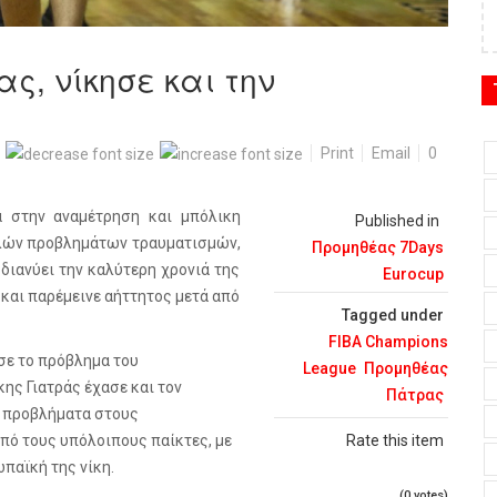
ς, νίκησε και την
Print
Email
0
α στην αναμέτρηση και μπόλικη
Published in
ολλών προβλημάτων τραυματισμών,
Προμηθέας 7Days
 διανύει την καλύτερη χρονιά της
Eurocup
 και παρέμεινε αήττητος μετά από
Tagged under
FIBA Champions
σε το πρόβλημα του
League
Προμηθέας
ης Γιατράς έχασε και τον
Πάτρας
ά προβλήματα στους
πό τους υπόλοιπους παίκτες, με
Rate this item
ωπαϊκή της νίκη.
(0 votes)