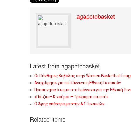
agapotobasket
Latest from agapotobasket
Οι Πάνθηρες Καβάλας στην Women Basketball Leag
Αναχώρησε για τα Γιάννενα η Εθνική Γυναικών
Προπονητικό καμπ στα Ιωάννινα για την Εθνική Γυ
«Παίζω – Κινούμαι – Τρέφομαι σωστά»
Ο Άρης επέστρεψε στην Α1 Γυναικών
Related items