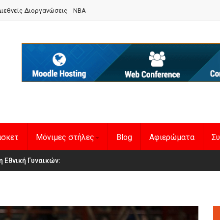
ιεθνείς Διοργανώσεις
NBA
άσκετ
Μόνιμες στήλες
Blog
Αφιερώματα
Συ
en Basketball League 1
η Εθνική Γυναικών
: