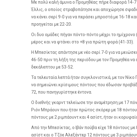
Με πολύ καλή άμυνα ο Προμηθέας πήρε διαφορά 14-7 
Έλλις, ο οποίος στραβοπάτησε και αποχώρησε σφαδάζ
να κάνει σερί 9-0 για να περάσει μπροστά με 16-18 κ
προηγείται με 22-20.
Οι δυο ομάδες πήγαν πόντο-πόντο μέχρι το ημίχρονο 
μέρος και να φτάνει στο +8 για πρώτη φορά (41-33).
Η Μπεσίκτας απάντησε με νέο σερί 7-0 για να μειώσει
46-50 πριν τη λήξη της περιόδου με τον Προμηθέα να 
δεκάλεπτου με 53-52.
Τα τελευταία λεπτά ήταν συγκλονιστικά, με τον Νίκο Γ
να σημειώνει κρίσιμους πόντους που έδωσαν προβάδι
72, που πανηγυρίστηκε έντονα.
Ο διεθνής γκαρντ τελείωσε την αναμέτρηση με 17 πόντ
Ριόν Μπράουν που ήταν πρώτος σκόρερ με 18 πόντους,
πόντους με 2 ριμπάουντ και 4 ασίστ, ήταν οι κορυφαί
Από την Μπεσίκτας, ο Ιβάν πούβα είχε 18 πόντους με 
ασίστ και ο Τζόε Αλεξάντερ 12 πόντους με 3 ριμπάου