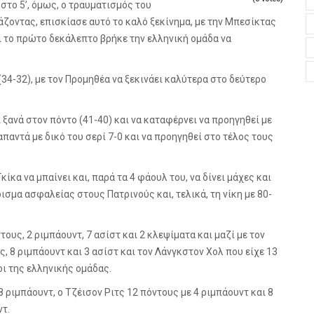
στο 5’, όμως, ο τραυματισμός του
οντας, επισκίασε αυτό το καλό ξεκίνημα, με την Μπεσίκτας
αι το πρώτο δεκάλεπτο βρήκε την ελληνική ομάδα να
(34-32), με τον Προμηθέα να ξεκινάει καλύτερα στο δεύτερο
 ξανά στον πόντο (41-40) και να καταφέρνει να προηγηθεί με
απαντά με δικό του σερί 7-0 και να προηγηθεί στο τέλος τους
κίκα να μπαίνει και, παρά τα 4 φάουλ του, να δίνει μάχες και
σμα ασφαλείας στους Πατρινούς και, τελικά, τη νίκη με 80-
ους, 2 ριμπάουντ, 7 ασίστ και 2 κλεψίματα και μαζί με τον
 8 ριμπάουντ και 3 ασίστ και τον Λάνγκστον Χολ που είχε 13
οι της ελληνικής ομάδας.
8 ριμπάουντ, ο Τζέισον Ριτς 12 πόντους με 4 ριμπάουντ και 8
ντ.