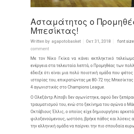
Ασταμάτητος ο Προμηθέα
Μπεσίκτας!
Written by
agapotobasket
Οκτ 31, 2018
font size
comment
Με τον Νίκο Γκίκα να κάνει εκπληκτικό τελείωμ
ενέργεια στα τελευταία λεπτά, ο Προμηθέας των π
έδειξε ότι είναι μια πολύ ποιοτική ομάδα που φέτος
ιστορίας του, επικρατώντας με 80-72 της Μπεσίκτας
4 αγωνιστικές στο
Champions
League
.
Ο Ολεξάντρ Λίποβι δεν αγωνίστηκε, αφού δεν ξεπέρα
τραυματισμού του, ενώ στο ξεκίνημα του αγώνα ο Μάκ
Οκτάβιους Έλλις, ο οποίος είχε δημιουργήσει αρκετ
φιλοξενούμενους, ωστόσο, βρήκε πάθος και λύσεις α
την ελληνική ομάδα να παίρνει την πιο σπουδαία ευρ