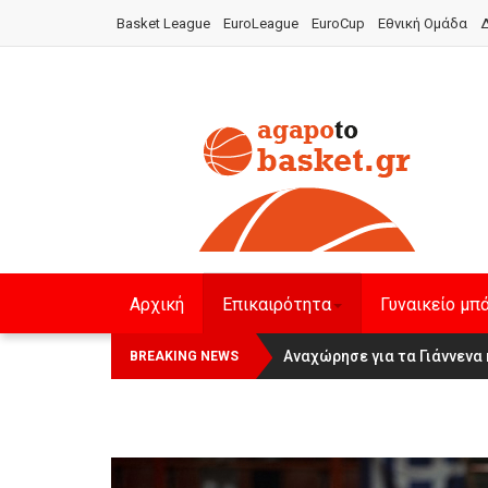
Basket League
EuroLeague
EuroCup
Εθνική Ομάδα
Δ
Αρχική
Επικαιρότητα
Γυναικείο μπ
Οι Πάνθηρες Καβάλας στην Wom
Αναχώρησε για τα Γιάννενα 
BREAKING NEWS