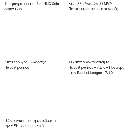
Το πρόγραμμα του 2ου HNC Coin
Κύπελλο Ανδρών: Ο MVP
Super Cup
Παπαπέτρου και οι απονομές
Κυπελλούχος Ελλάδας ο
Τελευταία αγωνιστική το
Παναθηναϊκός
Παναθηναϊκός – ΑΕΚ – Πρεμιέρα
στην Basket League 17/10
Η Σαραγόσα στο «ραντεβού» με
την ΑΕΚ στον ημιτελικό