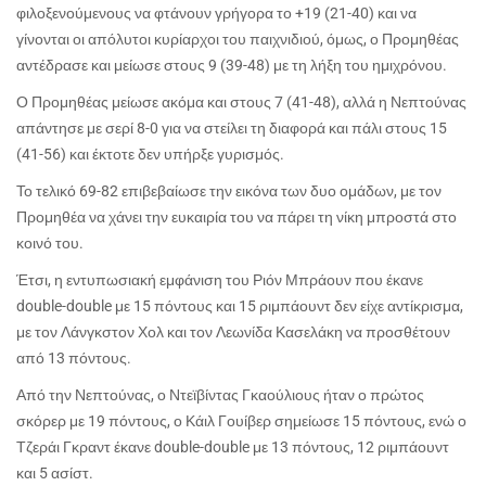
φιλοξενούμενους να φτάνουν γρήγορα το +19 (21-40) και να
γίνονται οι απόλυτοι κυρίαρχοι του παιχνιδιού, όμως, ο Προμηθέας
αντέδρασε και μείωσε στους 9 (39-48) με τη λήξη του ημιχρόνου.
Ο Προμηθέας μείωσε ακόμα και στους 7 (41-48), αλλά η Νεπτούνας
απάντησε με σερί 8-0 για να στείλει τη διαφορά και πάλι στους 15
(41-56) και έκτοτε δεν υπήρξε γυρισμός.
Το τελικό 69-82 επιβεβαίωσε την εικόνα των δυο ομάδων, με τον
Προμηθέα να χάνει την ευκαιρία του να πάρει τη νίκη μπροστά στο
κοινό του.
Έτσι, η εντυπωσιακή εμφάνιση του Ριόν Μπράουν που έκανε
double
-
double
με 15 πόντους και 15 ριμπάουντ δεν είχε αντίκρισμα,
με τον Λάνγκστον Χολ και τον Λεωνίδα Κασελάκη να προσθέτουν
από 13 πόντους.
Από την Νεπτούνας, ο Ντεϊβίντας Γκαούλιους ήταν ο πρώτος
σκόρερ με 19 πόντους, ο Κάιλ Γουίβερ σημείωσε 15 πόντους, ενώ ο
Τζεράι Γκραντ έκανε
double
-
double
με 13 πόντους, 12 ριμπάουντ
και 5 ασίστ.