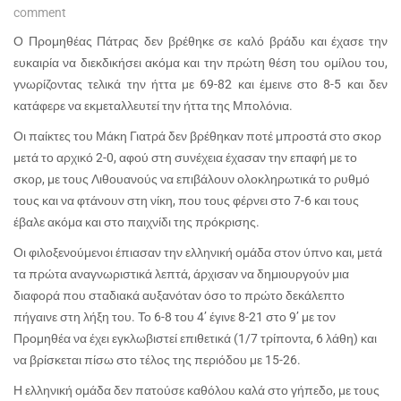
comment
Ο Προμηθέας Πάτρας δεν βρέθηκε σε καλό βράδυ και έχασε την
ευκαιρία να διεκδικήσει ακόμα και την πρώτη θέση του ομίλου του,
γνωρίζοντας τελικά την ήττα με 69-82 και έμεινε στο 8-5 και δεν
κατάφερε να εκμεταλλευτεί την ήττα της Μπολόνια.
Οι παίκτες του Μάκη Γιατρά δεν βρέθηκαν ποτέ μπροστά στο σκορ
μετά το αρχικό 2-0, αφού στη συνέχεια έχασαν την επαφή με το
σκορ, με τους Λιθουανούς να επιβάλουν ολοκληρωτικά το ρυθμό
τους και να φτάνουν στη νίκη, που τους φέρνει στο 7-6 και τους
έβαλε ακόμα και στο παιχνίδι της πρόκρισης.
Οι φιλοξενούμενοι έπιασαν την ελληνική ομάδα στον ύπνο και, μετά
τα πρώτα αναγνωριστικά λεπτά, άρχισαν να δημιουργούν μια
διαφορά που σταδιακά αυξανόταν όσο το πρώτο δεκάλεπτο
πήγαινε στη λήξη του. Το 6-8 του 4’ έγινε 8-21 στο 9’ με τον
Προμηθέα να έχει εγκλωβιστεί επιθετικά (1/7 τρίποντα, 6 λάθη) και
να βρίσκεται πίσω στο τέλος της περιόδου με 15-26.
Η ελληνική ομάδα δεν πατούσε καθόλου καλά στο γήπεδο, με τους