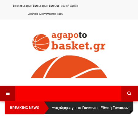
Basket League
EuroLeague
EuroCup
Εθνική Ομάδα
Διεθνείς Διοργανώσεις
NBA
BREAKING NEWS
Οι Πάνθηρες Καβάλας στην Women Basketball
Αναχώρησε για τα Γιάννενα η Εθνική Γυναικών
:
League 1