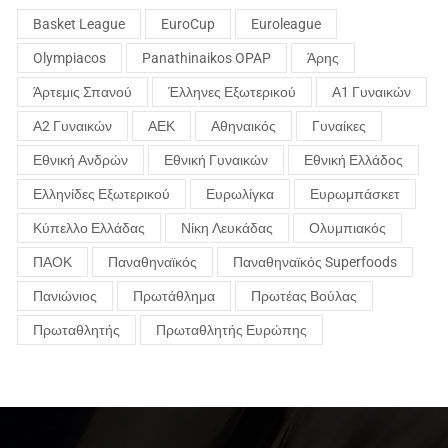
Basket League
EuroCup
Euroleague
Olympiacos
Panathinaikos OPAP
Άρης
Άρτεμις Σπανού
Έλληνες Εξωτερικού
Α1 Γυναικών
Α2 Γυναικών
ΑΕΚ
Αθηναικός
Γυναίκες
Εθνική Ανδρών
Εθνική Γυναικών
Εθνική Ελλάδος
Ελληνίδες Εξωτερικού
Ευρωλίγκα
Ευρωμπάσκετ
Κύπελλο Ελλάδας
Νίκη Λευκάδας
Ολυμπιακός
ΠΑΟΚ
Παναθηναϊκός
Παναθηναϊκός Superfoods
Πανιώνιος
Πρωτάθλημα
Πρωτέας Βούλας
Πρωταθλητής
Πρωταθλητής Ευρώπης