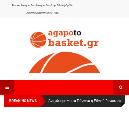
Basket League
EuroLeague
EuroCup
Εθνική Ομάδα
Διεθνείς Διοργανώσεις
NBA
BREAKING NEWS
Οι Πάνθηρες Καβάλας στην Women Basketball
Αναχώρησε για τα Γιάννενα η Εθνική Γυναικών
:
League 1