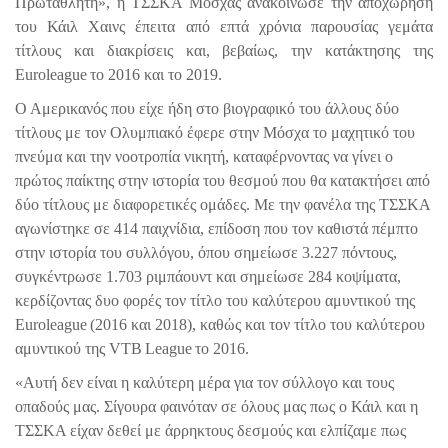
Πρωταθλητή», η ΤΣΣΚΑ Μόσχας ανακοίνωσε την αποχώρηση
του Κάιλ Χαινς έπειτα από επτά χρόνια παρουσίας γεμάτα
τίτλους και διακρίσεις και, βεβαίως, την κατάκτησης της
Euroleague
το 2016 και το 2019.
Ο Αμερικανός που είχε ήδη στο βιογραφικό του άλλους δύο
τίτλους με τον Ολυμπιακό έφερε στην Μόσχα το μαχητικό του
πνεύμα και την νοοτροπία νικητή, καταφέρνοντας να γίνει ο
πρώτος παίκτης στην ιστορία του θεσμού που θα κατακτήσει από
δύο τίτλους με διαφορετικές ομάδες. Με την φανέλα της ΤΣΣΚΑ
αγωνίστηκε σε 414 παιχνίδια, επίδοση που τον καθιστά πέμπτο
στην ιστορία του συλλόγου, όπου σημείωσε 3.227 πόντους,
συγκέντρωσε 1.703 ριμπάουντ και σημείωσε 284 κοψίματα,
κερδίζοντας δυο φορές τον τίτλο του καλύτερου αμυντικού της
Euroleague
(2016 και 2018), καθώς και τον τίτλο του καλύτερου
αμυντικού της
VTB
League
το 2016.
«Αυτή δεν είναι η καλύτερη μέρα για τον σύλλογο και τους
οπαδούς μας. Σίγουρα φαινόταν σε όλους μας πως ο Κάιλ και η
ΤΣΣΚΑ είχαν δεθεί με άρρηκτους δεσμούς και ελπίζαμε πως