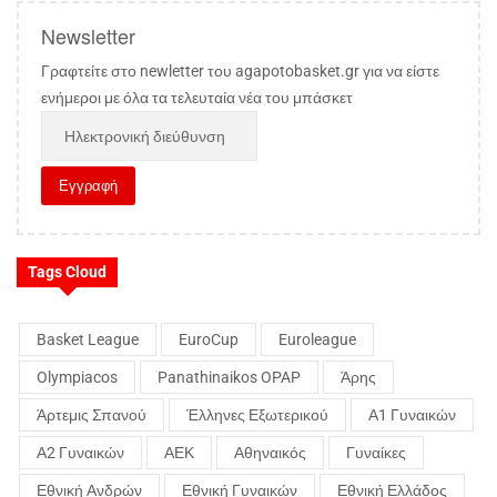
Newsletter
Γραφτείτε στο newletter του agapotobasket.gr για να είστε
ενήμεροι με όλα τα τελευταία νέα του μπάσκετ
Tags Cloud
Basket League
EuroCup
Euroleague
Olympiacos
Panathinaikos OPAP
Άρης
Άρτεμις Σπανού
Έλληνες Εξωτερικού
Α1 Γυναικών
Α2 Γυναικών
ΑΕΚ
Αθηναικός
Γυναίκες
Εθνική Ανδρών
Εθνική Γυναικών
Εθνική Ελλάδος