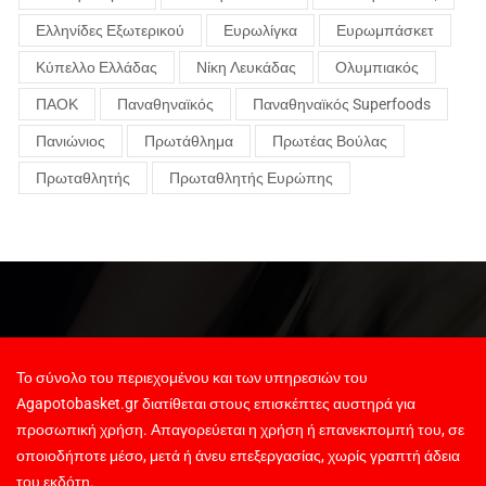
Ελληνίδες Εξωτερικού
Ευρωλίγκα
Ευρωμπάσκετ
Κύπελλο Ελλάδας
Νίκη Λευκάδας
Ολυμπιακός
ΠΑΟΚ
Παναθηναϊκός
Παναθηναϊκός Superfoods
Πανιώνιος
Πρωτάθλημα
Πρωτέας Βούλας
Πρωταθλητής
Πρωταθλητής Ευρώπης
Το σύνολο του περιεχομένου και των υπηρεσιών του
Agapotobasket.gr διατίθεται στους επισκέπτες αυστηρά για
προσωπική χρήση. Απαγορεύεται η χρήση ή επανεκπομπή του, σε
οποιοδήποτε μέσο, μετά ή άνευ επεξεργασίας, χωρίς γραπτή άδεια
του εκδότη.