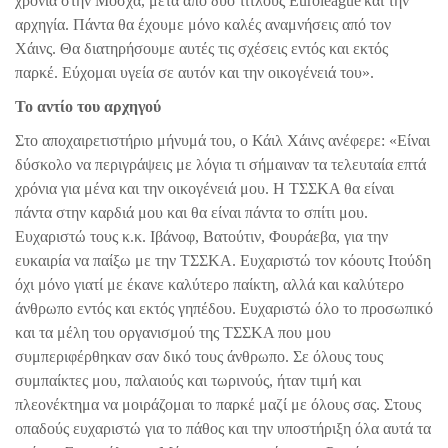
χρόνια στην Μόσχα, μετά από δυο τίτλους
Euroleague
και την
αρχηγία. Πάντα θα έχουμε μόνο καλές αναμνήσεις από τον
Χάινς. Θα διατηρήσουμε αυτές τις σχέσεις εντός και εκτός
παρκέ. Εύχομαι υγεία σε αυτόν και την οικογένειά του».
Το αντίο του αρχηγού
Στο αποχαιρετιστήριο μήνυμά του, ο Κάιλ Χάινς ανέφερε: «Είναι
δύσκολο να περιγράψεις με λόγια τι σήμαιναν τα τελευταία επτά
χρόνια για μένα και την οικογένειά μου. Η ΤΣΣΚΑ θα είναι
πάντα στην καρδιά μου και θα είναι πάντα το σπίτι μου.
Ευχαριστώ τους κ.κ. Ιβάνοφ, Βατούτιν, Φουράεβα, για την
ευκαιρία να παίξω με την ΤΣΣΚΑ. Ευχαριστώ τον κόουτς Ιτούδη
όχι μόνο γιατί με έκανε καλύτερο παίκτη, αλλά και καλύτερο
άνθρωπο εντός και εκτός γηπέδου. Ευχαριστώ όλο το προσωπικό
και τα μέλη του οργανισμού της ΤΣΣΚΑ που μου
συμπεριφέρθηκαν σαν δικό τους άνθρωπο. Σε όλους τους
συμπαίκτες μου, παλαιούς και τωρινούς, ήταν τιμή και
πλεονέκτημα να μοιράζομαι το παρκέ μαζί με όλους σας. Στους
οπαδούς ευχαριστώ για το πάθος και την υποστήριξη όλα αυτά τα