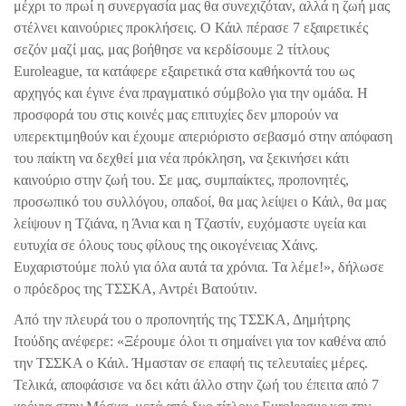
μέχρι το πρωί η συνεργασία μας θα συνεχιζόταν, αλλά η ζωή μας
στέλνει καινούριες προκλήσεις. Ο Κάιλ πέρασε 7 εξαιρετικές
σεζόν μαζί μας, μας βοήθησε να κερδίσουμε 2 τίτλους
Euroleague
, τα κατάφερε εξαιρετικά στα καθήκοντά του ως
αρχηγός και έγινε ένα πραγματικό σύμβολο για την ομάδα. Η
προσφορά του στις κοινές μας επιτυχίες δεν μπορούν να
υπερεκτιμηθούν και έχουμε απεριόριστο σεβασμό στην απόφαση
του παίκτη να δεχθεί μια νέα πρόκληση, να ξεκινήσει κάτι
καινούριο στην ζωή του. Σε μας, συμπαίκτες, προπονητές,
προσωπικό του συλλόγου, οπαδοί, θα μας λείψει ο Κάιλ, θα μας
λείψουν η Τζιάνα, η Άνια και η Τζαστίν, ευχόμαστε υγεία και
ευτυχία σε όλους τους φίλους της οικογένειας Χάινς.
Ευχαριστούμε πολύ για όλα αυτά τα χρόνια. Τα λέμε!», δήλωσε
ο πρόεδρος της ΤΣΣΚΑ, Αντρέι Βατούτιν.
Από την πλευρά του ο προπονητής της ΤΣΣΚΑ, Δημήτρης
Ιτούδης ανέφερε: «Ξέρουμε όλοι τι σημαίνει για τον καθένα από
την ΤΣΣΚΑ ο Κάιλ. Ήμασταν σε επαφή τις τελευταίες μέρες.
Τελικά, αποφάσισε να δει κάτι άλλο στην ζωή του έπειτα από 7