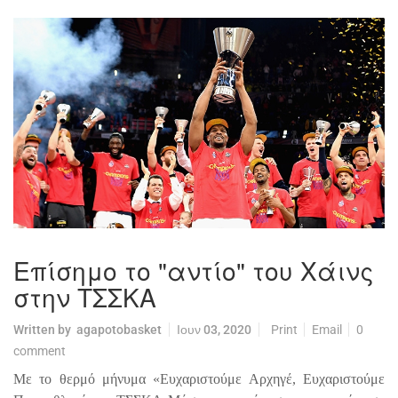
Επίσημο το "αντίο" του Χάινς
στην ΤΣΣΚΑ
Written by
agapotobasket
Ιουν 03, 2020
Print
Email
0
comment
Με το θερμό μήνυμα «Ευχαριστούμε Αρχηγέ, Ευχαριστούμε