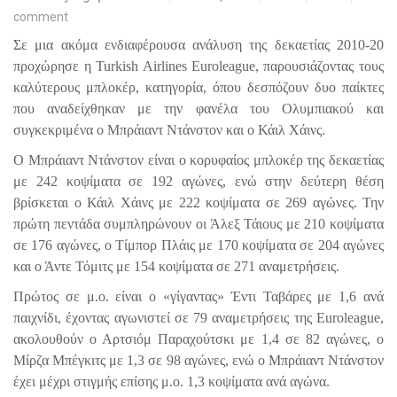
comment
Σε μια ακόμα ενδιαφέρουσα ανάλυση της δεκαετίας 2010-20
προχώρησε η
Turkish
Airlines
Euroleague
, παρουσιάζοντας τους
καλύτερους μπλοκέρ, κατηγορία, όπου δεσπόζουν δυο παίκτες
που αναδείχθηκαν με την φανέλα του Ολυμπιακού και
συγκεκριμένα ο Μπράιαντ Ντάνστον και ο Κάιλ Χάινς.
Ο Μπράιαντ Ντάνστον είναι ο κορυφαίος μπλοκέρ της δεκαετίας
με 242 κοψίματα σε 192 αγώνες, ενώ στην δεύτερη θέση
βρίσκεται ο Κάιλ Χάινς με 222 κοψίματα σε 269 αγώνες. Την
πρώτη πεντάδα συμπληρώνουν οι Άλεξ Τάιους με 210 κοψίματα
σε 176 αγώνες, ο Τίμπορ Πλάις με 170 κοψίματα σε 204 αγώνες
και ο Άντε Τόμιτς με 154 κοψίματα σε 271 αναμετρήσεις.
Πρώτος σε μ.ο. είναι ο «γίγαντας» Έντι Ταβάρες με 1,6 ανά
παιχνίδι, έχοντας αγωνιστεί σε 79 αναμετρήσεις της
Euroleague
,
ακολουθούν ο Αρτσιόμ Παραχούτσκι με 1,4 σε 82 αγώνες, ο
Μίρζα Μπέγκιτς με 1,3 σε 98 αγώνες, ενώ ο Μπράιαντ Ντάνστον
έχει μέχρι στιγμής επίσης μ.ο. 1,3 κοψίματα ανά αγώνα.