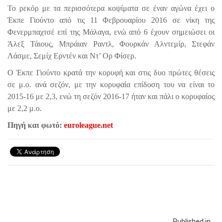
Το ρεκόρ με τα περισσότερα κοψίματα σε έναν αγώνα έχει ο
Έκπε Γιούντο από τις 11 Φεβρουαρίου 2016 σε νίκη της
Φενερμπαχτσέ επί της Μάλαγα, ενώ από 6 έχουν σημειώσει οι
Άλεξ Τάιους, Μπράιαν Ραντλ, Φουρκάν Αλντεμίρ, Στεφάν
Λάσμε, Σεμίχ Ερντέν και Ντ’ Ορ Φίσερ.
Ο Έκπε Γιούντο κρατά την κορυφή και στις δυο πρώτες θέσεις
σε μ.ο. ανά σεζόν, με την κορυφαία επίδοση του να είναι το
2015-16 με 2,3, ενώ τη σεζόν 2016-17 ήταν και πάλι ο κορυφαίος
με 2,2 μ.ο.
Πηγή και φωτό:
euroleague.net
Published in