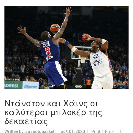
Ντάνστον και Χάινς οι
καλύτεροι μπλοκέρ της
δεκαετίας
Written by
agapotobasket
Ιουλ 01, 2020
Print
Email
0