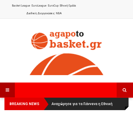
Basket League
EuroLeague
EuroCup
Εθνική Ομάδα
Διεθνείς Διοργανώσεις
NBA
BREAKING NEWS
Οι Πάνθηρες Καβάλας στην Women
Αναχώρησε για τα Γιάννενα η Εθνική
Basketball League 1
Γυναικών
: