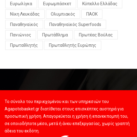
Ευρωλίγκα
Ευρωμπάσκετ
Κύπελλο Ελλάδας
Νίκη Λευκάδας
Ολυμπιακός
ΠΑΟΚ
Παναθηναϊκός
Παναθηναϊκός Superfoods
Πανιώνιος
Πρωτάθλημα
Πρωτέας Βούλας
Πρωταθλητής
Πρωταθλητής Ευρώπης
Το σύνολο του περιεχομένου και των υπηρεσιών του
Agapotobasket.gr διατίθεται στους επισκέπτες αυστηρά για
προσωπική χρήση. Απαγορεύεται η χρήση ή επανεκπομπή του,
σε οποιοδήποτε μέσο, μετά ή άνευ επεξεργασίας, χωρίς γραπτή
άδεια του εκδότη.