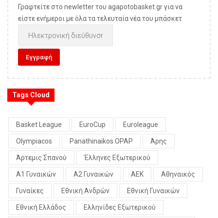
Γραφτείτε στο newletter του agapotobasket.gr για να
είστε ενήμεροι με όλα τα τελευταία νέα του μπάσκετ
Tags Cloud
Basket League
EuroCup
Euroleague
Olympiacos
Panathinaikos OPAP
Άρης
Άρτεμις Σπανού
Έλληνες Εξωτερικού
Α1 Γυναικών
Α2 Γυναικών
ΑΕΚ
Αθηναικός
Γυναίκες
Εθνική Ανδρών
Εθνική Γυναικών
Εθνική Ελλάδος
Ελληνίδες Εξωτερικού