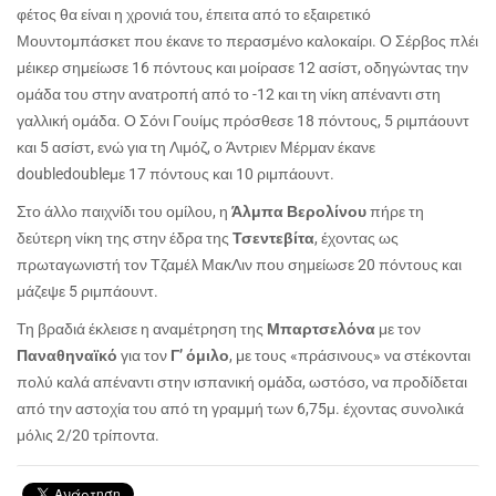
φέτος θα είναι η χρονιά του, έπειτα από το εξαιρετικό
Μουντομπάσκετ που έκανε το περασμένο καλοκαίρι. Ο Σέρβος πλέι
μέικερ σημείωσε 16 πόντους και μοίρασε 12 ασίστ, οδηγώντας την
ομάδα του στην ανατροπή από το -12 και τη νίκη απέναντι στη
γαλλική ομάδα. Ο Σόνι Γουίμς πρόσθεσε 18 πόντους, 5 ριμπάουντ
και 5 ασίστ, ενώ για τη Λιμόζ, ο Άντριεν Μέρμαν έκανε
double
double
με 17 πόντους και 10 ριμπάουντ.
Στο άλλο παιχνίδι του ομίλου, η
Άλμπα Βερολίνου
πήρε τη
δεύτερη νίκη της στην έδρα της
Τσεντεβίτα
, έχοντας ως
πρωταγωνιστή τον Τζαμέλ ΜακΛιν που σημείωσε 20 πόντους και
μάζεψε 5 ριμπάουντ.
Τη βραδιά έκλεισε η αναμέτρηση της
Μπαρτσελόνα
με τον
Παναθηναϊκό
για τον
Γ’ όμιλο
, με τους «πράσινους» να στέκονται
πολύ καλά απέναντι στην ισπανική ομάδα, ωστόσο, να προδίδεται
από την αστοχία του από τη γραμμή των 6,75μ. έχοντας συνολικά
μόλις 2/20 τρίποντα.