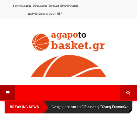
Basket League
EuroLeague
EuroCup
Εθνική Ομάδα
Διεθνείς Διοργανώσεις
NBA
BREAKING NEWS
Οι Πάνθηρες Καβάλας στην Women Basketball
Αναχώρησε για τα Γιάννενα η Εθνική Γυναικών
:
League 1