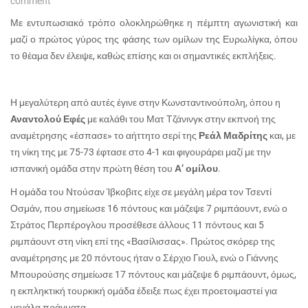
comment
Με εντυπωσιακό τρόπο ολοκληρώθηκε η πέμπτη αγωνιστική και
μαζί ο πρώτος γύρος της φάσης των ομίλων της Ευρωλίγκα, όπου
το θέαμα δεν έλειψε, καθώς επίσης και οι σημαντικές εκπλήξεις.
Η μεγαλύτερη από αυτές έγινε στην Κωνσταντινούπολη, όπου η
Αναντολού Εφές
με καλάθι του Ματ Τζάνινγκ στην εκπνοή της
αναμέτρησης «έσπασε» το αήττητο σερί της
Ρεάλ Μαδρίτης
και, με
τη νίκη της με 75-73 έφτασε στο 4-1 και φιγουράρει μαζί με την
ισπανική ομάδα στην πρώτη θέση του
Α’ ομίλου
.
Η ομάδα του Ντούσαν Ίβκοβιτς είχε σε μεγάλη μέρα τον Τσεντί
Οσμάν, που σημείωσε 16 πόντους και μάζεψε 7 ριμπάουντ, ενώ ο
Στράτος Περπέρογλου προσέθεσε άλλους 11 πόντους και 5
ριμπάουντ στη νίκη επί της «Βασίλισσας». Πρώτος σκόρερ της
αναμέτρησης με 20 πόντους ήταν ο Σέρχιο Γιουλ, ενώ ο Γιάννης
Μπουρούσης σημείωσε 17 πόντους και μάζεψε 6 ριμπάουντ, όμως,
η εκπληκτική τουρκική ομάδα έδειξε πως έχει προετοιμαστεί για
μεγάλα πράγματα.