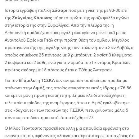
Ιστορία έγραψε η ιταλική
Σάσαρι
που με τη νίκη της με 93-80 επί
της
Ζαλγκίρις Κάουνας
πήρε το πρώτο της «ροζ» φύλλο αγώνα
στην ιστορία της στην Ευρωλίγκα. Από την πλευρά της, η
Λιθουανική ομάδα έχασε μια μεγάλη ευκαιρία να μείνει μαζί με τις
Αναντολού Εφές και Ρεάλ στην πρώτη θέση του ομίλου. Μεγάλος
πρωταγωνιστής της μεγάλης νίκης των Ιταλών ήταν ο Σέιν Λαβάλ, ο
οποίος σημείωσε 25 πόντους με 9 ριμπάουντ, 2 ασίστ 3 κλεψίματα,
2 κοψίματα και 2 λάθη, ενώ για την ομάδα του Γκιντάρας Κραπίκας,
πρώτος σκόρερ με 15 πόντους ήταν ο Τζέημς Άντερσον.
Για τον
Β’ όμιλο
, η
ΤΣΣΚΑ
δεν αντιμετώπισε ιδιαίτερο πρόβλημα
απέναντι στην
Λιμόζ
, της οποίας επικράτησε εκτός έδρας με 76-86
και έμεινε μόνη πρώτη και αήττητη. Σημείο κλειδί αποδείχθηκε η
τελευταία περίοδος της αναμέτρησης όπου η Λιμόζ εγκλωβίστηκε
στις «δαγκάνες» των παικτών της ΤΣΣΚΑ, πετυχαίνοντας μόλις 5
πόντους στο διάστημα αυτό, όπου δέχθηκε 27!
Ο Μίλος Τεόντοσιτς προσέθεσε άλλη μία σπουδαία εμφάνιση στο
ενεργητικό του, αφήνοντας ολοένα και περισσότερες υποσχέσεις ότι