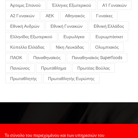
Άρτεμις Σπανού
Έλληνες Εξωτερικού
Α1 Γυναικών
Α2 Γυναικών
ΑΕΚ
Αθηναικός
Γυναίκες
Εθνική Ανδρών
Εθνική Γυναικών
Εθνική Ελλάδος
Ελληνίδες Εξωτερικού
Ευρωλίγκα
Ευρωμπάσκετ
Κύπελλο Ελλάδας
Νίκη Λευκάδας
Ολυμπιακός
ΠΑΟΚ
Παναθηναϊκός
Παναθηναϊκός Superfoods
Πανιώνιος
Πρωτάθλημα
Πρωτέας Βούλας
Πρωταθλητής
Πρωταθλητής Ευρώπης
Το σύνολο του περιεχομένου και των υπηρεσιών του