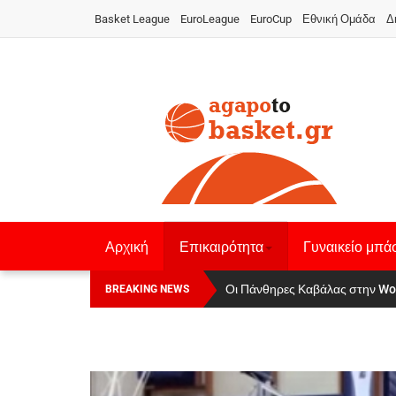
Basket League
EuroLeague
EuroCup
Εθνική Ομάδα
Δ
Αρχική
Επικαιρότητα
Γυναικείο μπά
Αναχώρησε για τα Γιάννενα η Εθνι
Οι Πάνθηρες Καβάλας στην Wo
BREAKING NEWS