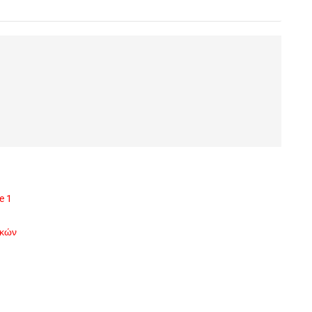
e 1
ικών