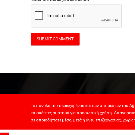
Το σύνολο του περιεχομένου και των υπηρεσιών του Aga
επισκέπτες αυστηρά για προσωπική χρήση. Απαγορεύε
σε οποιοδήποτε μέσο, μετά ή άνευ επεξεργασίας, χωρίς 