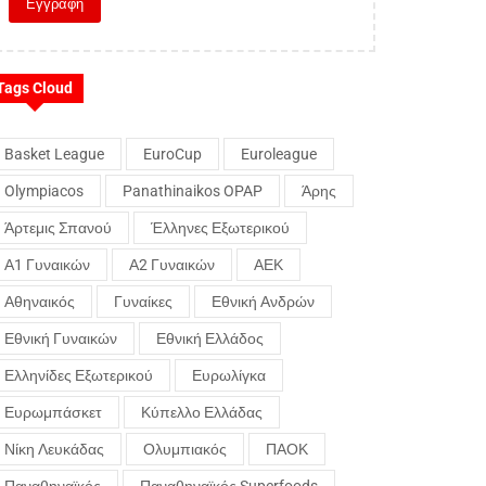
Tags Cloud
Basket League
EuroCup
Euroleague
Olympiacos
Panathinaikos OPAP
Άρης
Άρτεμις Σπανού
Έλληνες Εξωτερικού
Α1 Γυναικών
Α2 Γυναικών
ΑΕΚ
Αθηναικός
Γυναίκες
Εθνική Ανδρών
Εθνική Γυναικών
Εθνική Ελλάδος
Ελληνίδες Εξωτερικού
Ευρωλίγκα
Ευρωμπάσκετ
Κύπελλο Ελλάδας
Νίκη Λευκάδας
Ολυμπιακός
ΠΑΟΚ