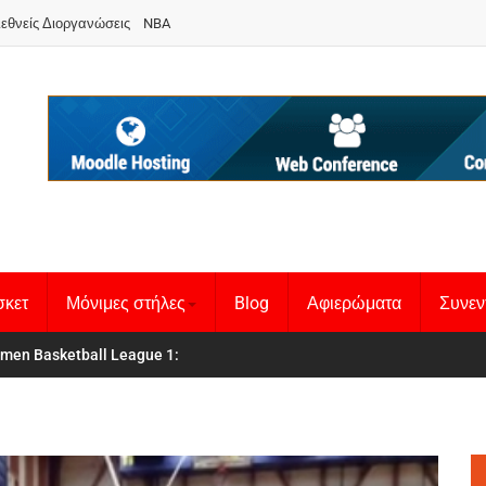
ιεθνείς Διοργανώσεις
NBA
σκετ
Μόνιμες στήλες
Blog
Αφιερώματα
Συνεν
κή Γυναικών
men Basketball League 1
:
: