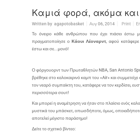
Καμιά φορά, ακόμα και ο 
Written by
agapotobasket
Αυγ 06, 2014
Print
E
Το όνειρο κάθε ανθρώπου που έχει πιάσει έστω μ
πραγματοποίησε ο
Κάουι Λέοναρντ
, αφού κατάφερε 
έστω και σε...μονό!
Ο φόργουορντ των Πρωταθλητών
NBA
,
San Antonio Sp
βρέθηκε στο καλοκαιρινό καμπ του «
Air
» και συμμετείχε 
τον νεαρό συμπαίκτη του, κατάφερε να τον κερδίσει, ευ
περισσότερα σουτ!
Και μπορεί η αναμέτρηση να ήταν στο πλαίσιο ενός καλο
μυστικά του μπάσκετ, οπωσδήποτε, όμως, οποιαδήποτε ν
αποτελεί μέγιστο παράσημο!
Δείτε το σχετικό βίντεο: