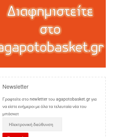
Newsletter
Γραφτείτε στο newletter του agapotobasket.gr για
να είστε ενήμεροι με όλα τα τελευταία νέα του
μπάσκετ