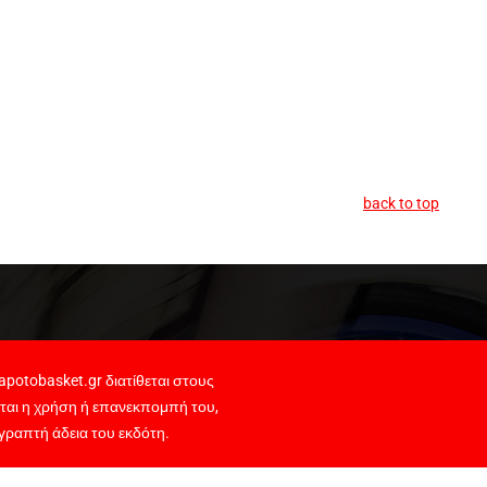
back to top
potobasket.gr διατίθεται στους
ται η χρήση ή επανεκπομπή του,
γραπτή άδεια του εκδότη.