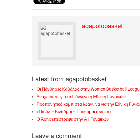
agapotobasket
Latest from agapotobasket
Οι Πάνθηρες Καβάλας στην Women Basketball Leagu
Αναχώρησε για τα Γιάννενα η Εθνική Γυναικών
Προπονητικό καμπ στα Ιωάννινα για την Εθνική Γυνα
«Παίζω – Κινούμαι – Τρέφομαι σωστά»
Ο Άρης επέστρεψε στην Α1 Γυναικών
Leave a comment