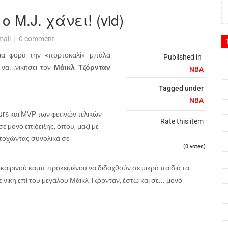
M.J. χάνει! (vid)
mail
0 comment
ια φορά την «πορτοκαλί» μπάλα
Published in
να...νικήσει τον
Μάικλ Τζόρνταν
NBA
Tagged under
NBA
urs
και
MVP
των φετινών τελικών
Rate this item
σε μονό επίδειξης, όπου, μαζί με
στοχώντας συνολικά σε
(0 votes)
καιρινού καμπ προκειμένου να διδαχθούν σε μικρά παιδιά τα
ίκη επί του μεγάλου Μάικλ Τζόρνταν, έστω και σε... μονό