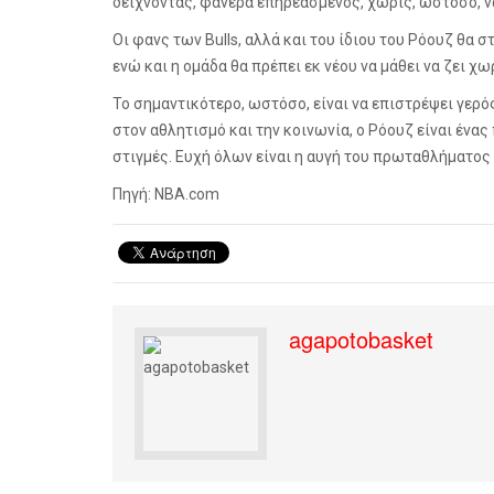
δείχνοντας, φανερά επηρεασμένος, χωρίς, ωστόσο, να
Οι φανς των
Bulls
, αλλά και του ίδιου του Ρόουζ θα σ
ενώ και η ομάδα θα πρέπει εκ νέου να μάθει να ζει χω
Το σημαντικότερο, ωστόσο, είναι να επιστρέψει γερός 
στον αθλητισμό και την κοινωνία, ο Ρόουζ είναι ένα
στιγμές. Ευχή όλων είναι η αυγή του πρωταθλήματος 20
Πηγή: NBA.com
agapotobasket