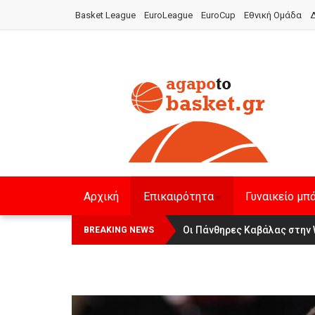
Basket League
EuroLeague
EuroCup
Εθνική Ομάδα
Δ
Αρχική
Επικαιρότητα
Γυναικείο μπ
Οι Πάνθηρες Καβάλας στην 
Αναχώρησε για τα Γιάννενα 
BREAKING NEWS