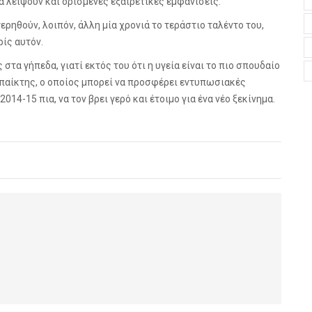
 λείψουν και ορισμένες εξαιρετικές εμφανίσεις.
τερηθούν, λοιπόν, άλλη μία χρονιά το τεράστιο ταλέντο του,
ρίς αυτόν.
στα γήπεδα, γιατί εκτός του ότι η υγεία είναι το πιο σπουδαίο
ς παίκτης, ο οποίος μπορεί να προσφέρει εντυπωσιακές
14-15 πια, να τον βρει γερό και έτοιμο για ένα νέο ξεκίνημα.