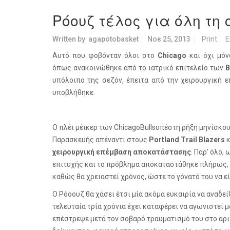
Ρόουζ τέλος για όλη τη 
Written by
agapotobasket
Νοε 25, 2013
Print
E
Αυτό που φοβόνταν όλοι στο
Chicago
και όχι μό
όπως ανακοινώθηκε από το ιατρικό επιτελείο των
B
υπόλοιπο της σεζόν, έπειτα από την χειρουργική 
υποβλήθηκε.
Ο πλέι μέικερ των
Chicago
Bulls
υπέστη ρήξη μηνίσκου
Παρασκευής απέναντι στους
Portland
Trail
Blazers
χειρουργική επέμβαση αποκατάστασης
. Παρ’ όλο,
επιτυχής και το πρόβλημα αποκαταστάθηκε πλήρως, ο
καθώς θα χρειαστεί χρόνος, ώστε το γόνατό του να ε
Ο Ρόοουζ θα χάσει έτσι μία ακόμα ευκαιρία να αναδεί
τελευταία τρία χρόνια έχει καταφέρει να αγωνιστεί μ
επέστρεψε μετά τον σοβαρό τραυματισμό του στο αρισ