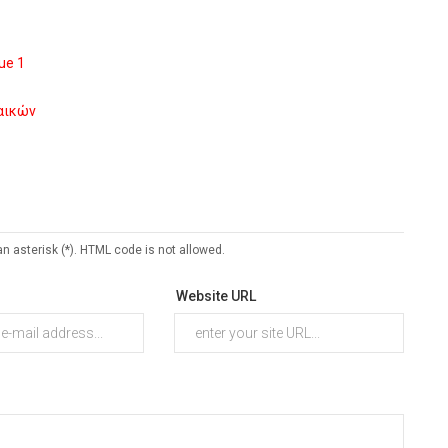
ue 1
ναικών
an asterisk (*). HTML code is not allowed.
Website URL