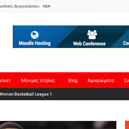
ιεθνείς Διοργανώσεις
NBA
άσκετ
Μόνιμες στήλες
Blog
Αφιερώματα
Συ
Women Basketball League 1
η Εθνική Γυναικών
: