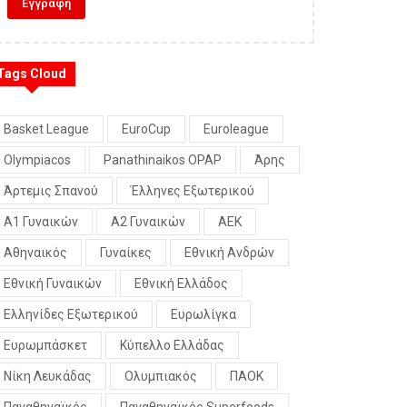
Tags Cloud
Basket League
EuroCup
Euroleague
Olympiacos
Panathinaikos OPAP
Άρης
Άρτεμις Σπανού
Έλληνες Εξωτερικού
Α1 Γυναικών
Α2 Γυναικών
ΑΕΚ
Αθηναικός
Γυναίκες
Εθνική Ανδρών
Εθνική Γυναικών
Εθνική Ελλάδος
Ελληνίδες Εξωτερικού
Ευρωλίγκα
Ευρωμπάσκετ
Κύπελλο Ελλάδας
Νίκη Λευκάδας
Ολυμπιακός
ΠΑΟΚ