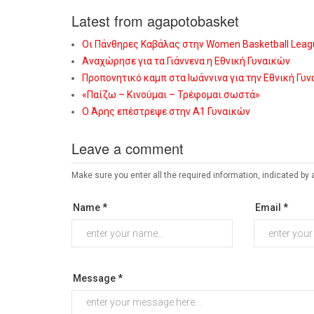
Latest from agapotobasket
Οι Πάνθηρες Καβάλας στην Women Basketball Leag
Αναχώρησε για τα Γιάννενα η Εθνική Γυναικών
Προπονητικό καμπ στα Ιωάννινα για την Εθνική Γυ
«Παίζω – Κινούμαι – Τρέφομαι σωστά»
Ο Άρης επέστρεψε στην Α1 Γυναικών
Leave a comment
Make sure you enter all the required information, indicated by 
Name *
Email *
Message *