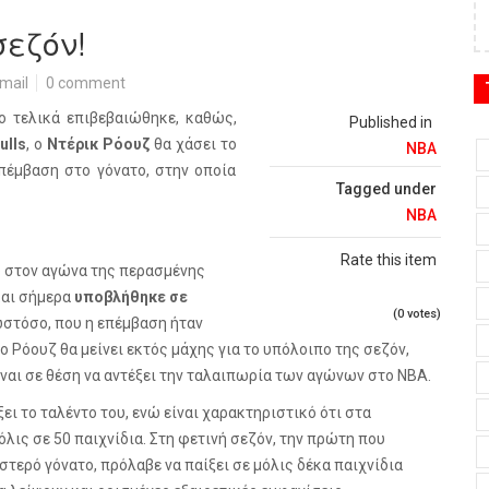
σεζόν!
mail
0 comment
νο τελικά επιβεβαιώθηκε, καθώς,
Published in
ulls
, ο
Ντέρικ Ρόουζ
θα χάσει το
NBA
επέμβαση στο γόνατο, στην οποία
Tagged under
NBA
Rate this item
 στον αγώνα της περασμένης
και σήμερα
υποβλήθηκε σε
(0 votes)
 ωστόσο, που η επέμβαση ήταν
 Ρόουζ θα μείνει εκτός μάχης για το υπόλοιπο της σεζόν,
ίναι σε θέση να αντέξει την ταλαιπωρία των αγώνων στο
NBA
.
ξει το ταλέντο του, ενώ είναι χαρακτηριστικό ότι στα
όλις σε 50 παιχνίδια. Στη φετινή σεζόν, την πρώτη που
τερό γόνατο, πρόλαβε να παίξει σε μόλις δέκα παιχνίδια