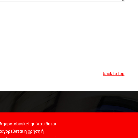
back to top
Agapotobasket.gr διατίθεται
αγορεύεται η χρήση ή