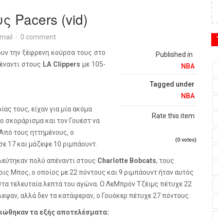
 Pacers (vid)
mail
0 comment
ουν την ξέφρενη κούρσα τους στο
Published in
πέναντι στους
LA
Clippers
με 105-
NBA
Tagged under
NBA
ίας τους, είχαν για μία ακόμα
Rate this item
το σκοράρισμα και τον Γουέστ να
 Από τους ηττημένους, ο
(0 votes)
ε 17 και μάζεψε 10 ριμπάουντ.
εύτηκαν πολύ απέναντι στους
Charlotte
Bobcats
, τους
ρις Μπος, ο οποίος με 22 πόντους και 9 ριμπάουντ ήταν αυτός
τα τελευταία λεπτά του αγώνα. Ο ΛεΜπρόν Τζέιμς πέτυχε 22
εψαν, αλλά δεν τα κατάφεραν, ο Γουόκερ πέτυχε 27 πόντους.
ειώθηκαν τα εξής αποτελέσματα: