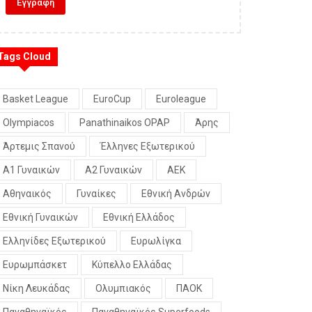
Tags Cloud
Basket League
EuroCup
Euroleague
Olympiacos
Panathinaikos OPAP
Άρης
Άρτεμις Σπανού
Έλληνες Εξωτερικού
Α1 Γυναικών
Α2 Γυναικών
ΑΕΚ
Αθηναικός
Γυναίκες
Εθνική Ανδρών
Εθνική Γυναικών
Εθνική Ελλάδος
Ελληνίδες Εξωτερικού
Ευρωλίγκα
Ευρωμπάσκετ
Κύπελλο Ελλάδας
Νίκη Λευκάδας
Ολυμπιακός
ΠΑΟΚ