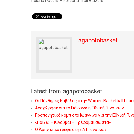
Indiana
Pacers – Portland Trail Blazers
agapotobasket
Latest from agapotobasket
Οι Πάνθηρες Καβάλας στην Women Basketball Leag
Αναχώρησε για τα Γιάννενα η Εθνική Γυναικών
Προπονητικό καμπ στα Ιωάννινα για την Εθνική Γυ
«Παίζω – Κινούμαι – Τρέφομαι σωστά»
Ο Άρης επέστρεψε στην Α1 Γυναικών