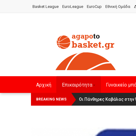
Basket League
EuroLeague
EuroCup
Εθνική Ομάδα
Δ
Αρχική
Επικαιρότητα
Γυναικείο μπ
Αναχώρησε για τα Γιάννενα η Ε
Οι Πάνθηρες Καβάλας στην 
BREAKING NEWS