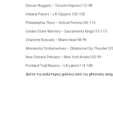
Denver
Nuggets – Toronto Raptors
112-98
Indiana
Pacers – LA Clippers
105-100
Philadelphia
76ers – Detroit Pistons
100-115
Golden
State Warriors – Sacramento Kings
115-113
Charlotte
Bobcats – Miami Heat
98-99
Minnesota
Timberwolves – Oklahoma City Thunder
10
New Orleans
Pelicans – New York Knicks
103-99
Portland Trail Blazers – LA Lakers
114-108
Δείτε τις καλύτερες φάσεις από τις χθεσινές ανα