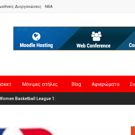
ιεθνείς Διοργανώσεις
NBA
άσκετ
Μόνιμες στήλες
Blog
Αφιερώματα
Συ
θνική Γυναικών
Women Basketball League 1
:
: