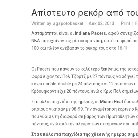
Απίστευτο ρεκόρ από τους
Written by
agapotobasket
Δεκ 02, 2013
Print
E
Ασταμάτητοι είναι οι
Indiana
Pacers
, αφού συνεχίζ
NBA
πετυχαίνοντας μία ακόμα νίκη, αυτή τη φορά α
100 και πλέον ανέβασαν το ρεκόρ τους στο 16-1!
Οι
Pacers
που κάνουν το καλύτερο ξεκίνημα της ιστορ
φορά είχαν τον Πολ Τζορτζ με 27 πόντους να οδηγεί 
κάνει
double
-
double
με 24 πόντους και 12 ριμπάουντ.
Κρόουφορντ είχε 20 πόντους, ενώ ο Κρις Πολ σημείωσ
Στα άλλα παιχνίδια της ημέρας, οι
Miami
Heat
δυσκολ
οποίους νίκησαν με 98-99. Την αναμέτρηση έκρινε ο Κ
που γύρισε τη διαφορά σε βάρος των Πρωταθλητών σ
πόντους, ενώ από την πλευρά των ηττημένων που πάλ
Στα υπόλοιπα παιχνίδια της χθεσινής ημέρας σημ