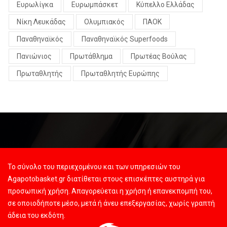
Ευρωλίγκα
Ευρωμπάσκετ
Κύπελλο Ελλάδας
Νίκη Λευκάδας
Ολυμπιακός
ΠΑΟΚ
Παναθηναϊκός
Παναθηναϊκός Superfoods
Πανιώνιος
Πρωτάθλημα
Πρωτέας Βούλας
Πρωταθλητής
Πρωταθλητής Ευρώπης
Το σύνολο του περιεχομένου και των υπηρεσιών του
Agapotobasket.gr διατίθεται στους επισκέπτες αυστηρά για
προσωπική χρήση. Απαγορεύεται η χρήση ή επανεκπομπή του,
σε οποιοδήποτε μέσο, μετά ή άνευ επεξεργασίας, χωρίς γραπτή
άδεια του εκδότη.