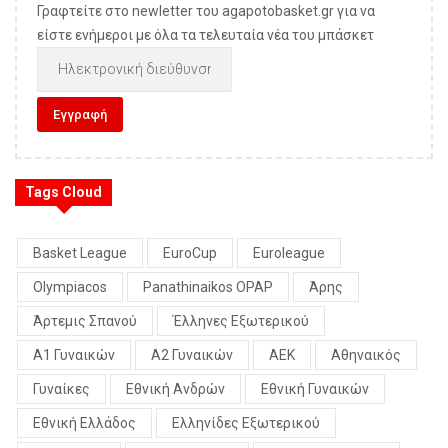
Γραφτείτε στο newletter του agapotobasket.gr για να
είστε ενήμεροι με όλα τα τελευταία νέα του μπάσκετ
Tags Cloud
Basket League
EuroCup
Euroleague
Olympiacos
Panathinaikos OPAP
Άρης
Άρτεμις Σπανού
Έλληνες Εξωτερικού
Α1 Γυναικών
Α2 Γυναικών
ΑΕΚ
Αθηναικός
Γυναίκες
Εθνική Ανδρών
Εθνική Γυναικών
Εθνική Ελλάδος
Ελληνίδες Εξωτερικού