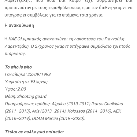
Λαρεντζάκης, που εδώ και καιρό είχε συμφωνήσει και
προπονούταν με τους «ερυθρόλευκους», με τον διεθνή γκαρντ να
υπογράφει συμβόλαιο για τα επόμενα τρία χρόνια.
Η ανακοίνωση
Η
ΚΑΕ Ολυμπιακός ανακοινώνει την απόκτηση του Γιαννούλη
Λαρεντζάκη. Ο 27χρονος γκαρντ υπέγραψε συμβόλαιο τριετούς
διάρκειας.
Το who is whο
Γεννήθηκε: 22/09/1993
Υπηκοότητα: Έλληνας
Ύψος: 2.00
Θέση: Shooting guard
Προηγούμενες ομάδες: Aigaleo (2010-2011) Ikaros Chalkidas
(2011–2013), Aris (2013–2014), Kolossos (2014–2016), ΑΕΚ
(2016–2019), UCAM Murcia (2019–2020).
Τίτλοι σε συλλογικό επίπεδο: