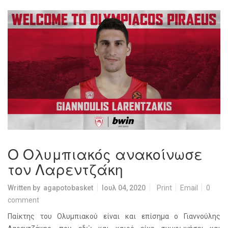
Ο Ολυμπιακός ανακοίνωσε
τον Λαρεντζάκη
Written by
agapotobasket
Ιουλ 04, 2020
Print
Email
0
comment
Παίκτης του Ολυμπιακού είναι και επίσημα ο Γιαννούλης