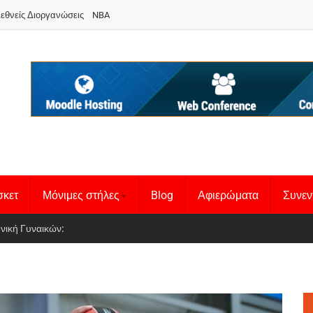
ιεθνείς Διοργανώσεις
NBA
σκετ
Μόνιμες στήλες
Blog
Αφιερώματα
Συνεν
 Basketball League 1
θνική Γυναικών
: