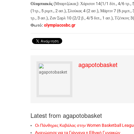
Ολυμπιακός
(Μπαρτζώκας): Χάρισον 14(1/1 δίπ., 4/6 τρ., 5 
(1τρ., 5 ριμπ., 2 ασ.), Σλούκας 4 (2 ασ.), Μάρτιν 7 (6 ριμπ.
τρ., 3 ασ.), Ζαν Σαρλ 10 (2/2 β., 4/5 διπ., 1 ασ.), Τζένκινς 3
Φωτό:
olympiacosbc.gr
agapotobasket
Latest from agapotobasket
Οι Πάνθηρες Καβάλας στην Women Basketball Leagu
Αναχώρησε για τα Γιάννενα η Εθνική Γυναικών