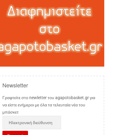
Newsletter
Γραφτείτε στο newletter του agapotobasket.gr για
να είστε ενήμεροι με όλα τα τελευταία νέα του
μπάσκετ