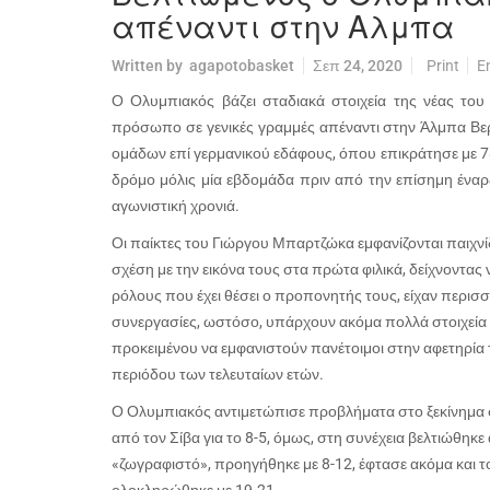
απέναντι στην Αλμπα
Written by
agapotobasket
Σεπ 24, 2020
Print
E
Ο Ολυμπιακός βάζει σταδιακά στοιχεία της νέας του
πρόσωπο σε γενικές γραμμές απέναντι στην Άλμπα Βε
ομάδων επί γερμανικού εδάφους, όπου επικράτησε με 78-
δρόμο μόλις μία εβδομάδα πριν από την επίσημη ένα
αγωνιστική χρονιά.
Οι παίκτες του Γιώργου Μπαρτζώκα εμφανίζονται παιχνίδι
σχέση με την εικόνα τους στα πρώτα φιλικά, δείχνοντα
ρόλους που έχει θέσει ο προπονητής τους, είχαν περισσ
συνεργασίες, ωστόσο, υπάρχουν ακόμα πολλά στοιχεία
προκειμένου να εμφανιστούν πανέτοιμοι στην αφετηρία
περιόδου των τελευταίων ετών.
Ο Ολυμπιακός αντιμετώπισε προβλήματα στο ξεκίνημα σ
από τον Σίβα για το 8-5, όμως, στη συνέχεια βελτιώθηκε
«ζωγραφιστό», προηγήθηκε με 8-12, έφτασε ακόμα και το 