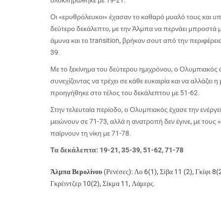
ολοκληρώθηκε με 19-21.
Οι «ερυθρόλευκοι» έχασαν το καθαρό μυαλό τους και υ
δεύτερο δεκάλεπτο, με την Άλμπα να περνάει μπροστά με
άμυνα και το
transition
, βρήκαν σουτ από την περιφέρεια
39.
Με το ξεκίνημα του δεύτερου ημιχρόνου, ο Ολυμπιακός ά
συνεχίζοντας να τρέχει σε κάθε ευκαιρία και να αλλάζει 
προηγήθηκε στο τέλος του δεκάλεπτου με 51-62.
Στην τελευταία περίοδο, ο Ολυμπιακός έχασε την ενέργει
μειώνουν σε 71-73, αλλά η ανατροπή δεν έγινε, με τους
παίρνουν τη νίκη με 71-78.
Τα δεκάλεπτα: 19-21, 35-39, 51-62, 71-78
Άλμπα Βερολίνου
(Ρενέσες): Λο 6(1), Σίβα 11 (2), Γκίφι 8(
Γκρέιντζερ 10(2), Σίκμα 11, Λάμερς.