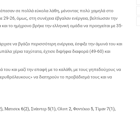
πέπεσαν σε πολλά εύκολα λάθη, μένοντας πολύ χαμηλά στο
 29-26, όμως, στη συνέχεια έβγαλαν ενέργεια, βελτίωσαν την
 και το ημίχρονο βρήκε την ελληνική ομάδα να προηγείται με 35-
ρχισε να βγάζει περισσότερη ενέργεια, έσφιξε την άμυνά του και
η μπάλα χέρια ταχύτατα, έχτισε διψήφια διαφορά (49-60) και
ά του και μαζί την επαφή με το καλάθι, με τους γηπεδούχους να
 «ερυθρόλευκους» να διατηρούν το προβάδισμά τους και να
2), Ματισεκ 6(2), Σνάιντερ 5(1), Ολιντ 2, Φοντέκιο 5, Τίμαν 7(1),