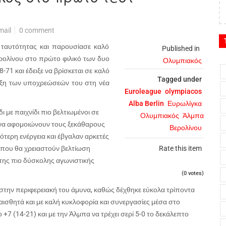
mail
0 comment
 ταυτότητας και παρουσίασε καλό
Published in
ρολίνου στο πρώτο φιλικό των δυο
Ολυμπιακός
71 και έδειξε να βρίσκεται σε καλό
Tagged under
ρξη των υποχρεώσεών του στη νέα
Euroleague
olympiacos
Alba Berlin
Ευρωλίγκα
 με παιχνίδι πιο βελτιωμένοι σε
Ολυμπιακός
Άλμπα
ς να αφομοιώνουν τους ξεκάθαρους
Βερολίνου
ότερη ενέργεια και έβγαλαν αρκετές
 που θα χρειαστούν βελτίωση
Rate this item
 της πιο δύσκολης αγωνιστικής
(0 votes)
την περιφερειακή του άμυνα, καθώς δέχθηκε εύκολα τρίποντα
 αισθητά και με καλή κυκλοφορία και συνεργασίες μέσα στο
+7 (14-21) και με την Άλμπα να τρέχει σερί 5-0 το δεκάλεπτο