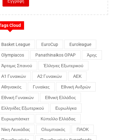
Tags Cloud
Basket League
EuroCup
Euroleague
Olympiacos
Panathinaikos OPAP
Άρης
Άρτεμις Σπανού
Έλληνες Εξωτερικού
Α1 Γυναικών
Α2 Γυναικών
ΑΕΚ
Αθηναικός
Γυναίκες
Εθνική Ανδρών
Εθνική Γυναικών
Εθνική Ελλάδος
Ελληνίδες Εξωτερικού
Ευρωλίγκα
Ευρωμπάσκετ
Κύπελλο Ελλάδας
Νίκη Λευκάδας
Ολυμπιακός
ΠΑΟΚ