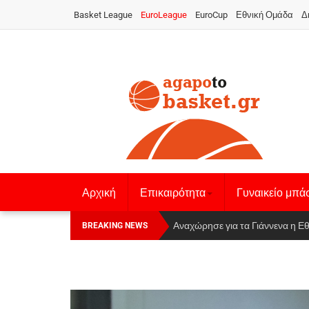
Basket League
EuroLeague
EuroCup
Εθνική Ομάδα
Δ
Αρχική
Επικαιρότητα
Γυναικείο μπά
Οι Πάνθηρες Καβάλας στην Women
Αναχώρησε για τα Γιάννενα η Ε
BREAKING NEWS