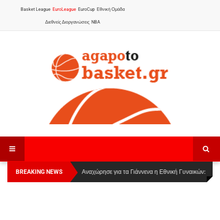
Basket League
EuroLeague
EuroCup
Εθνική Ομάδα
Διεθνείς Διοργανώσεις
NBA
BREAKING NEWS
Οι Πάνθηρες Καβάλας στην Women Basketball
Αναχώρησε για τα Γιάννενα η Εθνική Γυναικών
:
League 1