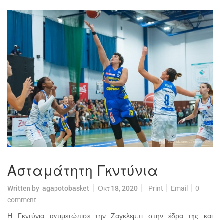
Ασταμάτητη Γκντύνια
Written by
agapotobasket
Οκτ 18, 2020
Print
Email
0
comment
Η Γκντύνια αντιμετώπισε την Ζαγκλεμπι στην έδρα της και