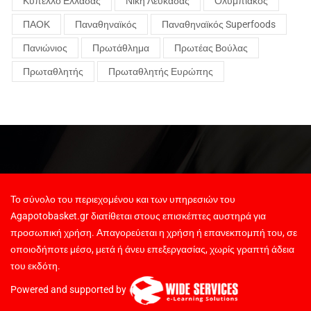
Κύπελλο Ελλάδας
Νίκη Λευκάδας
Ολυμπιακός
ΠΑΟΚ
Παναθηναϊκός
Παναθηναϊκός Superfoods
Πανιώνιος
Πρωτάθλημα
Πρωτέας Βούλας
Πρωταθλητής
Πρωταθλητής Ευρώπης
Το σύνολο του περιεχομένου και των υπηρεσιών του
Agapotobasket.gr διατίθεται στους επισκέπτες αυστηρά για
προσωπική χρήση. Απαγορεύεται η χρήση ή επανεκπομπή του, σε
οποιοδήποτε μέσο, μετά ή άνευ επεξεργασίας, χωρίς γραπτή άδεια
του εκδότη.
Powered and supported by