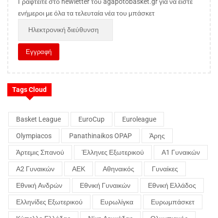
Γραφτείτε στο newletter του agapotobasket.gr για να είστε
ενήμεροι με όλα τα τελευταία νέα του μπάσκετ
Tags Cloud
Basket League
EuroCup
Euroleague
Olympiacos
Panathinaikos OPAP
Άρης
Άρτεμις Σπανού
Έλληνες Εξωτερικού
Α1 Γυναικών
Α2 Γυναικών
ΑΕΚ
Αθηναικός
Γυναίκες
Εθνική Ανδρών
Εθνική Γυναικών
Εθνική Ελλάδος
Ελληνίδες Εξωτερικού
Ευρωλίγκα
Ευρωμπάσκετ