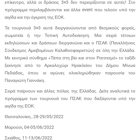
επίκεντρο, αλλά οι δράσεις 3×3 δεν περιορίζονται σε αυτές! Στο
πρόγραμμα περιλαμβάνονται και άλλα event που τελούν υπό την
αιγίδα και την έγκριση της ΕΟΚ.
Τα τουρνουά 3×3 αυτά διοργανώνονται από θεσμικούς φορείς,
σωματεία ή την Τοπική Αυτοδιοίκηση. Μια σειρά τέτοιων
εκδηλώσεων και δράσεων διοργανώνει και ο ΠΣΑΚ (Πανελλήνιος
Σύνδεσμος Αμειβομένων Καλαθοσφαιριστών) σε όλη την Ελλάδα.
Με κεντρικό σύνθημα «Τάπα στη βία και στον Ρατσισμό» το ταξίδι
ξεκίνησε από το Αρκαλοχώρι Ηρακλείου του Δήμου Μίνωα
Πεδιάδας, όπου οι αγώνες ολοκληρώθηκαν παρουσία του
Παναγιώτη Γιαννάκη.
Σειρά παίρνουν και άλλες πόλεις της Ελλάδας. Δείτε αναλυτικά το
πρόγραμμα των τουρνουά του ΠΣΑΚ που διεξάγονται υπό την
αιγίδα της ΕΟΚ:
Θεσσαλονίκη , 28-29/05/2022
Μαρούσι, 04-05/06/2022
Σκιάθος, 11-13/06/2022