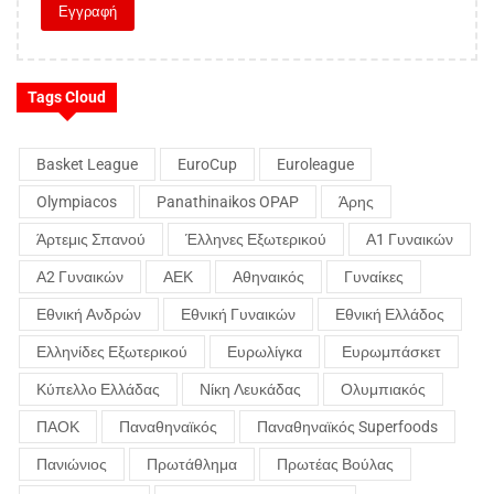
Tags Cloud
Basket League
EuroCup
Euroleague
Olympiacos
Panathinaikos OPAP
Άρης
Άρτεμις Σπανού
Έλληνες Εξωτερικού
Α1 Γυναικών
Α2 Γυναικών
ΑΕΚ
Αθηναικός
Γυναίκες
Εθνική Ανδρών
Εθνική Γυναικών
Εθνική Ελλάδος
Ελληνίδες Εξωτερικού
Ευρωλίγκα
Ευρωμπάσκετ
Κύπελλο Ελλάδας
Νίκη Λευκάδας
Ολυμπιακός
ΠΑΟΚ
Παναθηναϊκός
Παναθηναϊκός Superfoods
Πανιώνιος
Πρωτάθλημα
Πρωτέας Βούλας