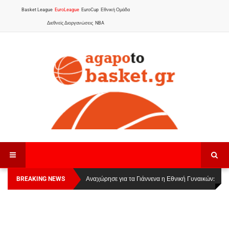
Basket League
EuroLeague
EuroCup
Εθνική Ομάδα
Διεθνείς Διοργανώσεις
NBA
BREAKING NEWS
Οι Πάνθηρες Καβάλας στην Women Basketball
Αναχώρησε για τα Γιάννενα η Εθνική Γυναικών
:
League 1