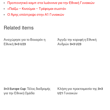
Προπονητικό καμπ στα Ιωάννινα για την Εθνική Γυναικών
«Παίζω – Κινούμαι – Τρέφομαι σωστά»
Ο Άρης επέστρεψε στην Α1 Γυναικών
Related items
Αναχώρησε για το Βουαρόν η
Άγγιξε την κορυφή η Εθνική
Εθνική 3×3 U23
Ανδρών 3×3 U23
3×3 Europe Cup: Τέλος διαδρομής
Κλήση για προετοιμασία της 3×3
για την Εθνική Ομάδα
U21 Γυναικών