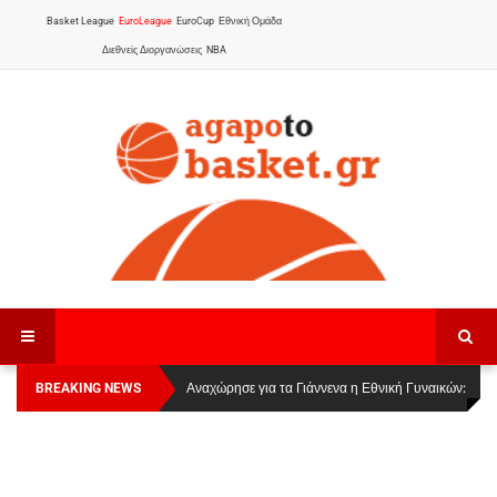
Basket League
EuroLeague
EuroCup
Εθνική Ομάδα
Διεθνείς Διοργανώσεις
NBA
BREAKING NEWS
Οι Πάνθηρες Καβάλας στην Women Basketball
Αναχώρησε για τα Γιάννενα η Εθνική Γυναικών
:
League 1