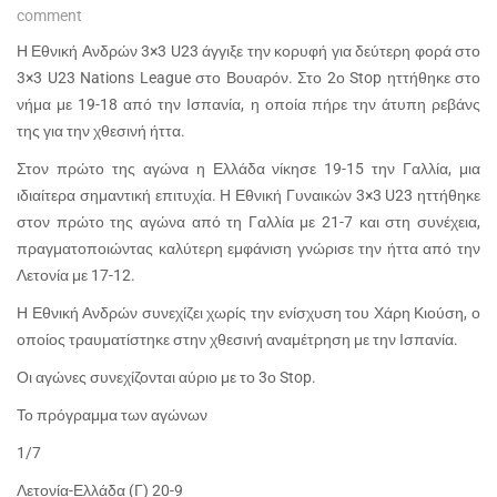
comment
Η Εθνική Ανδρών 3×3 U23 άγγιξε την κορυφή για δεύτερη φορά στο
3×3 U23 Nations League στο Βουαρόν. Στο 2ο Stop ηττήθηκε στο
νήμα με 19-18 από την Ισπανία, η οποία πήρε την άτυπη ρεβάνς
της για την χθεσινή ήττα.
Στον πρώτο της αγώνα η Ελλάδα νίκησε 19-15 την Γαλλία, μια
ιδιαίτερα σημαντική επιτυχία. Η Εθνική Γυναικών 3×3 U23 ηττήθηκε
στον πρώτο της αγώνα από τη Γαλλία με 21-7 και στη συνέχεια,
πραγματοποιώντας καλύτερη εμφάνιση γνώρισε την ήττα από την
Λετονία με 17-12.
Η Εθνική Ανδρών συνεχίζει χωρίς την ενίσχυση του Χάρη Κιούση, ο
οποίος τραυματίστηκε στην χθεσινή αναμέτρηση με την Ισπανία.
Οι αγώνες συνεχίζονται αύριο με το 3ο Stop.
Το πρόγραμμα των αγώνων
1/7
Λετονία-Ελλάδα (Γ) 20-9