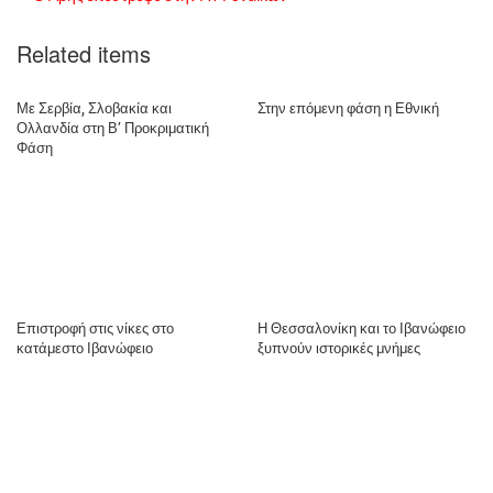
Related items
Με Σερβία, Σλοβακία και
Στην επόμενη φάση η Εθνική
Ολλανδία στη Β’ Προκριματική
Φάση
Επιστροφή στις νίκες στο
Η Θεσσαλονίκη και το Ιβανώφειο
κατάμεστο Ιβανώφειο
ξυπνούν ιστορικές μνήμες