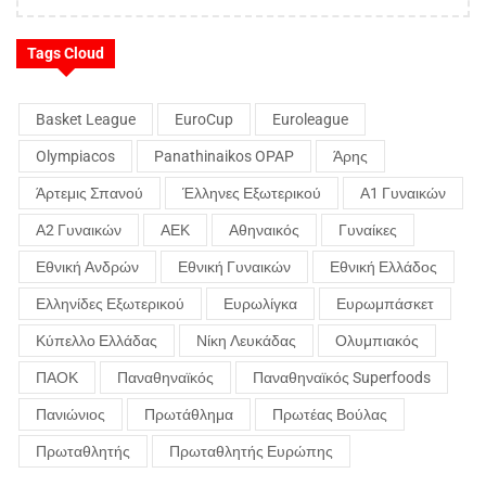
Tags Cloud
Basket League
EuroCup
Euroleague
Olympiacos
Panathinaikos OPAP
Άρης
Άρτεμις Σπανού
Έλληνες Εξωτερικού
Α1 Γυναικών
Α2 Γυναικών
ΑΕΚ
Αθηναικός
Γυναίκες
Εθνική Ανδρών
Εθνική Γυναικών
Εθνική Ελλάδος
Ελληνίδες Εξωτερικού
Ευρωλίγκα
Ευρωμπάσκετ
Κύπελλο Ελλάδας
Νίκη Λευκάδας
Ολυμπιακός
ΠΑΟΚ
Παναθηναϊκός
Παναθηναϊκός Superfoods
Πανιώνιος
Πρωτάθλημα
Πρωτέας Βούλας
Πρωταθλητής
Πρωταθλητής Ευρώπης