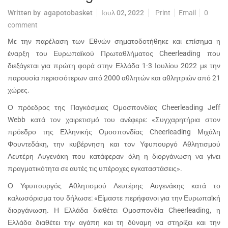
Written by
agapotobasket
Ιουλ 02, 2022
Print
Email
0
comment
Με την παρέλαση των Εθνών σηματοδοτήθηκε και επίσημα η
έναρξη του Ευρωπαϊκού Πρωταθλήματος
Cheerleading
που
διεξάγεται για πρώτη φορά στην Ελλάδα 1-3 Ιουλίου 2022 με την
παρουσία περισσότερων από 2000 αθλητών και αθλητριών από 21
χώρες.
Ο πρόεδρος της Παγκόσμιας Ομοσπονδίας
Cheerleading
Jeff
Webb
κατά τον χαιρετισμό του ανέφερε: «Συγχαρητήρια στον
πρόεδρο της Ελληνικής Ομοσπονδίας
Cheerleading
Μιχάλη
Φουντεδάκη, την κυβέρνηση και τον Υφυπουργό Αθλητισμού
Λευτέρη Αυγενάκη που κατάφεραν όλη η διοργάνωση να γίνει
πραγματικότητα σε αυτές τις υπέροχες εγκαταστάσεις».
Ο Υφυπουργός Αθλητισμού Λευτέρης Αυγενάκης κατά το
καλωσόρισμα του δήλωσε: «Είμαστε περήφανοι για την Ευρωπαϊκή
διοργάνωση. Η Ελλάδα διαθέτει Ομοσπονδία
Cheerleading
, η
Ελλάδα διαθέτει την αγάπη και τη δύναμη να στηρίξει και την