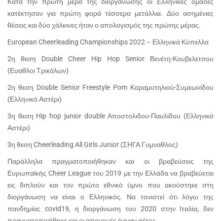
Κατά την πρώτη μέρα της διοργάνωσης οι Ελληνικές ομάδες
κατέκτησαν για πρώτη φορά τέσσερα μετάλλια. Δύο ασημένιες
θέσεις και δύο χάλκινες ήταν ο απολογισμός της πρώτης μέρας.
European
Cheerleading
Championships
2022 – Ελληνικά Κύπελλα
2η θεση
Double
Cheer
Hip
Hop
Senior
Βενέτη-Κουβελετσου
(Ευαθλοι Τρικάλων)
2η θεση Double Senior Freestyle Pom Καραμυτηλιού-Συμεωνίδου
(Ελληνικό Αστέρι)
3η θεση Hip hop junior double Αποστολιδου-Παυλίδου (Ελληνικό
Αστέρι)
3
η θεση
Cheerleading All Girls Junior (
ΣΗΓΑ Γυμναθλος
)
Παράλληλα πραγματοποιήθηκαν και οι βραβεύσεις της
Ευρωπαϊκής
Cheer
League
του 2019 με την Ελλάδα να βραβεύεται
εις διπλούν και τον πρώτο εθνικό ύμνο που ακούστηκε στη
διοργάνωση να είναι ο Ελληνικός. Να τονιστεί ότι λόγω της
πανδημίας covid19, η διοργάνωση του 2020 στην Ιταλία, δεν
πραγματοποιήθηκε και οι απονομές έγιναν φέτος.