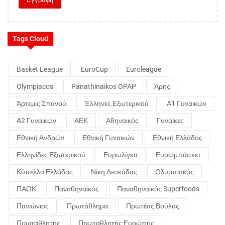
Tags Cloud
Basket League
EuroCup
Euroleague
Olympiacos
Panathinaikos OPAP
Άρης
Άρτεμις Σπανού
Έλληνες Εξωτερικού
Α1 Γυναικών
Α2 Γυναικών
ΑΕΚ
Αθηναικός
Γυναίκες
Εθνική Ανδρών
Εθνική Γυναικών
Εθνική Ελλάδος
Ελληνίδες Εξωτερικού
Ευρωλίγκα
Ευρωμπάσκετ
Κύπελλο Ελλάδας
Νίκη Λευκάδας
Ολυμπιακός
ΠΑΟΚ
Παναθηναϊκός
Παναθηναϊκός Superfoods
Πανιώνιος
Πρωτάθλημα
Πρωτέας Βούλας
Πρωταθλητής
Πρωταθλητής Ευρώπης