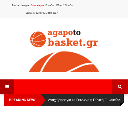
Basket League
EuroLeague
EuroCup
Εθνική Ομάδα
Διεθνείς Διοργανώσεις
NBA
BREAKING NEWS
Οι Πάνθηρες Καβάλας στην Women Basketball
Αναχώρησε για τα Γιάννενα η Εθνική Γυναικών
:
League 1