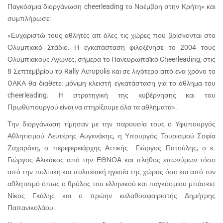
Παγκόσμια διοργάνωση
cheerleading
το Νοέμβρη στην Κρήτη» και
συμπλήρωσε:
«Ευχαριστώ τους αθλητές απ όλες τις χώρες που βρίσκονται στο
Ολυμπιακό Στάδιο. Η εγκατάσταση φιλοξένησε το 2004 τους
Ολυμπιακούς Αγώνες, σήμερα το Πανευρωπαϊκό
Cheerleading
, στις
8 Σεπτεμβρίου τ
o
Rally
Acropolis
και σε λιγότερο από ένα χρόνο το
OAKA
θα διαθέτει μόνιμη κλειστή εγκατάσταση για το άθλημα του
cheerleading
. Η στρατηγική της κυβέρνησης και του
Πρωθυπουργού είναι να στηρίξουμε όλα τα αθλήματα».
Την διοργάνωση τίμησαν με την παρουσία τους ο Υφυπουργός
Αθλητισμού Λευτέρης Αυγενάκης, η Υπουργός Τουρισμού Σοφία
Ζαχαράκη, ο περιφερειάρχης Αττικής Γιώργος Πατούλης, ο κ.
Γιώργος Αλικάκος από την ΕΘΝΟΑ και πλήθος επωνύμων τόσο
από την πολιτική και πολιτειακή ηγεσία της χώρας όσο και από τον
αθλητισμό όπως ο θρύλος του ελληνικού και παγκόσμιου μπάσκετ
Νίκος Γκάλης και ο πρώην καλαθοσφαιριστής Δημήτρης
Παπανικολάου.