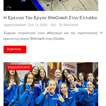
H Έρευνα Του Έργου SheCoach Στην Ελλάδα
agapotobasket
Σεπ 13, 2024
0
SheCoach
Έμφυλα στερεότυπα στον αθλητισμό και την προπονητική: H
έρευνα του έργου SheCoach στην Ελλάδα.
Read more...
ΕΝΔΙΑΦΈΡΟΝΤΑ