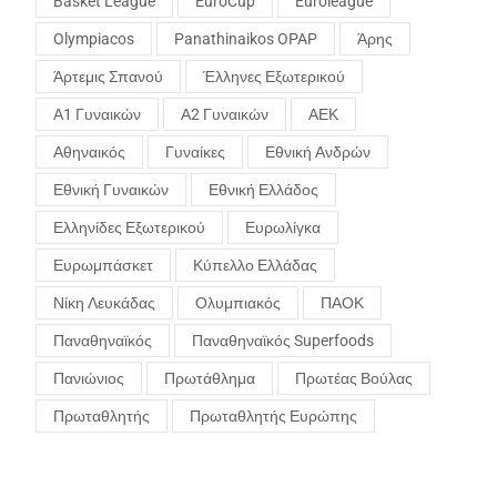
Basket League
EuroCup
Euroleague
Olympiacos
Panathinaikos OPAP
Άρης
Άρτεμις Σπανού
Έλληνες Εξωτερικού
Α1 Γυναικών
Α2 Γυναικών
ΑΕΚ
Αθηναικός
Γυναίκες
Εθνική Ανδρών
Εθνική Γυναικών
Εθνική Ελλάδος
Ελληνίδες Εξωτερικού
Ευρωλίγκα
Ευρωμπάσκετ
Κύπελλο Ελλάδας
Νίκη Λευκάδας
Ολυμπιακός
ΠΑΟΚ
Παναθηναϊκός
Παναθηναϊκός Superfoods
Πανιώνιος
Πρωτάθλημα
Πρωτέας Βούλας
Πρωταθλητής
Πρωταθλητής Ευρώπης