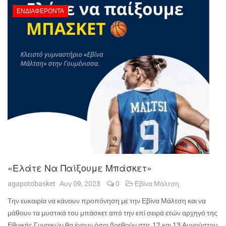
ΕΝΔΙΑΦΈΡΟΝΤΑ
«Ελάτε Να Παίξουμε Μπάσκετ»
agapotobasket
Αυγ 09, 2023
0
Εβίνα Μάλτση
Την ευκαιρία να κάνουν προπόνηση με την Εβίνα Μάλτση και να
μάθουν τα μυστικά του μπάσκετ από την επί σειρά ετών αρχηγό της
Εθνικής Γυναικών θα έχουν όσοι βρεθούν στις 12 και 13 Αυγούστου