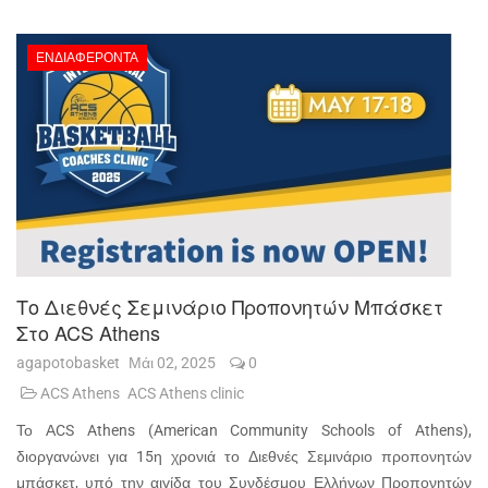
ΕΝΔΙΑΦΈΡΟΝΤΑ
Το Διεθνές Σεμινάριο Προπονητών Μπάσκετ
Στο ACS Athens
agapotobasket
Μάι 02, 2025
0
ACS Athens
ACS Athens clinic
Το ΑCS Athens (American Community Schools of Athens),
διοργανώνει για 15η χρονιά το Διεθνές Σεμινάριο προπονητών
μπάσκετ, υπό την αιγίδα του Συνδέσμου Ελλήνων Προπονητών