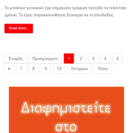
Το μπάσκετ γυναικών έχει σημειώσει τρομερή πρόοδο τα τελευταία
χρόνια. Το έχεις παρακολουθήσει; Ευκαιρία να το αποδείξεις.
Read more...
Έναρξη
Προηγούμενο
1
2
3
4
5
6
7
8
9
10
Επόμενο
Τέλος