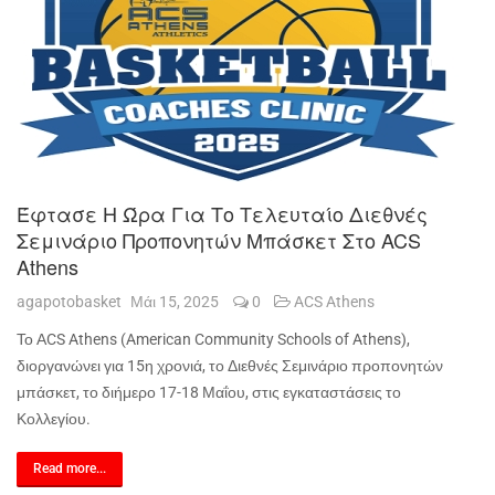
Έφτασε Η Ώρα Για Το Τελευταίο Διεθνές
Σεμινάριο Προπονητών Μπάσκετ Στο ACS
Athens
agapotobasket
Μάι 15, 2025
0
ACS Athens
Το ΑCS Athens (American Community Schools of Athens),
διοργανώνει για 15η χρονιά, το Διεθνές Σεμινάριο προπονητών
μπάσκετ, το διήμερο 17-18 Μαΐου, στις εγκαταστάσεις το
Κολλεγίου.
Read more...