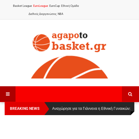
Basket League
EuroLeague
EuroCup
Εθνική Ομάδα
Διεθνείς Διοργανώσεις
NBA
BREAKING NEWS
Οι Πάνθηρες Καβάλας στην Women Basketball
Αναχώρησε για τα Γιάννενα η Εθνική Γυναικών
:
League 1