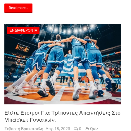
Read more...
ΕΝΔΙΑΦΈΡΟΝΤΑ
Είστε Έτοιμοι Για Τρίποντες Απαντήσεις Στο
Μπάσκετ Γυναικών;
Σεβαστή Βρακατσέλη
Απρ 18, 2023
0
Quiz