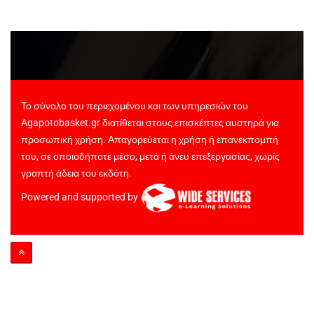
Το σύνολο του περιεχομένου και των υπηρεσιών του
Agapotobasket.gr διατίθεται στους επισκέπτες αυστηρά για
προσωπική χρήση. Απαγορεύεται η χρήση ή επανεκπομπή
του, σε οποιοδήποτε μέσο, μετά ή άνευ επεξεργασίας, χωρίς
γραπτή άδεια του εκδότη.
Powered and supported by