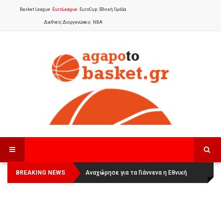
Basket League
EuroLeague
EuroCup
Εθνική Ομάδα
Διεθνείς Διοργανώσεις
NBA
BREAKING NEWS
Οι Πάνθηρες Καβάλας στην Women
Αναχώρησε για τα Γιάννενα η Εθνική
Basketball League 1
Γυναικών
: