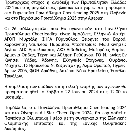
Πρωταρχικός στόχος η ανάδειξη των Πρωταθλητών Ελλάδας
2024 και στις μεγαλύτερες ηλικιακά κατηγορίες και η πρόκριση
στο Ευρωπαϊκό Πρωτάθλημα Cheerleading 2025 στη Σλοβενία
και στο Παγκόσμιο Πρωτάθλημα 2025 στην Αμερική.
Οι 26 σύλλογοι-μέλη που θα αγωνιστούν στο Πανελλήνιο
Πρωτάθλημα Cheerleading είναι: Αμαζόνες, Ελληνικό Αστέρι,
ΑΓΟΠ Μυρτάλη, ΣΗΓΑ Γύμναθλος, Σειρήνες του Βορρά,
Χοροκίνηση Ναυπλίου, Πυραμίδα, Αποσπερίδες, Μωβ Κινήσεις
Αιγίου, ΑΠΣ Αμπελόκηποι, ΑΚΟ Λιβαδείας, Μαζορέτες Λαμίας,
Αρμονία Θήβας, Τέχνη και Άθληση Ρεθύμνου, ΓΟ Ν. Ιωνίας Εν
Κινήσει, Υάδες, Άδωνης, Ελληνικές Σταγόνες, Ουράνιοι
Μαχητές, ΓΣ Ηρακλείου Ν. Καζαντζάκης, Άλμα Ωρωπού, Τίγρεις,
Αρίων 2005, ΦΟΗ Αριάδνη, Αστέρια Νέου Ηρακλείου, Έυαθλοι
Τρικάλων.
Η παρέλαση των ομάδων και η τελετή έναρξης των αγώνων θα
πραγματοποιηθεί το Σάββατο 22 Ιουνίου 2024 στις 12.00 το
μεσημέρι.
Παράλληλα, στο Πανελλήνιο Πρωτάθλημα Cheerleading 2024
και στο Olympus All Star Cheer Open 2024, θα εορτασθεί η
Παγκόσμια Ολυμπιακή Ημέρα με τη συνεργασία της Ελληνικής
Ολυμπιακής Επιτροπής και της Εθνικής Ολυμπιακής
Ακαδημίας.