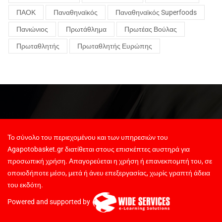
ΠΑΟΚ
Παναθηναϊκός
Παναθηναϊκός Superfoods
Πανιώνιος
Πρωτάθλημα
Πρωτέας Βούλας
Πρωταθλητής
Πρωταθλητής Ευρώπης
Το σύνολο του περιεχομένου και των υπηρεσιών του
Agapotobasket.gr διατίθεται στους επισκέπτες αυστηρά για
προσωπική χρήση. Απαγορεύεται η χρήση ή επανεκπομπή του, σε
οποιοδήποτε μέσο, μετά ή άνευ επεξεργασίας, χωρίς γραπτή άδεια
του εκδότη.
Powered and supported by