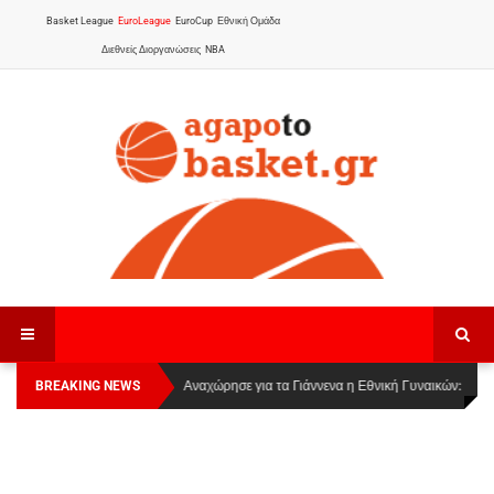
Basket League
EuroLeague
EuroCup
Εθνική Ομάδα
Διεθνείς Διοργανώσεις
NBA
BREAKING NEWS
Οι Πάνθηρες Καβάλας στην Women Basketball
Αναχώρησε για τα Γιάννενα η Εθνική Γυναικών
:
League 1