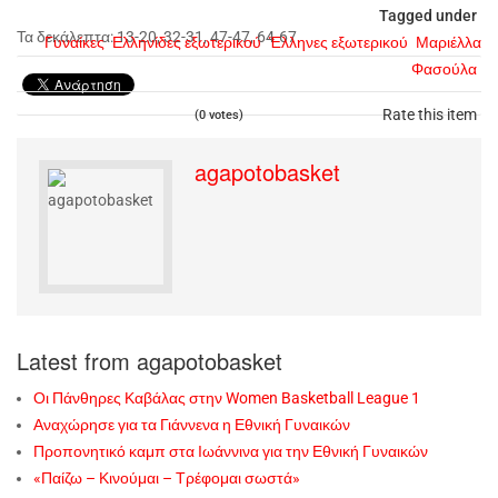
Tagged under
Τα δεκάλεπτα: 13-20, 32-31, 47-47, 64-67.
Γυναίκες
Ελληνίδες εξωτερικού
Έλληνες εξωτερικού
Μαριέλλα
Φασούλα
Rate this item
(0 votes)
agapotobasket
Latest from agapotobasket
Οι Πάνθηρες Καβάλας στην Women Basketball League 1
Αναχώρησε για τα Γιάννενα η Εθνική Γυναικών
Προπονητικό καμπ στα Ιωάννινα για την Εθνική Γυναικών
«Παίζω – Κινούμαι – Τρέφομαι σωστά»