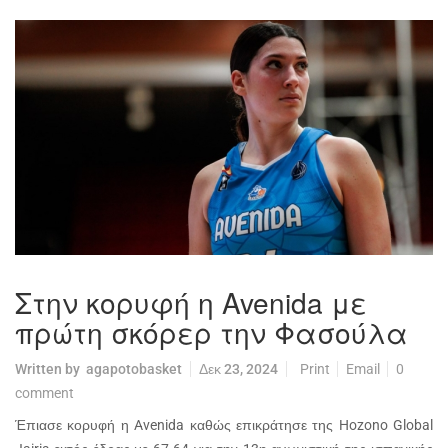
Στην κορυφή η Avenida με
πρώτη σκόρερ την Φασούλα
Written by
agapotobasket
Δεκ 23, 2024
Print
Email
0
comment
Έπιασε κορυφή η Avenida καθώς επικράτησε της Hozono Global