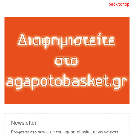
back to top
Newsletter
Γραφτείτε στο newletter του agapotobasket.gr για να είστε