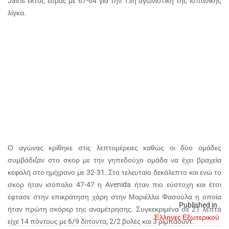
Jairis εκτός έδρας με 67-64 για την 13η αγωνιστική της ισπανικής
λίγκα.
Ο αγώνας κρίθηκε στις λεπτομέρειες καθώς οι δύο ομάδες
συμβάδιζαν στο σκορ με την γηπεδούχο ομάδα να έχει βραχεία
κεφαλή στο ημίχρονο με 32-31. Στο τελευταίο δεκάλεπτο και ενώ το
σκορ ήταν ισόπαλο 47-47 η Avenida ήταν πιο εύστοχη και έτσι
έφτασε στην επικράτηση χάρη στην Μαριέλλα Φασούλα η οποία
Published in
ήταν πρώτη σκόρερ της αναμέτρησης. Συγκεκριμένα σε 21 λεπτά
Έλληνες Εξωτερικού
είχε 14 πόντους με 6/9 δίποντα, 2/2 βολές και 3 ριμπάουντ.