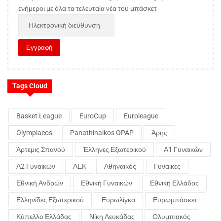
ενήμεροι με όλα τα τελευταία νέα του μπάσκετ
Tags Cloud
Basket League
EuroCup
Euroleague
Olympiacos
Panathinaikos OPAP
Άρης
Άρτεμις Σπανού
Έλληνες Εξωτερικού
Α1 Γυναικών
Α2 Γυναικών
ΑΕΚ
Αθηναικός
Γυναίκες
Εθνική Ανδρών
Εθνική Γυναικών
Εθνική Ελλάδος
Ελληνίδες Εξωτερικού
Ευρωλίγκα
Ευρωμπάσκετ
Κύπελλο Ελλάδας
Νίκη Λευκάδας
Ολυμπιακός