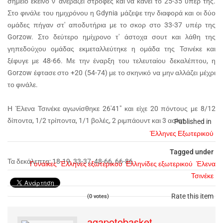
σημείο εκείνο ν' ανεβάζει στροφές και να κάνει το 25-35 υπέρ της.
Στο φινάλε του ημιχρόνου η Gdynia μάζεψε την διαφορά και οι δύο
ομάδες πήγαν στ' αποδυτήρια με το σκορ στο 33-37 υπέρ της
Gorzow. Στο δεύτερο ημίχρονο τ' άστοχα σουτ και λάθη της
γηπεδούχου ομάδας εκμεταλλεύτηκε η ομάδα της Τσινέκε και
ξέφυγε με 48-66. Με την έναρξη του τελευταίου δεκαλέπτου, η
Gorzow έφτασε στο +20 (54-74) με το σκηνικό να μην αλλάζει μέχρι
το φινάλε.
Η Έλενα Τσινέκε αγωνίσθηκε 26'41" και είχε 20 πόντους με 8/12
δίποντα, 1/2 τρίποντα, 1/1 βολές, 2 ριμπάουντ και 3 ασίστ.
Published in
Έλληνες Εξωτερικού
Tagged under
Τα δεκάλεπτα: 18-19, 33-37, 48-66, 66-86.
Γυναίκες
Έλληνες εξωτερικού
Ελληνίδες εξωτερικού
Έλενα
Τσινέκε
Rate this item
(0 votes)
agapotobasket