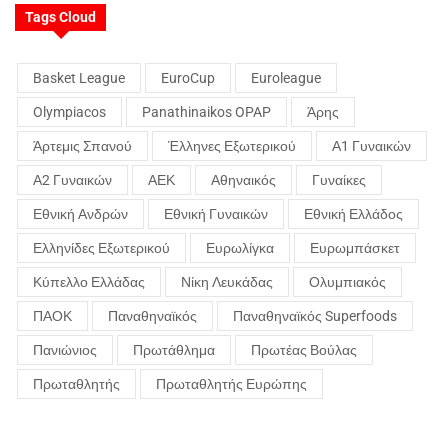
Tags Cloud
Basket League
EuroCup
Euroleague
Olympiacos
Panathinaikos OPAP
Άρης
Άρτεμις Σπανού
Έλληνες Εξωτερικού
Α1 Γυναικών
Α2 Γυναικών
ΑΕΚ
Αθηναικός
Γυναίκες
Εθνική Ανδρών
Εθνική Γυναικών
Εθνική Ελλάδος
Ελληνίδες Εξωτερικού
Ευρωλίγκα
Ευρωμπάσκετ
Κύπελλο Ελλάδας
Νίκη Λευκάδας
Ολυμπιακός
ΠΑΟΚ
Παναθηναϊκός
Παναθηναϊκός Superfoods
Πανιώνιος
Πρωτάθλημα
Πρωτέας Βούλας
Πρωταθλητής
Πρωταθλητής Ευρώπης