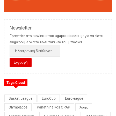
Newsletter
Γραφτείτε στο newletter του agapotobasket.gr για να είστε
ενήμεροι με όλα τα τελευταία νέα του μπάσκετ
Tags Cloud
Basket League
EuroCup
Euroleague
Olympiacos
Panathinaikos OPAP
Άρης
Άρτεμις Σπανού
Έλληνες Εξωτερικού
Α1 Γυναικών