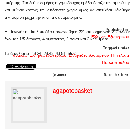
υπέρ της. Στο δεύτερο μέρος η γηπεδούχος ομάδα έσφιξε την άμυνά της
και μείωσε κάπως την απόσταση χωρίς όμως να απειλήσει ιδιαίτερα
την Sopron μέχρι την λήξη της αναμέτρησης.
Published in
Η Πηνελόπη Παυλοπούλου αγωνίσθηκε 22' και σημείωσε 2 πόντους
Έλληνες Εξωτερικού
έχοντας 1/5 δίποντα, 4 ριμπάουντ, 2 ασίστ και 2 κλεψίματα.
Tagged under
Τα δεκάλεπτα: 18-24, 28-43, 43-54, 56-63.
Γυναίκες
Έλληνες εξωτερικού
Ελληνίδες εξωτερικού
Πηνελόπη
Παυλοπούλου
Rate this item
(0 votes)
agapotobasket