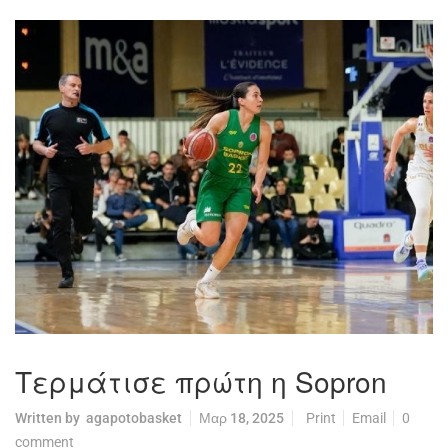
Τερμάτισε πρώτη η Sopron
Written by
agapotobasket
Μαρ 18, 2025
Print
Email
0
comment