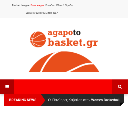
Basket League
EuroLeague
EuroCup
Εθνική Ομάδα
Διεθνείς Διοργανώσεις
NBA
BREAKING NEWS
Οι Πάνθηρες Καβάλας στην Women Basketball
Αναχώρησε για τα Γιάννενα η Εθνική Γυναικών
:
League 1