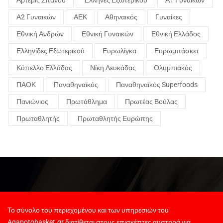
Α2 Γυναικών
ΑΕΚ
Αθηναικός
Γυναίκες
Εθνική Ανδρών
Εθνική Γυναικών
Εθνική Ελλάδος
Ελληνίδες Εξωτερικού
Ευρωλίγκα
Ευρωμπάσκετ
Κύπελλο Ελλάδας
Νίκη Λευκάδας
Ολυμπιακός
ΠΑΟΚ
Παναθηναϊκός
Παναθηναϊκός Superfoods
Πανιώνιος
Πρωτάθλημα
Πρωτέας Βούλας
Πρωταθλητής
Πρωταθλητής Ευρώπης
Το σύνολο του περιεχομένου και των υπηρεσιών του
Agapotobasket.gr διατίθεται στους επισκέπτες αυστηρά για