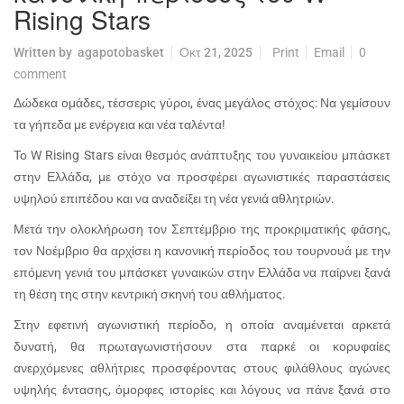
Rising Stars
Written by
agapotobasket
Οκτ 21, 2025
Print
Email
0
comment
Δώδεκα ομάδες, τέσσερις γύροι, ένας μεγάλος στόχος: Να γεμίσουν
τα γήπεδα με ενέργεια και νέα ταλέντα!
Το W Rising Stars είναι θεσμός ανάπτυξης του γυναικείου μπάσκετ
στην Ελλάδα, με στόχο να προσφέρει αγωνιστικές παραστάσεις
υψηλού επιπέδου και να αναδείξει τη νέα γενιά αθλητριών.
Μετά την ολοκλήρωση τον Σεπτέμβριο της προκριματικής φάσης,
τον Νοέμβριο θα αρχίσει η κανονική περίοδος του τουρνουά με την
επόμενη γενιά του μπάσκετ γυναικών στην Ελλάδα να παίρνει ξανά
τη θέση της στην κεντρική σκηνή του αθλήματος.
Στην εφετινή αγωνιστική περίοδο, η οποία αναμένεται αρκετά
δυνατή, θα πρωταγωνιστήσουν στα παρκέ οι κορυφαίες
ανερχόμενες αθλήτριες προσφέροντας στους φιλάθλους αγώνες
υψηλής έντασης, όμορφες ιστορίες και λόγους να πάνε ξανά στο