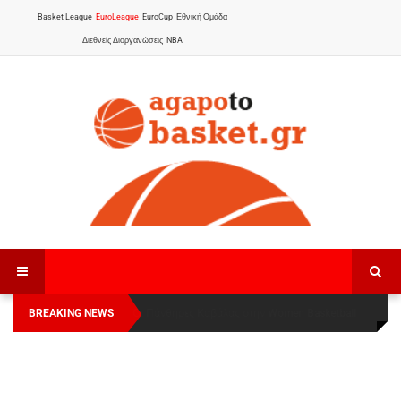
Basket League
EuroLeague
EuroCup
Εθνική Ομάδα
Διεθνείς Διοργανώσεις
NBA
BREAKING NEWS
Οι Πάνθηρες Καβάλας στην Women Basketball
Αναχώρησε για τα Γιάννενα η Εθνική Γυναικών
:
League 1