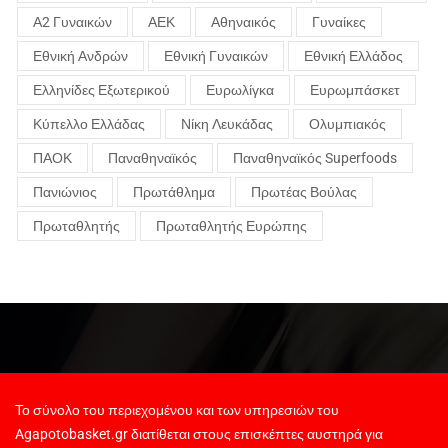
Α2 Γυναικών
ΑΕΚ
Αθηναικός
Γυναίκες
Εθνική Ανδρών
Εθνική Γυναικών
Εθνική Ελλάδος
Ελληνίδες Εξωτερικού
Ευρωλίγκα
Ευρωμπάσκετ
Κύπελλο Ελλάδας
Νίκη Λευκάδας
Ολυμπιακός
ΠΑΟΚ
Παναθηναϊκός
Παναθηναϊκός Superfoods
Πανιώνιος
Πρωτάθλημα
Πρωτέας Βούλας
Πρωταθλητής
Πρωταθλητής Ευρώπης
Το σύνολο του περιεχομένου και των υπηρεσιών του
Agapotobasket.gr διατίθεται στους επισκέπτες αυστηρά για