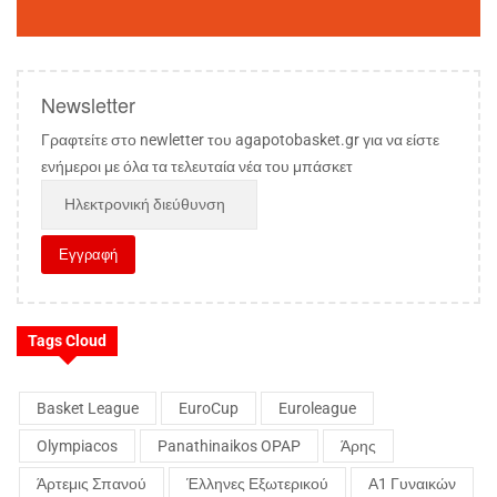
Newsletter
Γραφτείτε στο newletter του agapotobasket.gr για να είστε
ενήμεροι με όλα τα τελευταία νέα του μπάσκετ
Tags Cloud
Basket League
EuroCup
Euroleague
Olympiacos
Panathinaikos OPAP
Άρης
Άρτεμις Σπανού
Έλληνες Εξωτερικού
Α1 Γυναικών