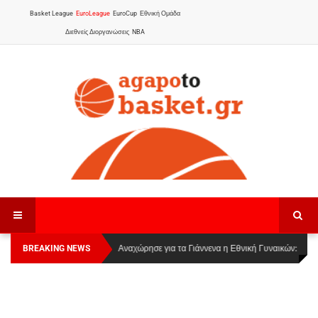
Basket League
EuroLeague
EuroCup
Εθνική Ομάδα
Διεθνείς Διοργανώσεις
NBA
BREAKING NEWS
Οι Πάνθηρες Καβάλας στην Women Basketball
Αναχώρησε για τα Γιάννενα η Εθνική Γυναικών
:
League 1