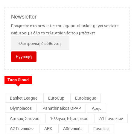
Newsletter
Γραφτείτε στο newletter του agapotobasket.gr για να είστε
ενήμεροι με όλα τα τελευταία νέα του μπάσκετ
Tags Cloud
Basket League
EuroCup
Euroleague
Olympiacos
Panathinaikos OPAP
Άρης
Άρτεμις Σπανού
Έλληνες Εξωτερικού
Α1 Γυναικών
Α2 Γυναικών
ΑΕΚ
Αθηναικός
Γυναίκες