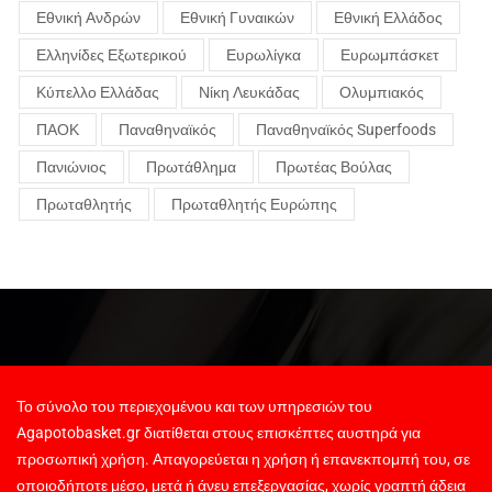
Εθνική Ανδρών
Εθνική Γυναικών
Εθνική Ελλάδος
Ελληνίδες Εξωτερικού
Ευρωλίγκα
Ευρωμπάσκετ
Κύπελλο Ελλάδας
Νίκη Λευκάδας
Ολυμπιακός
ΠΑΟΚ
Παναθηναϊκός
Παναθηναϊκός Superfoods
Πανιώνιος
Πρωτάθλημα
Πρωτέας Βούλας
Πρωταθλητής
Πρωταθλητής Ευρώπης
Το σύνολο του περιεχομένου και των υπηρεσιών του
Agapotobasket.gr διατίθεται στους επισκέπτες αυστηρά για
προσωπική χρήση. Απαγορεύεται η χρήση ή επανεκπομπή του, σε
οποιοδήποτε μέσο, μετά ή άνευ επεξεργασίας, χωρίς γραπτή άδεια