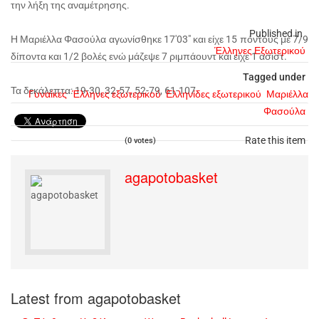
την λήξη της αναμέτρησης.
Published in
Η Μαριέλλα Φασούλα αγωνίσθηκε 17'03" και είχε 15 πόντους με 7/9
Έλληνες Εξωτερικού
δίποντα και 1/2 βολές ενώ μάζεψε 7 ριμπάουντ και είχε 1 ασίστ.
Tagged under
Τα δεκάλεπτα: 19-30, 32-57, 52-79, 61-107.
Γυναίκες
Έλληνες εξωτερικού
Ελληνίδες εξωτερικού
Μαριέλλα
Φασούλα
Rate this item
(0 votes)
agapotobasket
Latest from agapotobasket