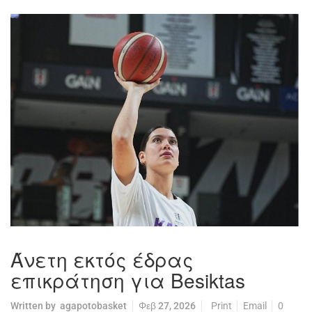
Άνετη εκτός έδρας
επικράτηση για Besiktas
Written by
agapotobasket
Φεβ 27, 2026
Print
Email
0