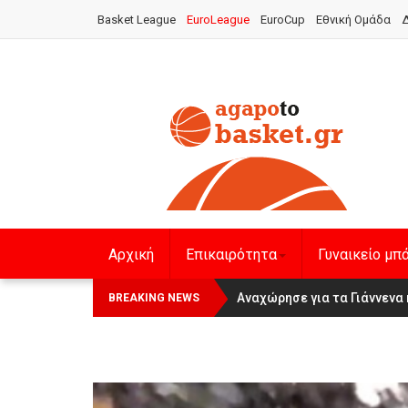
Basket League
EuroLeague
EuroCup
Εθνική Ομάδα
Δ
Αρχική
Επικαιρότητα
Γυναικείο μπ
Οι Πάνθηρες Καβάλας στην Wom
Αναχώρησε για τα Γιάννενα 
BREAKING NEWS