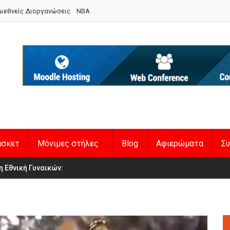
ιεθνείς Διοργανώσεις
NBA
άσκετ
Μόνιμες στήλες
Blog
Αφιερώματα
Συ
en Basketball League 1
η Εθνική Γυναικών
: