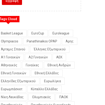
Tags Cloud
Basket League
EuroCup
Euroleague
Olympiacos
Panathinaikos OPAP
Άρης
Άρτεμις Σπανού
Έλληνες Εξωτερικού
Α1 Γυναικών
Α2 Γυναικών
ΑΕΚ
Αθηναικός
Γυναίκες
Εθνική Ανδρών
Εθνική Γυναικών
Εθνική Ελλάδος
Ελληνίδες Εξωτερικού
Ευρωλίγκα
Ευρωμπάσκετ
Κύπελλο Ελλάδας
Νίκη Λευκάδας
Ολυμπιακός
ΠΑΟΚ