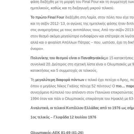
φάση διεξήχθη με τη μορφή του Final Four και τη συμμετοχή τ
ημιτελικούς, καθώς και τη διεξαγωγή μικρού τελικού.
Το πρώτο
Final Four
διεξήχθη στη Λαμία, στην πόλη που είχε την
και τη σεζόν 2012-‘13, οι αγώνες της ημιτελικής φάσης ήταν δι
στις αναμετρήσεις με τους αντιπάλους τους. Από την σεζόν 2013-
στον θεσμό ακόμα μεγαλύτερο ενδιαφέρον και επέτρεψε σε λιγότ
αλλά και ο φιναλίστ Απόλλων Πάτρας – που, ωστόσο, έχει τη δικ
όνειρο».
Πολυνίκης του θεσμού είναι ο Παναθηναϊκός
με 15 κατακτήσεις
συνολικά 20. Δεύτερος στη σχετική λίστα είναι ο Ολυμπιακός με 9
κατακτήσεις και 5 συμμετοχές σε τελικούς.
Τη
μεγαλύτερη διαφορά πόντων
ε τελικό έχει πετύχει ο Άρης,
όπου ο μεγάλος Νίκος Γκάλης πέτυχε 52 πόντους! Ο
πιο… παρα
συνεχόμενο Κύπελλό του απέναντι στον Πανιώνιο επικρατώντας 
1994 όταν και πάλι ο Ολυμπιακός επικράτησε του Ηρακλή με 63-
Αναλυτικά, οι τελικοί Κυπέλλου Ελλάδας από το 1976 ως σή
1ος τελικός – Γλυφάδα 12 Ιουλίου 1976
Ολυμπιακός-ΑΕΚ 81-69 (41-26)