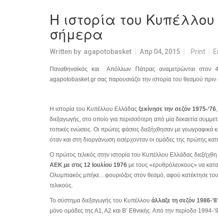
Η ιστορία του Κυπέλλου
σήμερα
Written by
agapotobasket
Απρ 04, 2015
Print
E
Παναθηναϊκός και Απόλλων Πάτρας
αναμετρώνται στον 
a
gapotobasket.gr σας παρουσιάζει την ιστορία του θεσμού πρι
Η ιστορία του Κυπέλλου Ελλάδας
ξεκίνησε την σεζόν 1975-‘76
διεξαγωγής, στο οποίο για περισσότερη από μία δεκαετία συμμετε
τοπικές ενώσεις. Οι πρώτες φάσεις διεξήχθησαν με γεωγραφικά κ
όταν και στη διοργάνωση εισέρχονταν οι ομάδες της πρώτης κατ
Ο πρώτος τελικός στην ιστορία του Κυπέλλου Ελλάδας διεξήχθ
ΑΕΚ
,
με στις 12 Ιουλίου 1976
με τους «ερυθρόλευκους» να κατ
Ολυμπιακός μπήκε…φουριόζος στον θεσμό, αφού κατέκτησε του
τελικούς.
Το σύστημα διεξαγωγής του Κυπέλλου
άλλαξε τη σεζόν 1986-’8
μόνο ομάδες της Α1, Α2 και Β’ Εθνικής. Από την περίοδο 1994-’9