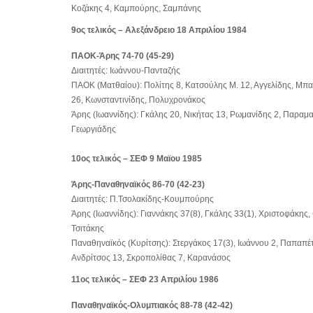
Κοζάκης 4, Καμπούρης, Σαμπάνης
9ος τελικός – Αλεξάνδρειο 18 Απριλίου 1984
ΠΑΟΚ-Άρης 74-70 (45-29)
Διαιτητές: Ιωάννου-Πανταζής
ΠΑΟΚ (Ματθαίου): Πολίτης 8, Κατσούλης Μ. 12, Αγγελίδης, Μπ
26, Κωνσταντινίδης, Πολυχρονάκος
Άρης (Ιωαννίδης): Γκάλης 20, Νικήτας 13, Ρωμανίδης 2, Παραμα
Γεωργιάδης
10ος τελικός – ΣΕΦ 9 Μαϊου 1985
Άρης-Παναθηναϊκός 86-70 (42-23)
Διαιτητές: Π.Τσολακίδης-Κουμπούρης
Άρης (Ιωαννίδης): Γιαννάκης 37(8), Γκάλης 33(1), Χριστοφάκης
Τσιτάκης
Παναθηναϊκός (Κυρίτσης): Στεργάκος 17(3), Ιωάννου 2, Παπαπέ
Ανδρίτσος 13, Σκροπολίθας 7, Καρανάσος
11ος τελικός – ΣΕΦ 23 Απριλίου 1986
Παναθηναϊκός-Ολυμπιακός 88-78 (42-42)