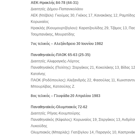
ΑΕΚ-Ηρακλής 84-78 (44-31)
Διαιτητές: Δήμου-Παπανικολάου
ΑΕΚ (Ντέβελι): Γκούμας 30, Γκέκος 17, Κανακάκης 12, Ραμπίδη
Κορωναίος
Ηρακλής (Κιουμουρτζόγλου): Καρατζουλίδης 29, Τζάμος 13, Πασ
Τσομπανάκης, Μουρατίδης
7ος τελικός – Αλεξάνδρειο 30 Ιουνίου 1982
Παναθηναϊκός-ΠΑΟΚ 65-63 (25-35)
Διαιτητές: Αλιφραγκής-Λόρτος
Παναθηναϊκός (Πολίτης): Στεργάκος 21, Κοκολάκης 13, Βίδας 1
Κατσίνης
ΠΑΟΚ (Ροδόπουλος): Αλεξανδρής 22, Φασούλας 11, Κωνσταντινί
Μπουρλίβας, Κατσούλης Ζ.
8ος τελικός – Γλυφάδα 20 Απριλίου 1983
Παναθηναϊκός-Ολυμπιακός 72-62
Διαιτητές: Ρήγας-Κουμπούρης
Παναθηναϊκός (Κέφαλος): Κορωναίος 19, Στεργάκος 13, Ανδρίτ
Λυκούδης
Ολυμπιακός (Μπαρλάς): Γιατζόγλου 14, Παραγιός 10, Καστρινάκ