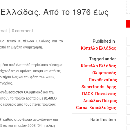
 Ελλάδας. Από το 1976 έως
mail
0 comment
Published in
40ο τελικό Κυπέλλου Ελλάδος και το
ν από τη μεγάλη αναμέτρηση.
Κύπελλο Ελλάδας
Tagged under
, μέσα από ένα πολύ περίπλοκο σύστημα
Κύπελλο Ελλάδας
ίχαν όλες οι ομάδες, ακόμα και από τις
Ολυμπιακός
ριτήρια έως και την φάση των «32»,
Παναθηναϊκός
ηγορίας.
Superfoods
Άρης
η
ανάμεσα στον Ολυμπιακό και την
ΠΑΟΚ
Πανιώνιος
ακτούν το πρώτο τρόπαιο με
81-69.
Ο
Απόλλων Πάτρας
ς τέσσερις από τους πέντε πρώτους
Carna
Κυπελλούχος
Rate this item
7
, καθώς στον θεσμό αγωνίζονταν πια
5 ως και τη σεζόν 2003-’04 η τελική