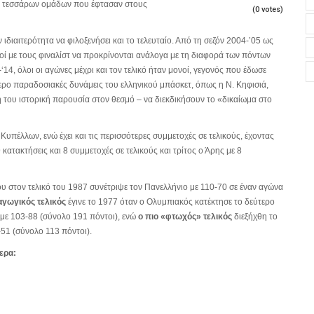
ων τεσσάρων ομάδων που έφτασαν στους
(0 votes)
 ιδιαιτερότητα να φιλοξενήσει και το τελευταίο. Από τη σεζόν 2004-’05 ως
πλοί με τους φιναλίστ να προκρίνονται ανάλογα με τη διαφορά των πόντων
‘14, όλοι οι αγώνες μέχρι και τον τελικό ήταν μονοί, γεγονός που έδωσε
ερο παραδοσιακές δυνάμεις του ελληνικού μπάσκετ, όπως η Ν. Κηφισιά,
ή του ιστορική παρουσία στον θεσμό – να διεκδικήσουν το «δικαίωμα στο
 Κυπέλλων, ενώ έχει και τις περισσότερες συμμετοχές σε τελικούς, έχοντας
 κατακτήσεις και 8 συμμετοχές σε τελικούς και τρίτος ο Άρης με 8
 που στον τελικό του 1987 συνέτριψε τον Πανελλήνιο με 110-70 σε έναν αγώνα
γωγικός τελικός
έγινε το 1977 όταν ο Ολυμπιακός κατέκτησε το δεύτερο
με 103-88 (σύνολο 191 πόντοι), ενώ
ο πιο «φτωχός» τελικός
διεξήχθη το
51 (σύνολο 113 πόντοι).
μερα: