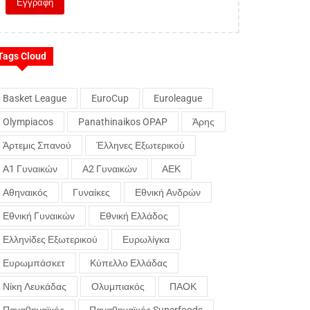
Tags Cloud
Basket League
EuroCup
Euroleague
Olympiacos
Panathinaikos OPAP
Άρης
Άρτεμις Σπανού
Έλληνες Εξωτερικού
Α1 Γυναικών
Α2 Γυναικών
ΑΕΚ
Αθηναικός
Γυναίκες
Εθνική Ανδρών
Εθνική Γυναικών
Εθνική Ελλάδος
Ελληνίδες Εξωτερικού
Ευρωλίγκα
Ευρωμπάσκετ
Κύπελλο Ελλάδας
Νίκη Λευκάδας
Ολυμπιακός
ΠΑΟΚ