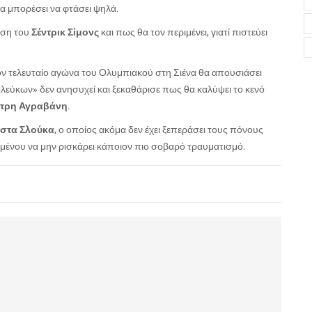
α μπορέσει να φτάσει ψηλά.
έση του
Σέντρικ Σίμονς
και πως θα τον περιμένει, γιατί πιστεύει
 τελευταίο αγώνα του Ολυμπιακού στη Σιένα θα απουσιάσει
λεύκων» δεν ανησυχεί και ξεκαθάρισε πως θα καλύψει το κενό
τρη Αγραβάνη
.
στα Σλούκα
, ο οποίος ακόμα δεν έχει ξεπεράσει τους πόνους
ιμένου να μην ρισκάρει κάποιον πιο σοβαρό τραυματισμό.