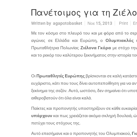
Πανέτοιμος για τη Ζιέλ
Written by
agapotobasket
Νοε 15, 2013
Print
E
Με τον κόσμο στο πλευρό του και με φόρα από το σερ
αγώνες σε Ελλάδα και Ευρώπη, ο
Ολυμπιακλός
υ
Πρωταθλήτρια Πολωνίας
Ζιέλονα Γκόρα
με στόχο την
και το ρεκόρ του καλύτερου ξεκινήματος στην ιστορία το
Οι
Πρωταθλητές Ευρώπης
βρίσκονται σε καλή κατάστα
ευχάριστο, κάτι που τους δίνει αυτοπεποίθηση για να 
ξεκίνημα της σεζόν. Αυτό, ωστόσο, δεν σημαίνει ότι υποτ
αιθεροβατούν ότι όλα είναι καλά.
Παίκτες και προπονητής υποστηρίζουν σε κάθε ευκαιρία
υπάρχουν
και πως χρειάζεται ακόμα σκληρή δουλειά, ώστ
πετύχει τους στόχους της.
Αυτό επεσήμανε και ο προπονητής του Ολυμπιακού,
Γι