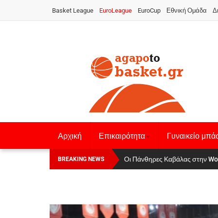
Basket League
EuroLeague
EuroCup
Εθνική Ομάδα
Δ
Αρχική
Επικαιρότητα
Γυναικείο μπά
Οι Πάνθηρες Καβάλας στην Women
Αναχώρησε για τα Γιάννενα η Ε
BREAKING NEWS