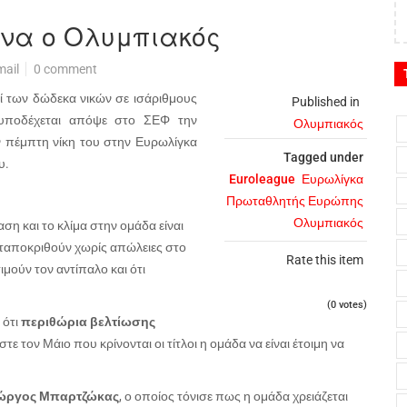
ονα ο Ολυμπιακός
mail
0 comment
ί των δώδεκα νικών σε ισάριθμους
Published in
ποδέχεται απόψε στο ΣΕΦ την
Ολυμπιακός
 πέμπτη νίκη του στην Ευρωλίγκα
Tagged under
υ.
Euroleague
Ευρωλίγκα
Πρωταθλητής Ευρώπης
Ολυμπιακός
ση και το κλίμα στην ομάδα είναι
ανταποκριθούν χωρίς απώλειες στο
Rate this item
ιμούν τον αντίπαλο και ότι
(0 votes)
 ότι
περιθώρια βελτίωσης
ε τον Μάιο που κρίνονται οι τίτλοι η ομάδα να είναι έτοιμη να
ώργος Μπαρτζώκας
, ο οποίος τόνισε πως η ομάδα χρειάζεται