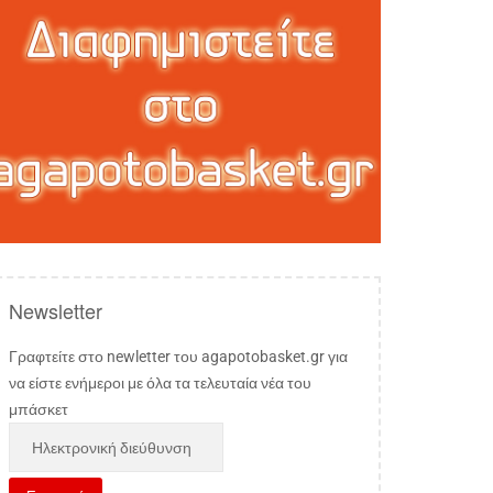
Newsletter
Γραφτείτε στο newletter του agapotobasket.gr για
να είστε ενήμεροι με όλα τα τελευταία νέα του
μπάσκετ