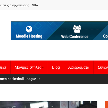
ιεθνείς Διοργανώσεις
NBA
σκετ
Μόνιμες στήλες
Blog
Αφιερώματα
Συνεν
 Basketball League 1
θνική Γυναικών
: