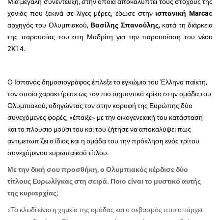
Μία μεγάλη συνέντευξη, στην οποία αποκαλύπτει τους στόχους της
χονιάς που ξεκινά σε λίγες μέρες, έδωσε στην
ισπανική
Marca
ο
αρχηγός του Ολυμπιακού,
Βασίλης Σπανούλης
, κατά τη διάρκεια
της παρουσίας του στη Μαδρίτη για την παρουσίαση του νέου
2
K
14.
Ο Ισπανός δημοσιογράφος έπλεξε το εγκώμιο του Έλληνα παίκτη,
τον οποίο χαρακτήρισε ως τον πιο σημαντικό κρίκο στην ομάδα του
Ολυμπιακού, οδηγώντας τον στην κορυφή της Ευρώπης δύο
συνεχόμενες φορές, «έπαιξε» με την οικογενειακή του κατάσταση
και το πλούσιο μούσι του και του ζήτησε να αποκαλύψει πως
αντιμετωπίζει ο ίδιος και η ομάδα του την πρόκληση ενός τρίτου
συνεχόμενου ευρωπαϊκού τίτλου.
Με την δική σου προσθήκη, ο Ολυμπιακός κέρδισε δύο
τίτλους Ευρωλίγκας στη σειρά. Ποιο είναι το μυστικό αυτής
της κυριαρχίας;
«Το κλειδί είναι η χημεία της ομάδας και ο σεβασμός που υπάρχει