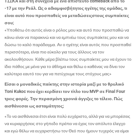
ΤΣΣΚΑ και στη συνέχεια με ένα απίστευτο
come
back
από το
-17 με την Ρεάλ. Ως ο αδιαμφισβήτητος ηγέτης της ομάδας, τι
είναι αυτό που προσπαθείς να μεταδώσειςστους συμπαίκτες
σου;
«Υποθέτω ότι αυτός είναι ο ρόλος μου και αυτό που προσπαθώ να
κάνω είναι να παρακινώ και να εμπνέω τους συμπαίκτες μου και να
δώσω το καλό παράδειγμα. Αν ο ηγέτης είναι αυτός που προσπαθεί
περισσότερο, είναι πιο εύκολο για τους άλλους να τον
ακολουθήσουν. Κάθε μέρα βλέπω τους συμπαίκτες μου να έχουν το
ίδιο πάθος με μένα για το άθλημα και θέλω ο καθένας να δίνει τον
καλύτερο εαυτό του για να πετύχουμε τους στόχους μας»
Είσαι ο μοναδικός παίκτης στην ιστορία μαζί με το θρυλικό
Toni Kukoc που έχει κερδίσει τον τίτλο του MVP σε Final Four
τρεις φορές. Την περασμένη χρονιά άγγιξες το τέλειο. Πώς
αισθάνεσαι ως ασταμάτητος;
«Το να αισθάνεσαι έτσι είναι πολύ ευχάριστο, αλλά για να μπορέσεις
να κυριαρχήσεις στο γήπεδο πρέπει να έχεις τον απόλυτο έλεγχο
και εγώ θέλω να ευχαριστήσω τον Θεό που ήμουν τυχερός να είμαι