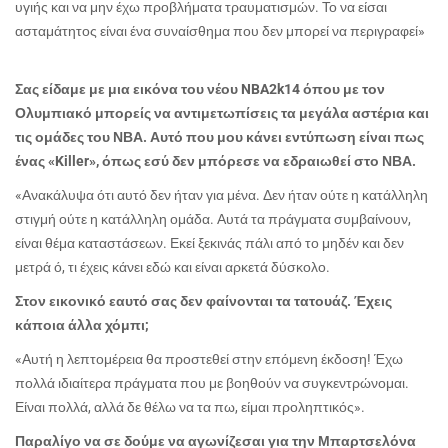
υγιής και να μην έχω προβλήματα τραυματισμών. Το να είσαι
ασταμάτητος είναι ένα συναίσθημα που δεν μπορεί να περιγραφεί»
Σας είδαμε με μια εικόνα του νέου NBA2k14 όπου με τον
Ολυμπιακό μπορείς να αντιμετωπίσεις τα μεγάλα αστέρια και
τις ομάδες του ΝΒΑ. Αυτό που μου κάνει εντύπωση είναι πως
ένας «Killer», όπως εσύ δεν μπόρεσε να εδραιωθεί στο ΝΒΑ.
«Ανακάλυψα ότι αυτό δεν ήταν για μένα. Δεν ήταν ούτε η κατάλληλη
στιγμή ούτε η κατάλληλη ομάδα. Αυτά τα πράγματα συμβαίνουν,
είναι θέμα καταστάσεων. Εκεί ξεκινάς πάλι από το μηδέν και δεν
μετρά ό, τι έχεις κάνει εδώ και είναι αρκετά δύσκολο.
Στον εικονικό εαυτό σας δεν φαίνονται τα τατουάζ. Έχεις
κάποια άλλα χόμπι;
«Αυτή η λεπτομέρεια θα προστεθεί στην επόμενη έκδοση! Έχω
πολλά ιδιαίτερα πράγματα που με βοηθούν να συγκεντρώνομαι.
Είναι πολλά, αλλά δε θέλω να τα πω, είμαι προληπτικός».
Παραλίγο να σε δούμε να αγωνίζεσαι για την Μπαρτσελόνα