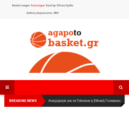
Basket League
EuroLeague
EuroCup
Εθνική Ομάδα
Διεθνείς Διοργανώσεις
NBA
BREAKING NEWS
Οι Πάνθηρες Καβάλας στην Women Basketball
Αναχώρησε για τα Γιάννενα η Εθνική Γυναικών
:
League 1