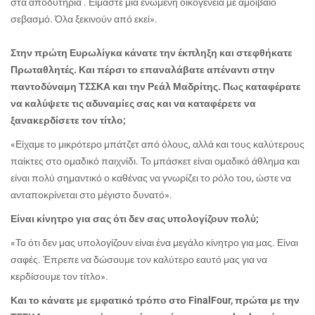
στα αποδυτήρια . Είμαστε μια ενωμένη οικογένεια με αμοιβαίο
σεβασμό. Όλα ξεκινούν από εκεί».
Στην πρώτη Ευρωλίγκα κάνατε την έκπληξη και στεφθήκατε
Πρωταθλητές. Και πέρσι το επαναλάβατε απέναντι στην
παντοδύναμη ΤΣΣΚΑ και την Ρεάλ Μαδρίτης. Πως καταφέρατε
να καλύψετε τις αδυναμίες σας και να καταφέρετε να
ξανακερδίσετε τον τίτλο;
«Είχαμε το μικρότερο μπάτζετ από όλους, αλλά και τους καλύτερους
παίκτες στο ομαδικό παιχνίδι. Το μπάσκετ είναι ομαδικό άθλημα και
είναι πολύ σημαντικό ο καθένας να γνωρίζει το ρόλο του, ώστε να
ανταποκρίνεται στο μέγιστο δυνατό».
Είναι κίνητρο για σας ότι δεν σας υπολογίζουν πολύ;
«Το ότι δεν μας υπολογίζουν είναι ένα μεγάλο κίνητρο για μας. Είναι
σαφές. Έπρεπε να δώσουμε τον καλύτερο εαυτό μας για να
κερδίσουμε τον τίτλο».
Και το κάνατε με εμφατικό τρόπο στο
Final
Four
, πρώτα με την