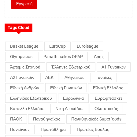
Tags Cloud
Basket League
EuroCup
Euroleague
Olympiacos
Panathinaikos OPAP
Άρης
Άρτεμις Σπανού
Έλληνες Εξωτερικού
Α1 Γυναικών
Α2 Γυναικών
ΑΕΚ
Αθηναικός
Γυναίκες
Εθνική Ανδρών
Εθνική Γυναικών
Εθνική Ελλάδος
Ελληνίδες Εξωτερικού
Ευρωλίγκα
Ευρωμπάσκετ
Κύπελλο Ελλάδας
Νίκη Λευκάδας
Ολυμπιακός
ΠΑΟΚ
Παναθηναϊκός
Παναθηναϊκός Superfoods
Πανιώνιος
Πρωτάθλημα
Πρωτέας Βούλας