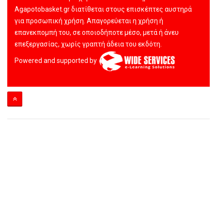
Agapotobasket.gr διατίθεται στους επισκέπτες αυστηρά
για προσωπική χρήση. Απαγορεύεται η χρήση ή
επανεκπομπή του, σε οποιοδήποτε μέσο, μετά ή άνευ
επεξεργασίας, χωρίς γραπτή άδεια του εκδότη.
Powered and supported by