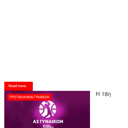
Read more...
Η 18η
ΠΡΩΤΆΘΛΗΜΑ ΓΥΝΑΙΚΏΝ