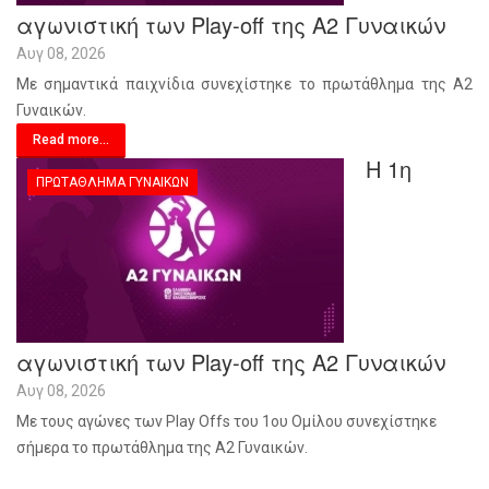
αγωνιστική των Play-off της Α2 Γυναικών
Αυγ 08, 2026
Με σημαντικά παιχνίδια συνεχίστηκε το πρωτάθλημα της Α2
Γυναικών.
Read more...
Η 1η
ΠΡΩΤΆΘΛΗΜΑ ΓΥΝΑΙΚΏΝ
αγωνιστική των Play-off της Α2 Γυναικών
Αυγ 08, 2026
Με τους αγώνες των Play Offs του 1ου Ομίλου συνεχίστηκε
σήμερα το πρωτάθλημα της Α2 Γυναικών.