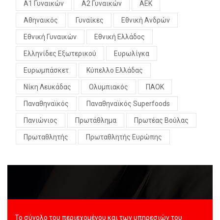
Α1 Γυναικών
Α2 Γυναικών
ΑΕΚ
Αθηναικός
Γυναίκες
Εθνική Ανδρών
Εθνική Γυναικών
Εθνική Ελλάδος
Ελληνίδες Εξωτερικού
Ευρωλίγκα
Ευρωμπάσκετ
Κύπελλο Ελλάδας
Νίκη Λευκάδας
Ολυμπιακός
ΠΑΟΚ
Παναθηναϊκός
Παναθηναϊκός Superfoods
Πανιώνιος
Πρωτάθλημα
Πρωτέας Βούλας
Πρωταθλητής
Πρωταθλητής Ευρώπης
Το σύνολο του περιεχομένου και των υπηρεσιών του