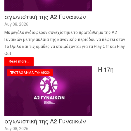
αγωνιστική της Α2 Γυναικών
Αυγ 08, 2026
Με μεγάλο ενδιαφέρον συνεχίστηκε το πρωτάθλημα της Α2
Γυναικών με την αυλαία της κανονικής περιόδου να πέφτει στον
1ο Όμιλο και τις ομάδες να ετοιμάζονται για τα Play Off και Play
Out.
Read more...
Η 17η
ΠΡΩΤΆΘΛΗΜΑ ΓΥΝΑΙΚΏΝ
αγωνιστική της Α2 Γυναικών
Αυγ 08, 2026