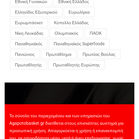
Εθνική Γυναικών
Εθνική Ελλάδος
Ελληνίδες Εξωτερικού
Ευρωλίγκα
Ευρωμπάσκετ
Κύπελλο Ελλάδας
Νίκη Λευκάδας
Ολυμπιακός
ΠΑΟΚ
Παναθηναϊκός
Παναθηναϊκός Superfoods
Πανιώνιος
Πρωτάθλημα
Πρωτέας Βούλας
Πρωταθλητής
Πρωταθλητής Ευρώπης
Το σύνολο του περιεχομένου και των υπηρεσιών του
Agapotobasket.gr διατίθεται στους επισκέπτες αυστηρά για
προσωπική χρήση. Απαγορεύεται η χρήση ή επανεκπομπή
του, σε οποιοδήποτε μέσο, μετά ή άνευ επεξεργασίας, χωρίς