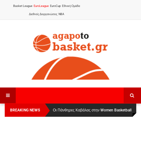
Basket League
EuroLeague
EuroCup
Εθνική Ομάδα
Διεθνείς Διοργανώσεις
NBA
BREAKING NEWS
Οι Πάνθηρες Καβάλας στην Women Basketball
League 1
: