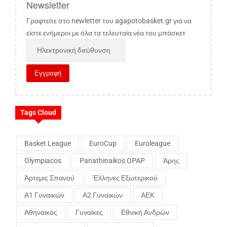
Newsletter
Γραφτείτε στο newletter του agapotobasket.gr για να
είστε ενήμεροι με όλα τα τελευταία νέα του μπάσκετ
Tags Cloud
Basket League
EuroCup
Euroleague
Olympiacos
Panathinaikos OPAP
Άρης
Άρτεμις Σπανού
Έλληνες Εξωτερικού
Α1 Γυναικών
Α2 Γυναικών
ΑΕΚ
Αθηναικός
Γυναίκες
Εθνική Ανδρών